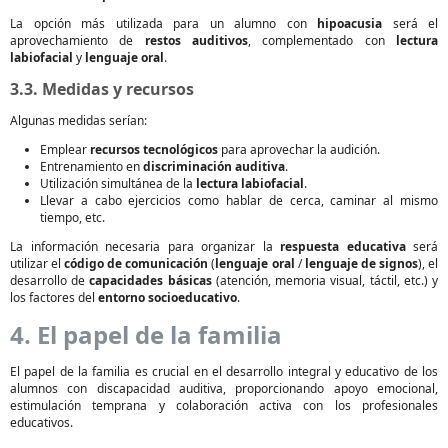
La opción más utilizada para un alumno con
hipoacusia
será el
aprovechamiento de
restos auditivos
, complementado con
lectura
labiofacial
y
lenguaje oral
.
3.3. Medidas y recursos
Algunas medidas serían:
Emplear
recursos tecnológicos
para aprovechar la audición.
Entrenamiento en
discriminación auditiva
.
Utilización simultánea de la
lectura labiofacial
.
Llevar a cabo ejercicios como hablar de cerca, caminar al mismo
tiempo, etc.
La información necesaria para organizar la
respuesta educativa
será
utilizar el
código de comunicación
(
lenguaje oral
/
lenguaje de signos
), el
desarrollo de
capacidades básicas
(atención, memoria visual, táctil, etc.) y
los factores del
entorno socioeducativo
.
4. El papel de la familia
El papel de la familia es crucial en el desarrollo integral y educativo de los
alumnos con discapacidad auditiva, proporcionando apoyo emocional,
estimulación temprana y colaboración activa con los profesionales
educativos.