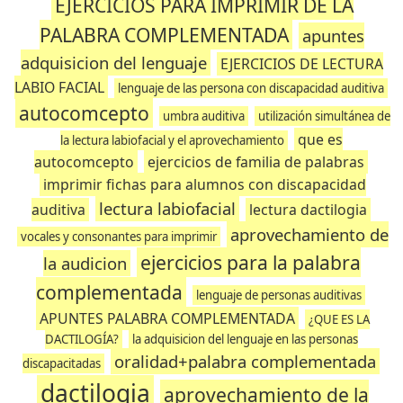
EJERCICIOS PARA IMPRIMIR DE LA
PALABRA COMPLEMENTADA
apuntes
adquisicion del lenguaje
EJERCICIOS DE LECTURA
LABIO FACIAL
lenguaje de las persona con discapacidad auditiva
autocomcepto
umbra auditiva
utilización simultánea de
que es
la lectura labiofacial y el aprovechamiento
autocomcepto
ejercicios de familia de palabras
imprimir fichas para alumnos con discapacidad
lectura labiofacial
auditiva
lectura dactilogia
aprovechamiento de
vocales y consonantes para imprimir
ejercicios para la palabra
la audicion
complementada
lenguaje de personas auditivas
APUNTES PALABRA COMPLEMENTADA
¿QUE ES LA
DACTILOGÍA?
la adquisicion del lenguaje en las personas
oralidad+palabra complementada
discapacitadas
dactilogia
aprovechamiento de la