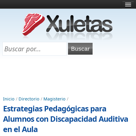
Inicio
¿Qué es esto?
Directorio
Selectividad
Chuletas para exámenes
Programa Chuletas
Inicio
/
Directorio
/
Magisterio
/
Estrategias Pedagógicas para
Alumnos con Discapacidad Auditiva
en el Aula