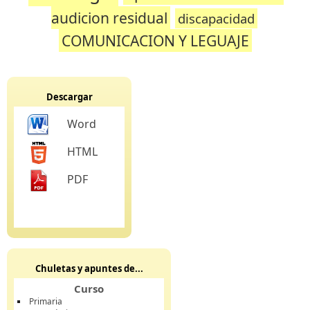
audicion residual
discapacidad
COMUNICACION Y LEGUAJE
Descargar
Word
HTML
PDF
Chuletas y apuntes de...
Curso
Primaria