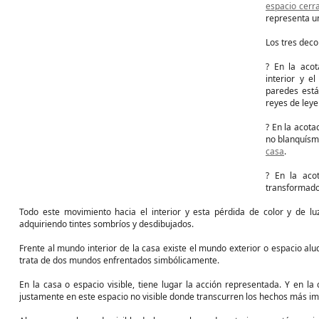
espacio cerr
representa 
Los tres deco
? En la aco
interior y e
paredes está
reyes de leye
? En la acota
no blanquísma
casa
.
? En la aco
transformado
Todo este movimiento hacia el interior y esta pérdida de color y de lu
adquiriendo tintes sombríos y desdibujados.
Frente al mundo interior de la casa existe el mundo exterior o espacio al
trata de dos mundos enfrentados simbólicamente.
En la casa o espacio visible, tiene lugar la acción representada. Y en la c
justamente en este espacio no visible donde transcurren los hechos más im