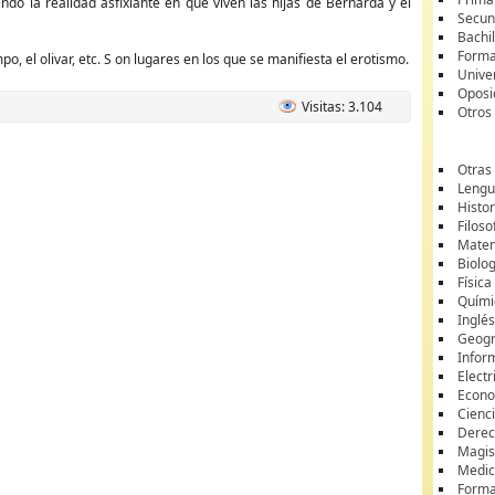
ndo la realidad asfixiante en que viven las hijas de Bernarda y el
Secun
Bachil
Forma
o, el olivar, etc. S on lugares en los que se manifiesta el erotismo.
Unive
Oposi
Visitas: 3.104
Otros
Otras
Lengua
Histor
Filoso
Matem
Biolo
Física
Quími
Inglé
Geogr
Infor
Electr
Econ
Cienci
Dere
Magis
Medic
Forma