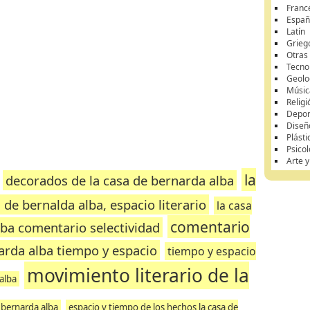
Franc
Españ
Latín
Grieg
Otras
Tecnol
Geolo
Músic
Religi
Depor
Diseñ
Plásti
Psicol
Arte 
la
decorados de la casa de bernarda alba
a de bernalda alba, espacio literario
la casa
comentario
lba comentario selectividad
arda alba tiempo y espacio
tiempo y espacio
movimiento literario de la
 alba
 bernarda alba
espacio y tiempo de los hechos la casa de