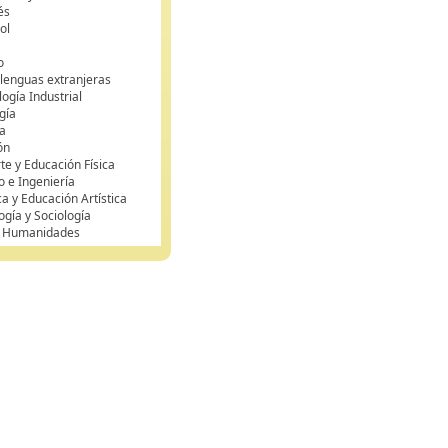
és
ol
o
 lenguas extranjeras
ogía Industrial
gía
a
ón
te y Educación Física
o e Ingeniería
ca y Educación Artística
ogía y Sociología
y Humanidades