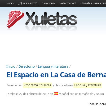
Inicio
¿Qué es esto?
Directorio
Selectividad
Chuletas para exá
Inicio
/
Directorio
/
Lengua y literatura
/
El Espacio en La Casa de Bern
Programa Chuletas
Lengua y literatura
Enviado por
y clasificado en
Escrito el
22 de Febrero de 2007
en
español con un tamaño de 2,54 KB
Toda la obra