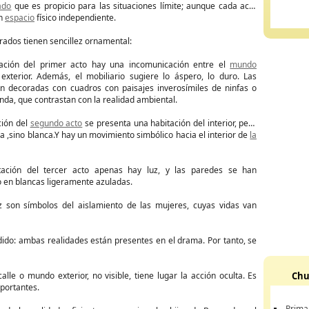
ado
que es propicio para las situaciones límite; aunque cada acto
un
espacio
físico independiente.
rados tienen sencillez ornamental:
tación del primer acto hay una incomunicación entre el
mundo
l exterior. Además, el mobiliario sugiere lo áspero, lo duro. Las
n decoradas con cuadros con paisajes inverosímiles de ninfas o
nda, que contrastan con la realidad ambiental.
ción del
segundo acto
se presenta una habitación del interior, pero
 ,sino blanca.Y hay un movimiento simbólico hacia el interior de
la
tación del tercer acto apenas hay luz, y las paredes se han
 en blancas ligeramente azuladas.
z son símbolos del aislamiento de las mujeres, cuyas vidas van
udido: ambas realidades están presentes en el drama. Por tanto, se
alle o mundo exterior, no visible, tiene lugar la acción oculta. Es
Chu
portantes.
Prima