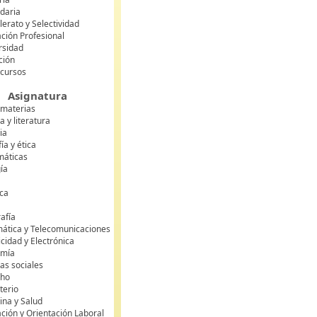
daria
lerato y Selectividad
ción Profesional
rsidad
ción
 cursos
Asignatura
 materias
 y literatura
ia
fía y ética
áticas
gía
ca
s
afía
mática y Telecomunicaciones
icidad y Electrónica
omía
as sociales
cho
terio
ina y Salud
ción y Orientación Laboral