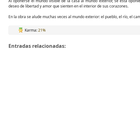
Al oponerse el mundo visible de la casa al mundo exterior, se está oponie
deseo de libertad y amor que sienten en el interior de sus corazones.
En la obra se alude muchas veces al mundo exterior: el pueblo, el río, el camp
Karma:
21%
Entradas relacionadas: