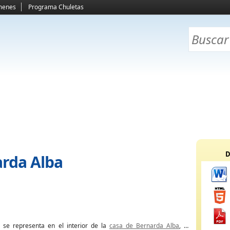
menes
Programa Chuletas
D
arda Alba
 se representa en el interior de la
casa de Bernarda Alba
, un