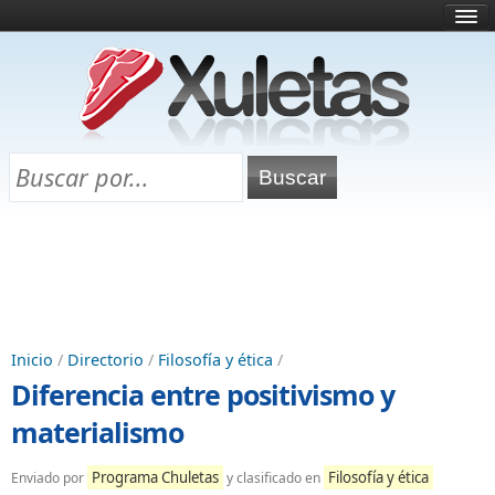
Inicio
¿Qué es esto?
Directorio
Selectividad
Chuletas para exámenes
Programa Chuletas
Inicio
/
Directorio
/
Filosofía y ética
/
Diferencia entre positivismo y
materialismo
Programa Chuletas
Filosofía y ética
Enviado por
y clasificado en