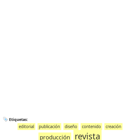
Etiquetas:
editorial
publicación
diseño
contenido
creación
revista
producción