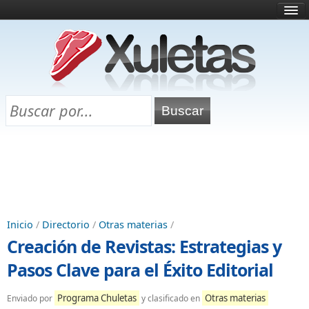
Inicio
¿Qué es esto?
Directorio
Selectividad
Chuletas para exámenes
Programa Chuletas
Inicio
/
Directorio
/
Otras materias
/
Creación de Revistas: Estrategias y
Pasos Clave para el Éxito Editorial
Programa Chuletas
Otras materias
Enviado por
y clasificado en