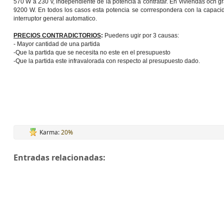
570 W a 230 v, independiente de la potencia a contratar. En viviendas ocn gra
9200 W. En todos los casos esta potencia se corrrespondera con la capacid
interruptor general automatico.
PRECIOS CONTRADICTORIOS
:
Puedens ugir por 3 causas:
- Mayor cantidad de una partida
-Que la partida que se necesita no este en el presupuesto
-Que la partida este infravalorada con respecto al presupuesto dado.
Karma:
20%
Entradas relacionadas: