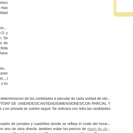
omico
s mas
lidad
ciona
.O. y
n. Se
po de
tista
 hace
asado
jaran
,...)
s y su
 determinacion de las cantidades a ejecutar de cada unidad de obra,
ONCEPTO/Nº DE UNIDADES/CANTIDAD/DIMENSIONES/CON PARCIAL Y
s y en privada se suelen seguir. Se indicara con letra las cantidades
uadro de jornales y cuadrillas donde se refleja el coste del horario
 lam ano de obra directa. tambien estan los preicos de
mano de obra