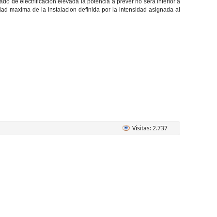
do de electrificacion elevada la potencia a prever no sera inferior a
ad maxima de la instalacion definida por la intensidad asignada al
Visitas: 2.737