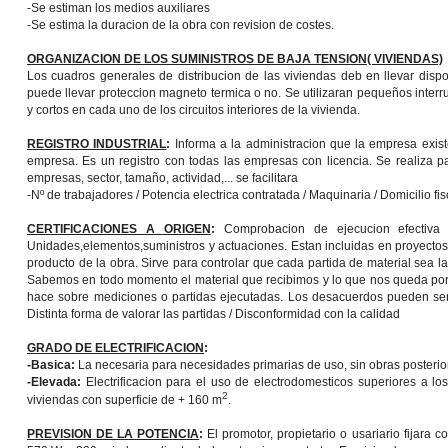
-Se estiman los medios auxiliares
-Se estima la duracion de la obra con revision de costes.
ORGANIZACION DE LOS SUMINISTROS DE BAJA TENSION( VIVIENDAS)
Los cuadros generales de distribucion de las viviendas deb en llevar dispos
puede llevar proteccion magneto termica o no. Se utilizaran pequeños interr
y cortos en cada uno de los circuitos interiores de la vivienda.
REGISTRO INDUSTRIAL
:
Informa a la administracion que la empresa existe
empresa. Es un registro con todas las empresas con licencia. Se realiza pa
empresas, sector, tamaño, actividad,... se facilitara
-Nº de trabajadores / Potencia electrica contratada / Maquinaria / Domicilio fisca
CERTIFICACIONES A ORIGEN
:
Comprobacion de ejecucion efectiva d
Unidades,elementos,suministros y actuaciones. Estan incluidas en proyectos, 
producto de la obra. Sirve para controlar que cada partida de material sea l
Sabemos en todo momento el material que recibimos y lo que nos queda por r
hace sobre mediciones o partidas ejecutadas. Los desacuerdos pueden ser p
Distinta forma de valorar las partidas / Disconformidad con la calidad
GRADO DE ELECTRIFICACION
:
-Basica:
La necesaria para necesidades primarias de uso, sin obras posterio
-Elevada:
Electrificacion para el uso de electrodomesticos superiores a los
2
viviendas con superficie de + 160 m
.
PREVISION DE LA POTENCIA
:
El promotor, propietario o usariario fijara c