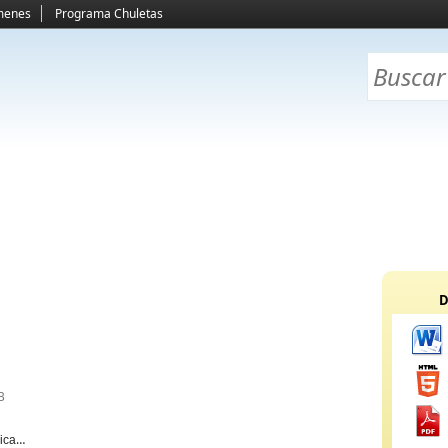
menes
Programa Chuletas
D
B
ica y