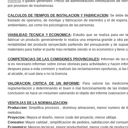
indirecta
o gastos generales: Precio de administracion/ Amortizacion de herr
por provision de insolvencias.
CALCULOS DE TIEMPOS DE INSTALACION Y FABRICACION
:
Se debe de 
traslado de operarios, de montaje y fabricacion de elemntos y el de espera
ambientales, asi como los psicologicos de las personas.
VIABILIDAD TECNICA Y ECONOMICA
:
Estudio que se realiza para ver 
fabricar un producto. generalmente lo realiza una empresa grande a otra pe
rentabilidad del producto rproyectado partiendo del presupuesto y de supu
materiales para hallar el punto mas rentable viendo si es economico y tiene ca
COMPETENCIAS DE LAS COMISIONES PROVINCIALES
:
Informan de las 
si es necesario informan sobre zonas idoneas para actividades y hacen inform
despues pasa a esta comision y realizan las reclamaciones oportunas, si las
al alcalde, el cual dara o no la licencia.
VALORACION CRITICA DE UN INFORME
:
Para valorar las medicion
reglamentacion y determinando el buen o mal funcionamiento de las instalac
conclusion se hace un rresumen valorando el objeto del informe (valoracion 
VENTAJAS DE LA NORMALIZACION
:
Produccion:
Simplifica procesos , disminuy almacenes, menor numero de tipo
metodos.
Proyectos:
Mejora el diseño, menor coste del proyecto, menor utillaje.
Consumo:
Mayor calidad , simplificacion de pedidos, satisfaccion del consum
Economico:
Mejoras tecnicas, mayor productividad, menor coste de producci