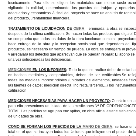
tecnicamente. Para ello se eligen los materiales con menor coste ecn
vigilando la calidad, determinando los puestos de trabjao y operario
adecuados y economicos. Al final del proyecto se hace un analisis de rentabi
del producto, , rentabilidad financiera.
TRATAMIENTO DE LIQUIDACION DE
OBRA
:
Terminada la obra se inspec
despues de la ultima certificacion. Se hacen todas las pruebas que diga el D
se comprueba que todos los datos de la obra funcionan como se proyectaro
hace entrega de la obra y la recepcion provisional que dependera del ti
productos, es necesario un tiempo de prueba. La obra se entregara al proyec
y arregalara los defectos que aparecvan que se puedan reparar. El abono se
una vez solucionadas las deficiencias.
MEDICIONES
EN LOS INFORMES
:
Todo lo que se realice debe de estar b
en hechos medibles y comprobables, deben de ser verificables.Se refle
todas las medidas imprescindibles (unidades de elementos, unidades fisicas
las fuentes de datos( medicion directa, indirecta, terceros,...) los instrumento
calibracion.
MEDICIONES NECESARIAS PARA HACER UN PROYECTO
:
Consiste en la
para ello presentmos un listado de las mediciones.Nº DE ORDEN/C
TOTAL. Las partidas se agrupan enc apitos, en obra oficial estane stablecido
de unidades de obra.
COMO SE FORMAN LOS PRECIOS DE LA
MANO DE OBRA
:
se hace un c
total en el que se incluyen todos los factores que influyen en el precio de