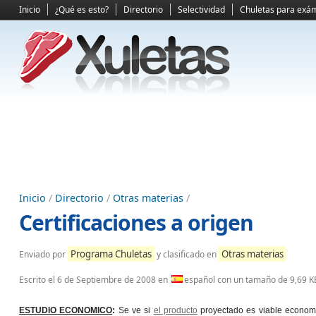
Inicio
¿Qué es esto?
Directorio
Selectividad
Chuletas para exá
Inicio
/
Directorio
/
Otras materias
/
Certificaciones a origen
Programa Chuletas
Otras materias
Enviado por
y clasificado en
Escrito el
6 de Septiembre de 2008
en
español con un tamaño de 9,69 K
ESTUDIO ECONOMICO
:
Se ve si
el producto
proyectado es viable econom