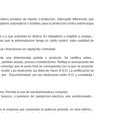
itivos privados de mando y proteccion, interruptor diferencial, que
uptores automaticos o fusibles para la proteccion contra sobrecargas
 y a que actividad se dedica. Es obligatorio y exigible a cualquier
ra que la administracion tenga un cierto control, sabe cantidad de
l / Inversiones en capital fijo / Actividad.
e una determinada partida o producto. Se certifica sobre :
partidas alzada, precios contradictorios. Refleja el presupuesto del
a correctay que la suma final se corresponda con lo que se proyecto.
ecibir. Las medicones las debe de hacer el D:O. La certificacion se
or : Disconformidad con las mediciones entre D.O. y contratista /
res. Permite el uso de electodomesticos comunes.
 basicos, o prevision de calefaccion electrica, aire aondicionado o
on la empresa que suministra la potencia prevista, no sera inferior a