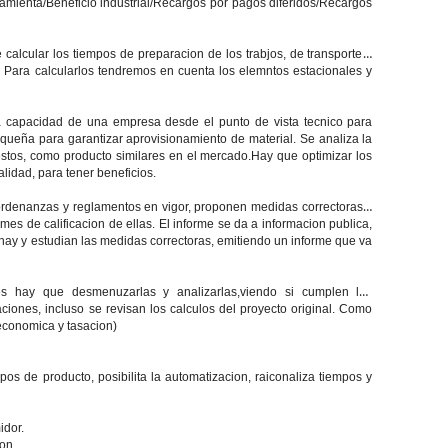
amienta/Beneficio industrial/Recargos por pagos diferidos/Recargos
calcular los tiempos de preparacion de los trabjos, de transporte y
. Para calcularlos tendremos en cuenta los elemntos estacionales y
la capacidad de una empresa desde el punto de vista tecnico para
queña para garantizar aprovisionamiento de material. Se analiza la
estos, como producto similares en el mercado.Hay que optimizar los
lidad, para tener beneficios.
ordenanzas y reglamentos en vigor, proponen medidas correctoras y
es de calificacion de ellas. El informe se da a informacion publica,
 hay y estudian las medidas correctoras, emitiendo un informe que va
es hay que desmenuzarlas y analizarlas,viendo si cumplen las
iones, incluso se revisan los calculos del proyecto original. Como
economica y tasacion)
s de producto, posibilita la automatizacion, raiconaliza tiempos y
idor.
on.