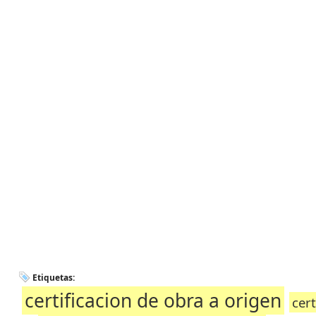
Etiquetas:
certificacion de obra a origen
cer