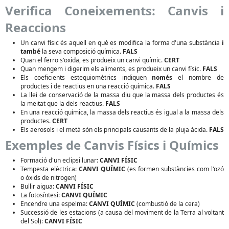
Verifica Coneixements: Canvis i
Reaccions
Un canvi físic és aquell en què es modifica la forma d'una substància
i
també
la seva composició química.
FALS
Quan el ferro s'oxida, es produeix un canvi químic.
CERT
Quan mengem i digerim els aliments, es produeix un canvi físic.
FALS
Els coeficients estequiomètrics indiquen
només
el nombre de
productes i de reactius en una reacció química.
FALS
La llei de conservació de la massa diu que la massa dels productes és
la meitat que la dels reactius.
FALS
En una reacció química, la massa dels reactius és igual a la massa dels
productes.
CERT
Els aerosols i el metà són els principals causants de la pluja àcida.
FALS
Exemples de Canvis Físics i Químics
Formació d'un eclipsi lunar:
CANVI FÍSIC
Tempesta elèctrica:
CANVI QUÍMIC
(es formen substàncies com l'ozó
o òxids de nitrogen)
Bullir aigua:
CANVI FÍSIC
La fotosíntesi:
CANVI QUÍMIC
Encendre una espelma:
CANVI QUÍMIC
(combustió de la cera)
Successió de les estacions (a causa del moviment de la Terra al voltant
del Sol):
CANVI FÍSIC