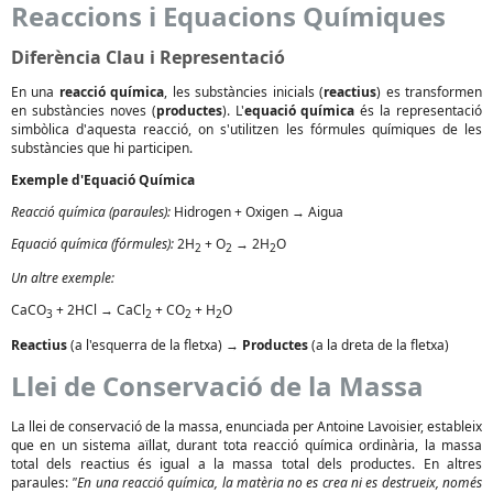
Reaccions i Equacions Químiques
Diferència Clau i Representació
En una
reacció química
, les substàncies inicials (
reactius
) es transformen
en substàncies noves (
productes
). L'
equació química
és la representació
simbòlica d'aquesta reacció, on s'utilitzen les fórmules químiques de les
substàncies que hi participen.
Exemple d'Equació Química
Reacció química (paraules):
Hidrogen + Oxigen → Aigua
Equació química (fórmules):
2H
+ O
→ 2H
O
2
2
2
Un altre exemple:
CaCO
+ 2HCl → CaCl
+ CO
+ H
O
3
2
2
2
Reactius
(a l'esquerra de la fletxa) →
Productes
(a la dreta de la fletxa)
Llei de Conservació de la Massa
La llei de conservació de la massa, enunciada per Antoine Lavoisier, estableix
que en un sistema aïllat, durant tota reacció química ordinària, la massa
total dels reactius és igual a la massa total dels productes. En altres
paraules:
"En una reacció química, la matèria no es crea ni es destrueix, només