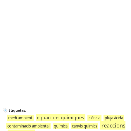
Etiquetas:
equacions químiques
medi ambient
ciència
pluja àcida
reaccions
contaminació ambiental
química
canvis químics