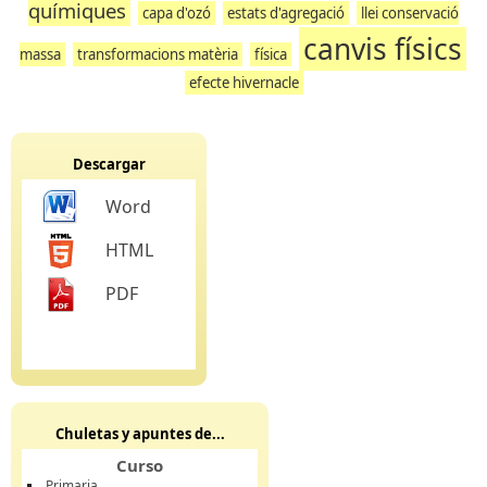
químiques
capa d'ozó
estats d'agregació
llei conservació
canvis físics
massa
transformacions matèria
física
efecte hivernacle
Descargar
Word
HTML
PDF
Chuletas y apuntes de...
Curso
Primaria