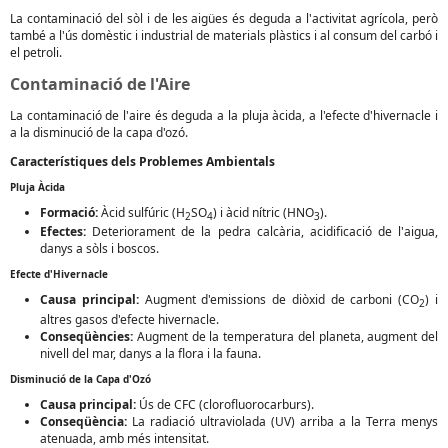
La contaminació del sòl i de les aigües és deguda a l'activitat agrícola, però
també a l'ús domèstic i industrial de materials plàstics i al consum del carbó i
el petroli.
Contaminació de l'Aire
La contaminació de l'aire és deguda a la pluja àcida, a l'efecte d'hivernacle i
a la disminució de la capa d'ozó.
Característiques dels Problemes Ambientals
Pluja Àcida
Formació:
Àcid sulfúric (H
SO
) i àcid nítric (HNO
).
2
4
3
Efectes:
Deteriorament de la pedra calcària, acidificació de l'aigua,
danys a sòls i boscos.
Efecte d'Hivernacle
Causa principal:
Augment d'emissions de diòxid de carboni (CO
) i
2
altres gasos d'efecte hivernacle.
Conseqüències:
Augment de la temperatura del planeta, augment del
nivell del mar, danys a la flora i la fauna.
Disminució de la Capa d'Ozó
Causa principal:
Ús de CFC (clorofluorocarburs).
Conseqüència:
La radiació ultraviolada (UV) arriba a la Terra menys
atenuada, amb més intensitat.