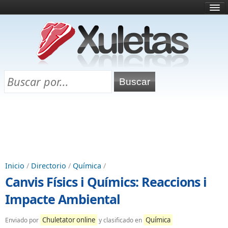
Inicio
¿Qué es esto?
Directorio
Selectividad
Chuletas para exámenes
Programa Chuletas
Inicio
/
Directorio
/
Química
/
Canvis Físics i Químics: Reaccions i
Impacte Ambiental
Chuletator online
Química
Enviado por
y clasificado en