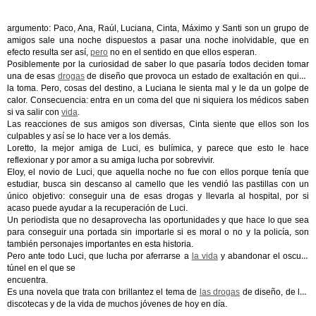
argumento: Paco, Ana, Raúl, Luciana, Cinta, Máximo y Santi son un grupo de
amigos sale una noche dispuestos a pasar una noche inolvidable, que en
efecto resulta ser así,
pero
no en el sentido en que ellos esperan.
Posiblemente por la curiosidad de saber lo que pasaría todos deciden tomar
una de esas
drogas
de diseño que provoca un estado de exaltación en quien
la toma. Pero, cosas del destino, a Luciana le sienta mal y le da un golpe de
calor. Consecuencia: entra en un coma del que ni siquiera los médicos saben
si va salir con
vida
.
Las reacciones de sus amigos son diversas, Cinta siente que ellos son los
culpables y así se lo hace ver a los demás.
Loretto, la mejor amiga de Luci, es bulímica, y parece que esto le hace
reflexionar y por amor a su amiga lucha por sobrevivir.
Eloy, el novio de Luci, que aquella noche no fue con ellos porque tenía que
estudiar, busca sin descanso al camello que les vendió las pastillas con un
único objetivo: conseguir una de esas drogas y llevarla al hospital, por si
acaso puede ayudar a la recuperación de Luci.
Un periodista que no desaprovecha las oportunidades y que hace lo que sea
para conseguir una portada sin importarle si es moral o no y la policía, son
también personajes importantes en esta historia.
Pero ante todo Luci, que lucha por aferrarse a
la vida
y abandonar el oscuro
túnel en el que se
encuentra.
Es una novela que trata con brillantez el tema de
las drogas
de diseño, de las
discotecas y de la vida de muchos jóvenes de hoy en día.