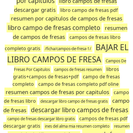
por capitulos
libro campos de fresas
descargar gratis
libro campo de fresas pdf
resumen por capitulos de campos de fresas
libro campo de fresas completo
resumen
de campos de fresas
campos de fresas libro
BAJAR EL
completo gratis
/ficha/campos-de-fresa-1/
LIBRO CAMPOS DE FRESA
Campos De
libros
Fresas Por Capitulos
campos de fresas resumen
gratis+campos de fresas+pdf
campo de fresas
completo
campo de fresas completo pdf oline
resumen campos de fresas por capitulos
campo
campo
de fresas libro
descargar libro campo de fresas gratis
descargar libro campos de fresas
de fresas
campos de fresas pdf
campo de fresas descargar libro gratis
descargar gratis
ines del alma mia resumen completo
resumen