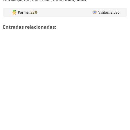
estos son: qué, cuán, cuáles, cuánto, cuánta, cuántos, cuántas.
Karma:
22%
Visitas: 2.586
Entradas relacionadas: