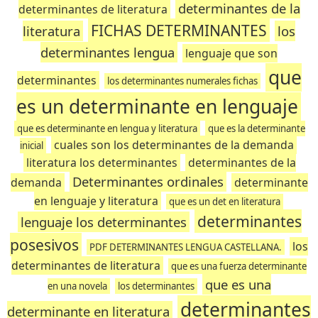
determinantes de la
determinantes de literatura
FICHAS DETERMINANTES
literatura
los
determinantes lengua
lenguaje que son
que
determinantes
los determinantes numerales fichas
es un determinante en lenguaje
que es determinante en lengua y literatura
que es la determinante
cuales son los determinantes de la demanda
inicial
literatura los determinantes
determinantes de la
Determinantes ordinales
demanda
determinante
en lenguaje y literatura
que es un det en literatura
determinantes
lenguaje los determinantes
posesivos
los
PDF DETERMINANTES LENGUA CASTELLANA.
determinantes de literatura
que es una fuerza determinante
que es una
en una novela
los determinantes
determinantes
determinante en literatura