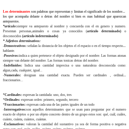
Los determinantes
son palabras que representan y limitan el significado de los nombres a
los que acompaña delante o detras del nombre si bien es mas habitual que aparezcan
antepuestos.
*articulo
:
siempre va antepuesto al nombre y concuerda con el en genero y numero.
Presentan personas,animales o cosas ya conocidos (
articulo determinado)
o
desconocidos
(articulo indeterminado)
* Adjetivos determinativos:
-
Demostrativos
:
señalan la distancia de los objetos el el espacio o en el tiempo respecto al
hablante.
-Posesivos:
indica a quien pertenece el objeto designado por el nombre. Las formas atonas
siempre van delante del nombre. Las formas tonicas detras del nombre.
-Indefinidos
:
Indica una cantidad imprecisa o una naturaleza desconocida como:
algun,cada, cualquier, igual...
-
Numerales
:
designan una cantidad exacta. Pueden ser cardinales , ordinales
fraccionarios...
*
Cardinales:
expresan la cantidada: uno, dos, tres
*
Ordinales:
expresan orden: primero, segundo, tercero
*
Fraccionarios:
expresan cada una de las partes iguales de un todo
-
Interrogativos:
son aquellos determinantes que se usan para preguntar por el numero
exacto de objetos o por un objeto concreto dentro de un grupo estos son: qué, cuál, cuáles,
cuánto, cuánta, cuántos, cuántas.
-
Exclamativos:
valoran la cantidad del sustantivo ya sea de forma positiva o negativa