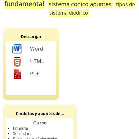
fundamental
sistema conico apuntes
tipos de
sistema diedrico
Descargar
Word
HTML
PDF
Chuletas y apuntes de...
Curso
Primaria
Secundaria
Bachillerato y Selectividad