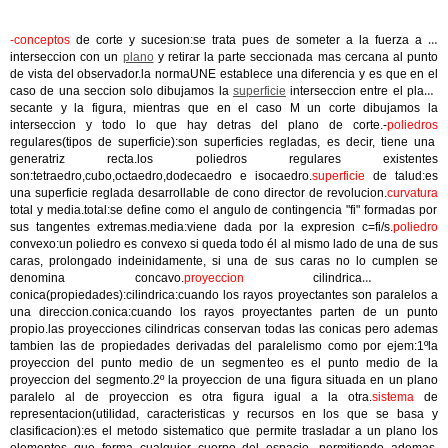
-conceptos
de corte y sucesion:se trata pues de someter a la fuerza a la
interseccion con un
plano
y retirar la parte seccionada mas cercana al punto
de vista del observador.la normaUNE establece una diferencia y es que en el
caso de una seccion solo dibujamos la
superficie
interseccion entre el plano
secante y la figura, mientras que en el caso M un corte dibujamos la
interseccion y todo lo que hay detras del plano de corte.-
poliedros
regulares(tipos de superficie):son superficies regladas, es decir, tiene una
generatriz recta.los poliedros regulares existentes
son:tetraedro,cubo,octaedro,dodecaedro e isocaedro.
superficie
de talud:es
una superficie reglada desarrollable de cono director de revolucion.
curvatura
total y media.total:se define como el angulo de contingencia "fi" formadas por
sus tangentes extremas.media:viene dada por la expresion c=fi/s.
poliedro
convexo:un poliedro es convexo si queda todo él al mismo lado de una de sus
caras, prolongado indeinidamente, si una de sus caras no lo cumplen se
denomina concavo.
proyeccion
cilindrica y
conica(propiedades):cilindrica:cuando los rayos proyectantes son paralelos a
una direccion.conica:cuando los rayos proyectantes parten de un punto
propio.las proyecciones cilindricas conservan todas las conicas pero ademas
tambien las de propiedades derivadas del paralelismo como por ejem:1ºla
proyeccion del punto medio de un segmenteo es el punto medio de la
proyeccion del segmento.2º la proyeccion de una figura situada en un plano
paralelo al de proyeccion es otra figura igual a la otra.
sistema
de
representacion(utilidad, caracteristicas y recursos en los que se basa y
clasificacion):es el metodo sistematico que permite trasladar a un plano los