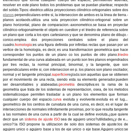
elementos que forma cualquier cuerpo del espacio, permitiendo ademas,
resolver en este plano todos los problemas que se puedan plantear, respecto
del solido.Tipos:-diedrico.utiliza proyecciones cilindrico-ortogonales sobre dos
planos
perpendiculares entre si, la interseccion de ambos es la linea de tierra.-
planos acotaods.utiliza una sola proyeccion cilindrico-ortogonal sobre un
plano horizontal, plano de comparacion.-axonometrico.se basa en proyectar
cilindrico-ortogonalmente el objeto en cuestion y el triedro de referencia sobre
un plano que corta a los ejes cartesianos y que se denomina plano de dibujo.-
conico.emplea dos proyecciones centrales sobre el plano del
cuadro.
homologia
:es una figura definida por infinitas rectas que pasan por un
vertice de la homologia, es decir, es una transformacion geometrica que hace
corresponder los puntos de un plano co los puntos de otro plano.
triedro
fundamental de una curva alabeada en un punto:son tres planos engendrados
por tres rectas, la normal principal, binormal, y la tangente, que son
perpendiculares entre si, con interseccion en p. los planos son plano oscilador,
normal y el tangente principal.
superficie
reglada
:son aquellas que se obtienen
por el movimiento de una recta, siendo esta su elemento generador.pueden
ser desarrollables y alabeadas.
geometria
descriptiva:es la rama de la
geometria que trata de los sistemas de representacion, osea, de los metodos
sistematicosque permiten trasladar a un plano los elementos que forman
cualquier cuerpo del espacio.
curva
evoluta y evolvente:evoluta es el lugar
geometrico de los centros de curvatura de una curva, es decir, es el lugar de
intersecciones de normales infinitamente proximas, por lo que resulta tangente
a las normales de una curva a partir de la cual se define evoluta.¿que quiere
decir que un
sistema de ajuste ISO
sea de agujero unico?utilidades¿y de eje
unico?:la ISO propone la utilizacion de solo dos sistemas de ajuste:los de
agujero unico o agujero base y los de eje unico o eje base.Agujero unico:se