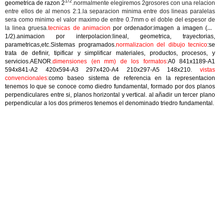
1/2
geometrica de razon 2
.normalmente elegiremos 2grosores con una relacion
entre ellos de al menos 2:1.la separacion minima entre dos lineas paralelas
sera como minimo el valor maximo de entre 0.7mm o el doble del espesor de
la linea gruesa.
tecnicas de animacion
por ordenador:imagen a imagen (2D
1/2).animacion por interpolacion:lineal, geometrica, trayectorias,
parametricas,etc.Sistemas programados.
normalizacion del dibujo tecnico
:se
trata de definir, tipificar y simplificar materiales, productos, procesos, y
servicios.AENOR.
dimensiones (en mm) de los formatos:
A0 841x1189-A1
594x841-A2 420x594-A3 297x420-A4 210x297-A5 148x210.
vistas
convencionales:
como baseo sistema de referencia en la representacion
tenemos lo que se conoce como diedro fundamental, formado por dos planos
perpendiculares entre si, planos horizontal y vertical. al añadir un tercer plano
perpendicular a los dos primeros tenemos el denominado triedro fundamental.