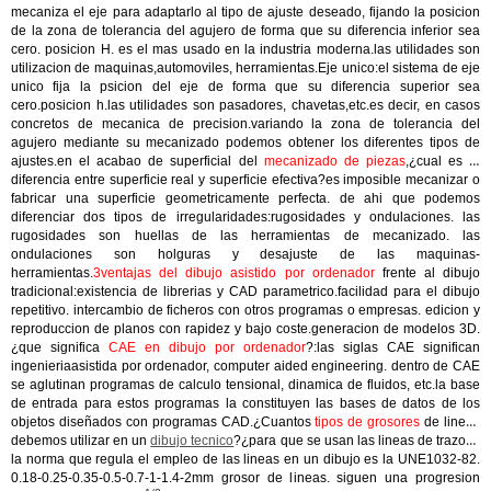
mecaniza el eje para adaptarlo al tipo de ajuste deseado, fijando la posicion
de la zona de tolerancia del agujero de forma que su diferencia inferior sea
cero. posicion H. es el mas usado en la industria moderna.las utilidades son
utilizacion de maquinas,automoviles, herramientas.Eje unico:el sistema de eje
unico fija la psicion del eje de forma que su diferencia superior sea
cero.posicion h.las utilidades son pasadores, chavetas,etc.es decir, en casos
concretos de mecanica de precision.variando la zona de tolerancia del
agujero mediante su mecanizado podemos obtener los diferentes tipos de
ajustes.en el acabao de superficial del
mecanizado de piezas
,¿cual es la
diferencia entre superficie real y superficie efectiva?es imposible mecanizar o
fabricar una superficie geometricamente perfecta. de ahi que podemos
diferenciar dos tipos de irregularidades:rugosidades y ondulaciones. las
rugosidades son huellas de las herramientas de mecanizado. las
ondulaciones son holguras y desajuste de las maquinas-
herramientas.
3ventajas del dibujo asistido por ordenador
frente al dibujo
tradicional:existencia de librerias y CAD parametrico.facilidad para el dibujo
repetitivo. intercambio de ficheros con otros programas o empresas. edicion y
reproduccion de planos con rapidez y bajo coste.generacion de modelos 3D.
¿que significa
CAE en dibujo por ordenador
?:las siglas CAE significan
ingenieriaasistida por ordenador, computer aided engineering. dentro de CAE
se aglutinan programas de calculo tensional, dinamica de fluidos, etc.la base
de entrada para estos programas la constituyen las bases de datos de los
objetos diseñados con programas CAD.¿Cuantos
tipos de grosores
de lineas
debemos utilizar en un
dibujo tecnico
?¿para que se usan las lineas de trazos?
la norma que regula el empleo de las lineas en un dibujo es la UNE1032-82.
0.18-0.25-0.35-0.5-0.7-1-1.4-2mm grosor de lineas. siguen una progresion