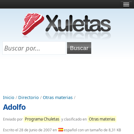
Inicio
¿Qué es esto?
Directorio
Selectividad
Chuletas para exámenes
Programa Chuletas
Inicio
/
Directorio
/
Otras materias
/
Adolfo
Programa Chuletas
Otras materias
Enviado por
y clasificado en
Escrito el
28 de Junio de 2007
en
español con un tamaño de 8,31 KB