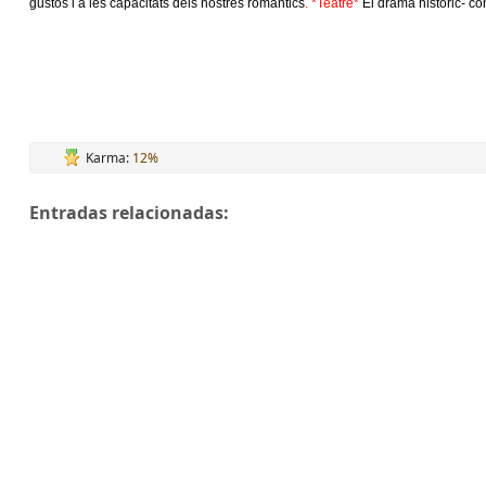
gustos i a les capacitats dels nostres romantics
. *Teatre*
El drama historic- c
Karma:
12%
Entradas relacionadas: