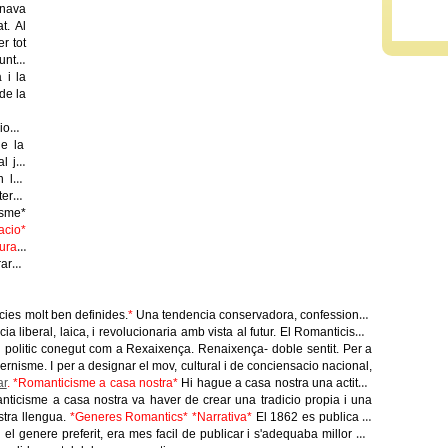
onava
t. Al
r tot
untat
 i la
 de la
s.
de la
l jo
.
n les
teres
isme*
acio*
ura i
raren
ies molt ben definides.
*
Una tendencia conservadora, confessional,
a liberal, laica, i revolucionaria amb vista al futur. El Romanticisme
i i politic conegut com a Rexaixença. Renaixença- doble sentit. Per a
rnisme. I per a designar el mov, cultural i de conciensacio nacional,
ar
. *Romanticisme a casa nostra*
Hi hague a casa nostra una actitud
nticisme a casa nostra va haver de crear una tradicio propia i una
stra llengua.
*Generes Romantics* *Narrativa*
El 1862 es publica la
 el genere preferit, era mes facil de publicar i s'adequaba millor als