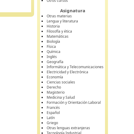
Otros cursos
Asignatura
Otras materias
Lengua y literatura
Historia
Filosofía y ética
Matemáticas
Biología
Física
Química
Inglés
Geografía
Informática y Telecomunicaciones
Electricidad y Electrónica
Economía
Ciencias sociales
Derecho
Magisterio
Medicina y Salud
Formación y Orientación Laboral
Francés
Español
Latín
Griego
Otras lenguas extranjeras
Tecnología Industrial