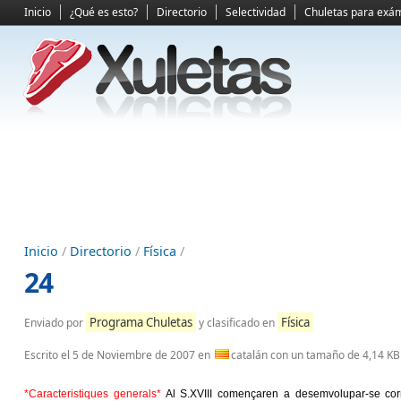
Inicio
¿Qué es esto?
Directorio
Selectividad
Chuletas para exá
Inicio
/
Directorio
/
Física
/
24
Programa Chuletas
Física
Enviado por
y clasificado en
Escrito el
5 de Noviembre de 2007
en
catalán con un tamaño de 4,14 KB
*Caracteristiques generals*
Al S.XVIII començaren a desemvolupar-se cor