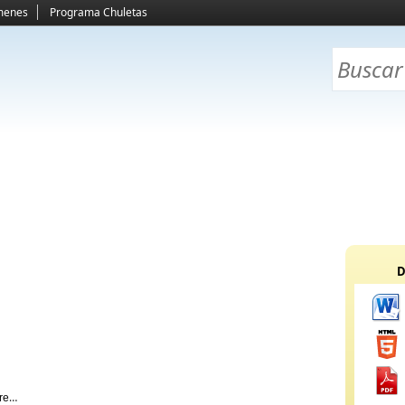
menes
Programa Chuletas
D
rents