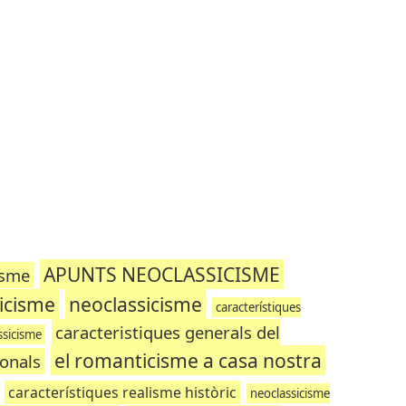
APUNTS NEOCLASSICISME
isme
sicisme
neoclassicisme
característiques
caracteristiques generals del
ssicisme
el romanticisme a casa nostra
ionals
característiques realisme històric
neoclassicisme