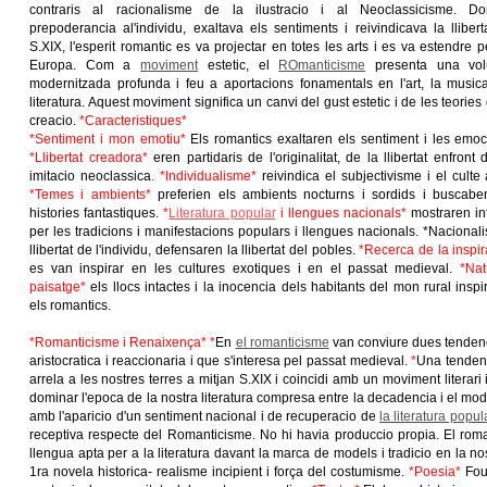
contraris al racionalisme de la ilustracio i al Neoclassicisme. D
prepoderancia al'individu, exaltava els sentiments i reivindicava la lliberta
S.XIX, l'esperit romantic es va projectar en totes les arts i es va estendre pe
Europa. Com a
moviment
estetic, el
ROmanticisme
presenta una vol
modernitzada profunda i feu a aportacions fonamentals en l'art, la musica
literatura. Aquest moviment significa un canvi del gust estetic i de les teories
creacio.
*Caracteristiques*
*Sentiment i mon emotiu*
Els romantics exaltaren els sentiment i les emocion
*Llibertat creadora*
eren partidaris de l'originalitat, de la llibertat enfront 
imitacio neoclassica
. *Individualisme*
reivindica el subjectivisme i el culte a
*Temes i ambients*
preferien els ambients nocturns i sordids i buscabe
histories fantastiques.
*
Literatura popular
i llengues nacionals*
mostraren in
per les tradicions i manifestacions populars i llengues nacionals. *Nacional
llibertat de l'individu, defensaren la llibertat del pobles.
*Recerca de la inspir
es van inspirar en les cultures exotiques i en el passat medieval.
*Nat
paisatge*
els llocs intactes i la inocencia dels habitants del mon rural inspi
els romantics.
*Romanticisme i Renaixença* *
En
el romanticisme
van conviure dues tendenc
aristocratica i reaccionaria i que s'interesa pel passat medieval.
*
Una tendenci
arrela a les nostres terres a mitjan S.XIX i coincidi amb un moviment literar
dominar l'epoca de la nostra literatura compresa entre la decadencia i el mode
amb l'aparicio d'un sentiment nacional i de recuperacio de
la literatura popul
receptiva respecte del Romanticisme. No hi havia produccio propia. El roma
llengua apta per a la literatura davant la marca de models i tradicio en la no
1ra novela historica- realisme incipient i força del costumisme.
*Poesia*
Fou