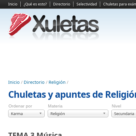
Inicio
¿Qué es esto?
Directorio
Selectividad
Chuletas para exá
Inicio
/
Directorio
/
Religión
/
Chuletas y apuntes de Religi
Ordenar por
Materia
Nivel
Karma
Religión
Secundaria
TEMA 3 Música