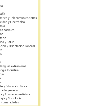
ca
s
afía
mática y Telecomunicaciones
icidad y Electrónica
omía
as sociales
cho
terio
ina y Salud
ción y Orientación Laboral
és
ol
o
 lenguas extranjeras
ogía Industrial
gía
a
ón
te y Educación Física
o e Ingeniería
ca y Educación Artística
ogía y Sociología
y Humanidades