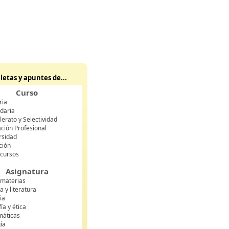
letas y apuntes de...
Curso
ria
daria
lerato y Selectividad
ción Profesional
rsidad
ción
 cursos
Asignatura
 materias
 y literatura
ia
fía y ética
áticas
gía