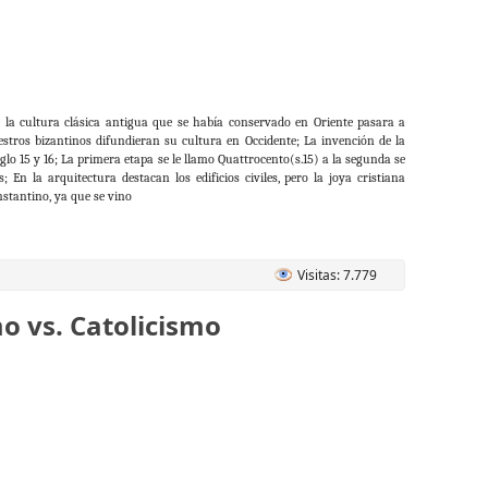
 la cultura clásica antigua que se había conservado en Oriente pasara a
estros bizantinos difundieran su cultura en Occidente; La invención de la
iglo 15 y 16; La primera etapa se le llamo Quattrocento(s.15) a la segunda se
; En la arquitectura destacan los edificios civiles, pero la joya cristiana
nstantino, ya que se vino
Visitas: 7.779
o vs. Catolicismo