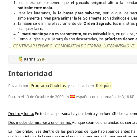
Los luteranos sostienen que el
pecado original
alteró la bonda
radicalmente mala
.
Para los luteranos, la
fe basta para salvarse
, por lo que los sa
simplemente sirven para animar la fe. Solamente son admitidos el
Ba
También se elimina el sacramento del
Orden Sagrado
: los ministro
cualquier laico.
El
matrimonio ya no es sacramento
, no es indisoluble y, en general,
Como la Iglesia y su jerarquía son descartadas, los
príncipes tienen e
CONTINUAR LEYENDO "COMPARATIVA DOCTRINAL: LUTERANISMO VS. 
...
Karma:
29%
Interioridad
Programa Chuletas
Religión
Enviado por
y clasificado en
Escrito el
13 de Octubre de 2009
en
español con un tamaño de 3,18 KB
Dentro y fuera:
En todas las persona hay un dentro y un fuera.Todos sabem
Dos modos de mirarse a uno mismo:
Aunque seamos una unidad es cierto q
La interioridad:
Ese dentro de las personas del que hablabamos antes ha
ese lugar íntimo de la persona en el que sabemos que estamos nosotros mi