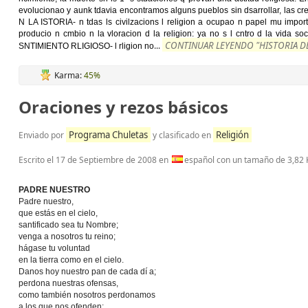
evolucionao y aunk tdavia encontramos alguns pueblos sin dsarrollar, las cr
N LA ISTORIA- n tdas ls civilzacions l religion a ocupao n papel mu import
producio n cmbio n la vloracion d la religion: ya no s l cntro d la vida so
CONTINUAR LEYENDO "HISTORIA DE
...
SNTIMIENTO RLIGIOSO- l rligion no
Karma:
45%
Oraciones y rezos básicos
Programa Chuletas
Religión
Enviado por
y clasificado en
Escrito el
17 de Septiembre de 2008
en
español con un tamaño de 3,82 
PADRE NUESTRO
Padre nuestro,
que estás en el cielo,
santificado sea tu Nombre;
venga a nosotros tu reino;
hágase tu voluntad
en la tierra como en el cielo.
Danos hoy nuestro pan de cada dí a;
perdona nuestras ofensas,
como también nosotros perdonamos
a los que nos ofenden;