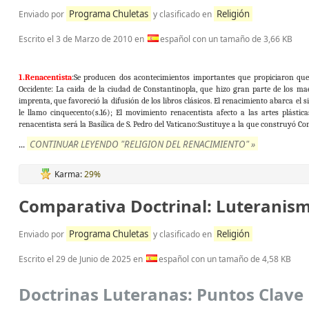
Programa Chuletas
Religión
Enviado por
y clasificado en
Escrito el
3 de Marzo de 2010
en
español con un tamaño de 3,66 KB
1.Renacentista
:Se producen dos acontecimientos importantes que propiciaron que
Occidente: La caida de la ciudad de Constantinopla, que hizo gran parte de los ma
imprenta, que favoreció la difusión de los libros clásicos. El renacimiento abarca el s
le llamo cinquecento(s.16); El movimiento renacentista afecto a las artes plásticas
renacentista será la Basílica de S. Pedro del Vaticano:Sustituye a la que construyó Co
CONTINUAR LEYENDO "RELIGION DEL RENACIMIENTO" »
...
Karma:
29%
Comparativa Doctrinal: Luteranism
Programa Chuletas
Religión
Enviado por
y clasificado en
Escrito el
29 de Junio de 2025
en
español con un tamaño de 4,58 KB
Doctrinas Luteranas: Puntos Clave