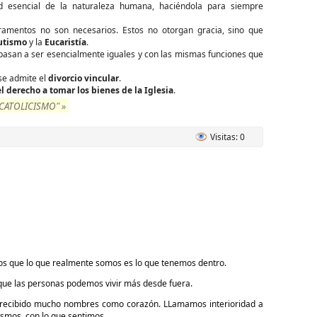
d esencial de la naturaleza humana, haciéndola para siempre
cramentos no son necesarios. Estos no otorgan gracia, sino que
utismo
y la
Eucaristía
.
s pasan a ser esencialmente iguales y con las mismas funciones que
 se admite el
divorcio vincular
.
l derecho a tomar los bienes de la Iglesia
.
CATOLICISMO" »
Visitas: 0
os que lo que realmente somos es lo que tenemos dentro.
ue las personas podemos vivir más desde fuera.
 recibido mucho nombres como corazón. LLamamos interioridad a
smos, con lo que sentimos.