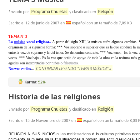
Programa Chuletas
Religión
Enviado por
y clasificado en
Escrito el
12 de Junio de 2007
en
español con un tamaño de 7,09 KB
TEMA Nª 3
La
música
vocal religiosa.-
A partir del siglo XIII, la música sufre algunos cambios.
organizan de la siguiente forma: ***
Voz soprano o superior
que es la que conduce la m
entre la voz de soprano y la del tenor. Se denomina contralto. ***
Voz tenor
.- Es la voz 
voces. ***
Voz bajo
.- Es la voz que actúa de apoyo de toda la obra en la tesitura más g
agudas son interpretadas por niños o falsetistas.
CONTINUAR LEYENDO "TEMA 3 MÚSICA" »
...
Nuevos estilos
Karma:
52%
Historia de las religiones
Programa Chuletas
Religión
Enviado por
y clasificado en
Escrito el
15 de Noviembre de 2007
en
español con un tamaño de 3,03 
RELIGION N SUS INICIOS-n las mnifestacions d ls culturas primitvas ncont
ncimiento, la muerte sn ls 1º s stuaciones q provan una actitud religiosa. En 