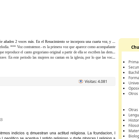
 Se añaden 2 voces más. En el Renacimiento se incorpora una cuarta voz, y se
Chu
elodía. ***
Voz contratenor
.- es la primera voz que aparece como acompañante
que reproduce el canto gregoriano original a partir de ella se escriben las demás
rave. En este periodo las mujeres no cantan en la iglesia, por lo que las voces
Prima
Secun
Bachil
Forma
Visitas: 4.081
Unive
Oposi
Otros
Otras
Lengua
KB
Histor
Filoso
Matem
rmos indicios q dmuestran una actitud religiosa. La fcundacion, l
Biolo
l neolitico se acentua l sntido religioso y dsde ntonces l religion a