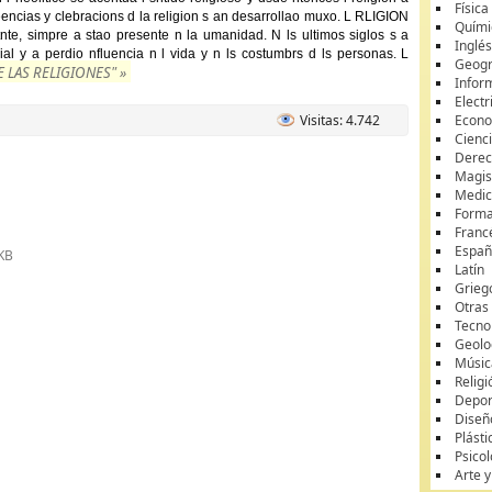
Física
eencias y clebracions d la religion s an desarrollao muxo. L RLIGION
Quími
nte, simpre a stao presente n la umanidad. N ls ultimos siglos s a
Inglé
cial y a perdio nfluencia n l vida y n ls costumbrs d ls personas. L
Geogr
 LAS RELIGIONES" »
Infor
Electr
Visitas: 4.742
Econ
Cienci
Dere
Magis
Medic
Forma
Franc
Españ
KB
Latín
Grieg
Otras
Tecnol
Geolo
Músic
Religi
Depor
Diseñ
Plásti
Psicol
Arte 