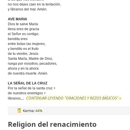
no nos dejes caer en la tentación,
y líbranos del mal. Amén.
AVE MARIA
Dios te salve María
llena eres de gracia
el Señor es contigo;
bendita eres
entre todas las mujeres,
y bendito es el fruto
de tu vientre, Jesús.
Santa María, Madre de Dios,
ruega por nosotros, pecadores,
ahora y en la ahora
de nuestra muerte. Amén.
LA SEÑAL DE LA CRUZ
Por la señal de la santa cruz +
de nuestros enemigos +
CONTINUAR LEYENDO "ORACIONES Y REZOS BÁSICOS" »
...
líbranos,
Karma:
44%
Religion del renacimiento