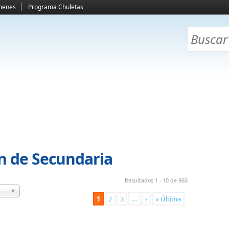
menes
Programa Chuletas
ón de Secundaria
Resultados 1 - 10 de 960
1
2
3
…
›
» Última