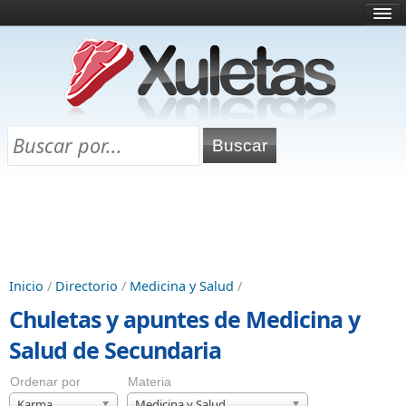
Inicio
¿Qué es esto?
Directorio
Selectividad
Chuletas para exámenes
Programa Chuletas
Inicio
/
Directorio
/
Medicina y Salud
/
Chuletas y apuntes de Medicina y
Salud de Secundaria
Ordenar por
Materia
Karma
Medicina y Salud