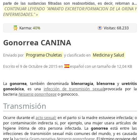
...
parte de las sustancias filtradas son reabsorbidas, es decir, retornan a
CONTINUAR LEYENDO "APARATO EXCRETOR:FORMACION DE LA ORINA Y
ENFERMEDADES." »
Karma:
40%
Visitas: 68.233
Gonorrea CANINA
Programa Chuletas
Medicina y Salud
Enviado por
y clasificado en
Escrito el
9 de Octubre de 2015
en
español con un tamaño de 12,04 KB
La
gonorrea
, también denominada
blenorragia
,
blenorrea
y
uretritis
gonocócica
, es una
infección de transmisión sexual
provocada por la
bacteria
Neisseria gonorrhoeae
o gonococo.
Transmisión
Ocurre durante el
acto sexual
; en el parto si la madre estuviese infectada; o
por contaminación indirecta si, por ejemplo, una mujer usara artículos de
higiene íntima de otra persona infectada. La
gonorrea
está entre las
infecciones de transmisión sexual más comunes del mundo, y es causada
por la
bacteria
Gram-negativa
Neisseria gonorrhoeae
. El término proviene del