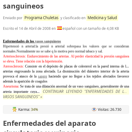
sanguineos
Programa Chuletas
Medicina y Salud
Enviado por
y clasificado en
Escrito el
14 de Abril de 2008
en
español con un tamaño de 4,08 KB
Enfermedades de los
vasos sanguineos
Hipertensió n arterial:la presió n arterial sobrepasa los valores que se consideran
normales.Normalmente no se sabe q lo motiva pero normal tabaco y sal.
Arteriosclerosis: Endurecimiento de las arterias. Al perder elasticidad la presión sanguínea
se eleva. Tiene relación con la hipertensión.
Aterosclerosis:
Consiste en el depósito de placas de colesterol en la pared interna de las
arterias engrosando la zona afectada. La disminución del diámetro interior de la arteria
provoca el atasco de la
sangre
haciendo que no llegue a los tejidos afectados favorece
además la aparición de coagulos
Aneurisma:
Se trata de una dilatación anormal de un vaso sanguíneo, generalmente de una
CONTINUAR LEYENDO "ENFERMEDADES DE LOS
...
arteria importante cuya
VASOS SANGUINEOS" »
Karma:
34%
Visitas: 26.730
Enfermedades del aparato