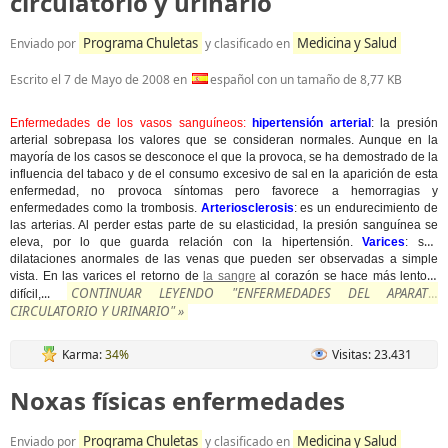
circulatorio y urinario
Programa Chuletas
Medicina y Salud
Enviado por
y clasificado en
Escrito el
7 de Mayo de 2008
en
español con un tamaño de 8,77 KB
Enfermedades de los vasos sanguíneos:
hipertensión arterial
: la presión
arterial sobrepasa los valores que se consideran normales. Aunque en la
mayoría de los casos se desconoce el que la provoca, se ha demostrado de la
influencia del tabaco y de el consumo excesivo de sal en la aparición de esta
enfermedad, no provoca síntomas pero favorece a hemorragias y
enfermedades como la trombosis.
Arteriosclerosis
: es un endurecimiento de
las arterias. Al perder estas parte de su elasticidad, la presión sanguínea se
eleva, por lo que guarda relación con la hipertensión.
Varices
: son
dilataciones anormales de las venas que pueden ser observadas a simple
vista. En las varices el retorno de
la sangre
al corazón se hace más lento y
CONTINUAR LEYENDO "ENFERMEDADES DEL APARATO
...
difícil,
CIRCULATORIO Y URINARIO" »
Karma:
34%
Visitas: 23.431
Noxas físicas enfermedades
Programa Chuletas
Medicina y Salud
Enviado por
y clasificado en