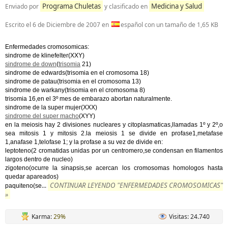
Programa Chuletas
Medicina y Salud
Enviado por
y clasificado en
Escrito el
6 de Diciembre de 2007
en
español con un tamaño de 1,65 KB
Enfermedades cromosomicas:
sindrome de klinefelter(XXY)
sindrome de down
(
trisomia
21)
sindrome de edwards(trisomia en el cromosoma 18)
sindrome de patau(trisomia en el cromosoma 13)
sindrome de warkany(trisomia en el cromosoma 8)
trisomia 16,en el 3º mes de embarazo abortan naturalmente.
sindrome de la super mujer(XXX)
sindrome del super macho
(XYY)
en la meiosis hay 2 divisiones nucleares y citoplasmaticas,llamadas 1º y 2º,o
sea mitosis 1 y mitosis 2.la meiosis 1 se divide en profase1,metafase
1,anafase 1,telofase 1; y la profase a su vez de divide en:
leptoteno(2 cromatidas unidas por un centromero,se condensan en filamentos
largos dentro de nucleo)
zigoteno(ocurre la sinapsis,se acercan los cromosomas homologos hasta
quedar apareados)
CONTINUAR LEYENDO "ENFERMEDADES CROMOSOMICAS"
...
paquiteno(se
»
Karma:
29%
Visitas: 24.740