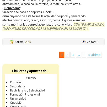
anfetaminas, la cocaína, la caféína, la mateína, entre otras.
•
Depresoras
:
Su acción se basa en deprimir el SNC,
disminuyendo de esta forma la actividad corporal y generando
efectos como sueño, relajo, e incluso, coma. Algunos ejemplos
CONTINUAR LEYENDO
son la morfina, las benzodiacepinas, el alcohol y la...
"MECANISMO DE ACCIÓN DE LA MARIHUANA EN LA SINAPSIS" »
Karma:
29%
Visitas: 3
1
2
3
…
›
» Última
Chuletas y apuntes de...
Curso
Primaria
Secundaria
Bachillerato y Selectividad
Formación Profesional
Universidad
Oposición
Otros cursos