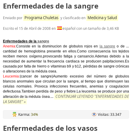
Enfermedades de la sangre
Programa Chuletas
Medicina y Salud
Enviado por
y clasificado en
Escrito el
15 de Abril de 2008
en
español con un tamaño de 3,46 KB
Enfermedades de la
sangre
Anemia:
Consiste en la disminucion de globulos rojos en
la sangre
o de la
cantidad de hemoglobina presente en ellos.Como consecuencia los tejidos
reciben menos oxígeno,provocando fatiga y cansancio.Ademas debido a la
necesidad de aumentar la frecuencia cardiaca se producen palpitaciones.Es
causada por falta de hierro o vitaminas b9 y b12, pérdidas de sangre crónicas
o alteraciones de la médula osea.
Leucemia:
(cancer de sangre)Aumento excesivo del número de globulos
blancos anormales que circulan por la sangre, al tiempo que disminuyen las
celulas normales. Provoca infecciones frecuentes, anemias y coagulacion
defectuosa.Tambien perdida de peso y fiebre.La leucemia se produce por una
CONTINUAR LEYENDO "ENFERMEDADES DE
...
alteración de la médula ósea.
LA SANGRE" »
Karma:
34%
Visitas: 33.347
Enfermedades de los vasos