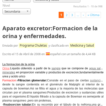
Nivel
Resultados 1 - 10 de 998
Secundaria
1
2
3
…
›
» Última
Aparato excretor:Formacion de la
orina y enfermedades.
Programa Chuletas
Medicina y Salud
Enviado por
y clasificado en
Escrito el
15 de Abril de 2008
en
español con un tamaño de 4,44 KB
La formacion de la orina
Orina
:
Liquido obtenido a partir de la
sangre
que se compone de
agua sales
minerales
en proporcion variable y productos de excrecion,fundamentalmente
urea y acido urico
Formacion:
-Filtracion glomerular:
Consiste en el paso de ciertas
sustancias
desde la sangre contenida en el glomérulo de Malpighi al interior de la
capsula de bowman.Asi se filtra el agua y la mayoria de las moleculas que
circulan por el plasma sanguineo:Productos de excrecion y sustancias utiles
para el organismo.El liquido filtrado a la capsula de Bowman es semejante al
plasma sanguineo ,pero sin proteinas,
-
Reabsorcion tubular:
En su recorrido por el túbulo de la nefrona,una gran