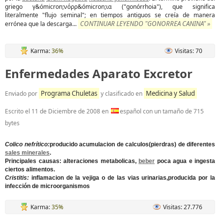
griego γ&ómicron;νόρρ&ómicron;ια ("gonórrhoia"), que significa
literalmente "flujo seminal"; en tiempos antiguos se creía de manera
CONTINUAR LEYENDO "GONORREA CANINA" »
errónea que la descarga...
Karma:
36%
Visitas: 70
Enfermedades Aparato Excretor
Programa Chuletas
Medicina y Salud
Enviado por
y clasificado en
Escrito el
11 de Diciembre de 2008
en
español con un tamaño de 715
bytes
Colico nefrítico:
producido acumulacion de calculos(pierdras) de diferentes
sales minerales
.
Principales causas: alteraciones metabolicas,
beber
poca agua e ingesta
ciertos alimentos.
Cristitis:
inflamacion de la vejiga o de las vias urinarias,producida por la
infección de microorganismos
Karma:
35%
Visitas: 27.776