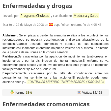
Enfermedades y drogas
Programa Chuletas
Medicina y Salud
Enviado por
y clasificado en
Escrito el
22 de Mayo de 2008
en
español con un tamaño de 4,95 KB
Alzheimer:
Se empieza a perder la memoria relativa a los acontecimientos
recientes.Luego se muestra desorientacion y diversas alteraciones de la
conducta.Aparece después demencia y perdida de las capacidades
intelectuales.Finalmente el enfermo no puede valerse por sí mismo.Es síntoma
de la pérdida de neuronas en la corteza cerebral.
Parkinson:
Se caracteriza por la aparicion de movimientos temblorosos en
involuntarios y por la disminucion de fuerza muscular.El enfermo se va
encorvando poco a poco y se mueve de forma mas lenta y rigida.La expresion
facial permanece fija.No se puede curar
Esquizofrenia:
Se caracteriza por la falta de coordinacion entre los
pensamientos, los sentimientos y las acciones.El paciente puede tener
CONTINUAR LEYENDO "ENFERMEDADES Y DROGAS" »
...
alucianciones y
Karma:
33%
Visitas: 35.158
Enfermedades cromosomicas