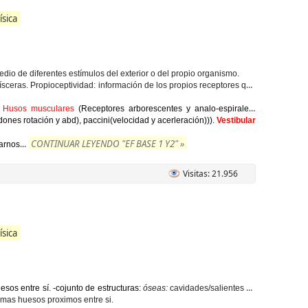
ísica
o de diferentes estímulos del exterior o del propio organismo.
ísceras.
Propioceptividad:
información de los propios receptores que
Husos musculares
(Receptores arborescentes y analo-espirales)
dones rotación y abd), paccini(velocidad y acerleración))).
Vestibular
CONTINUAR LEYENDO "EF BASE 1 Y2" »
...
zarnos
Visitas: 21.956
ísica
esos entre sí. -cojunto de estructuras:
óseas:
cavidades/salientes de
 mas huesos proximos entre si.