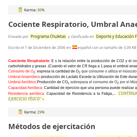
Karma:
30%
Cociente Respiratorio, Umbral Anaer
Programa Chuletas
Deporte y Educación F
Enviado por
y clasificado en
Escrito el
7 de Diciembre de 2006
en
español con un tamaño de 3,09 KB
Cuociente Respiratorio:
E s la relación entre la producción de CO2 y el co
carbohidratos y grasas .(Cuando el valor de CR llega a 1 pasa el umbral anaer
Consumo de O
: expresa la cantidad de O
que consume o utiliza el músculo
2
2
Umbral Anaeróbico:
producción de Lactato Excede la Utilización de Este duran
Umbral Aeróbico:
Producción de CO
sobrepasa el consumo de O
por el Mú
2
2
Capacidad Aeróbica
:
Cantidad de ejercicio que una persona puede realizar 
CONTINUA
...
Resistencia aeróbica:
Capacidad de Resistencia a la Fatiga,
EJERCICIO FÍSICO" »
Karma:
29%
Métodos de ejercitación