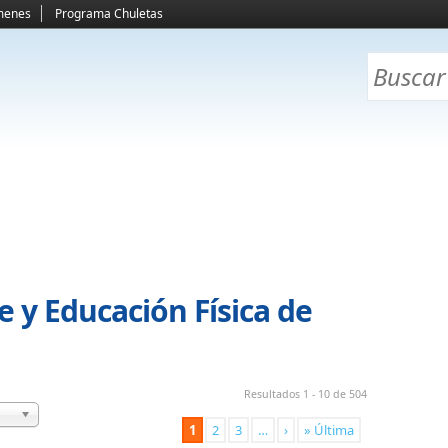
menes
Programa Chuletas
 y Educación Física de
Resultados 1 - 10 de 504
1
2
3
…
›
» Última