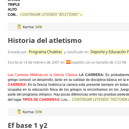
TRIPLE
ALTO
CONTINUAR LEYENDO "ATLETISMO" »
...
CON
Karma:
34%
Historia del atletismo
Programa Chuletas
Deporte y Educación F
Enviado por
y clasificado en
Escrito el
14 de Febrero de 2007
en
español con un tamaño de 5,52 KB
Las Carreras Atléticas en la Grecia Clásica.
LA CARRERA:
Es probableme
griego conoció un desarrollo, tanto en su calidad de disciplina básica en la 
CARRERA:
En la Grecia histórica la carrera esta presente siempre en todas
ocupaba en la educación física de los griegos la encontramos en los Jueg
parte del programa olímpico. Hay pocas diferencias entre las pruebas pedest
CONTINUAR LEYENDO "HISTORIA D
...
del lugar
TIPOS DE CARRERAS:
Los
Karma:
33%
Ef base 1 y2