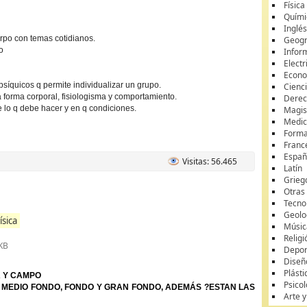
Física
Quími
Inglé
rpo con temas cotidianos.
Geogr
o
Infor
Electr
Econ
 psíquicos q permite individualizar un grupo.
Cienci
a forma corporal, fisiologisma y comportamiento.
Dere
e lo q debe hacer y en q condiciones.
Magis
Medic
Forma
Franc
Españ
Visitas: 56.465
Latín
Grieg
Otras
Tecnol
Geolo
ísica
Músic
Religi
KB
Depor
Diseñ
Plásti
A Y CAMPO
Psicol
, MEDIO FONDO, FONDO Y GRAN FONDO, ADEMÁS ?ESTAN LAS
Arte 