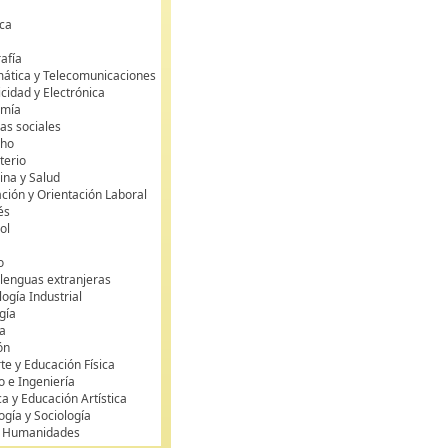
ca
s
afía
mática y Telecomunicaciones
icidad y Electrónica
omía
as sociales
cho
terio
ina y Salud
ción y Orientación Laboral
és
ol
o
 lenguas extranjeras
ogía Industrial
gía
a
ón
te y Educación Física
o e Ingeniería
ca y Educación Artística
ogía y Sociología
y Humanidades