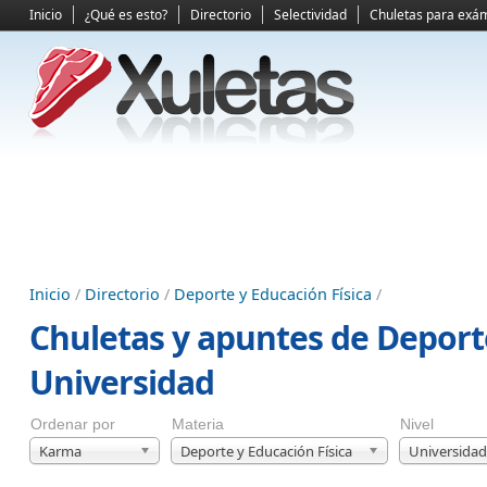
Inicio
¿Qué es esto?
Directorio
Selectividad
Chuletas para exá
Inicio
/
Directorio
/
Deporte y Educación Física
/
Chuletas y apuntes de Deporte
Universidad
Ordenar por
Materia
Nivel
Karma
Deporte y Educación Física
Universidad