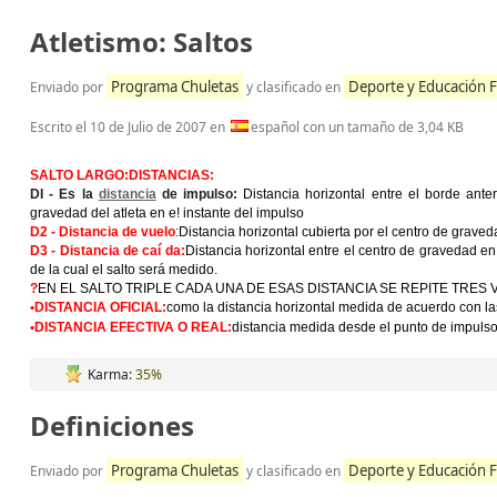
Atletismo: Saltos
Programa Chuletas
Deporte y Educación F
Enviado por
y clasificado en
Escrito el
10 de Julio de 2007
en
español con un tamaño de 3,04 KB
SALTO LARGO:DISTANCIAS:
DI - Es la
distancia
de impulso:
Distancia horizontal entre el borde anter
gravedad del atleta en e! instante del impulso
D2 - Distancia de vuelo
:
Distancia horizontal cubierta por el centro de graved
D3 - Distancia de caí da:
Distancia horizontal entre el centro de gravedad en 
de la cual el salto será medido.
?
EN EL SALTO TRIPLE CADA UNA DE ESAS DISTANCIA SE REPITE TRES
•DISTANCIA OFICIAL:
como la distancia horizontal medida de acuerdo con las
•DISTANCIA EFECTIVA O REAL:
distancia medida desde el punto de impulso
Karma:
35%
Definiciones
Programa Chuletas
Deporte y Educación F
Enviado por
y clasificado en