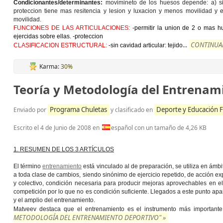
Condicionantes/determinantes:
movimineto de los huesos depende: a) sis
proteccion tiene mas resitencia y lesion y luxacion y menos movilidad y
movilidad.
FUNCIONES DE LAS ARTICULACIONES:
-permitir la union de 2 o mas hue
ejercidas sobre ellas. -proteccion
CONTINUAR
...
CLASIFICACION ESTRUCTURAL:
-sin cavidad articular: tejido
Karma:
30%
Teoría y Metodología del Entrenam
Programa Chuletas
Deporte y Educación F
Enviado por
y clasificado en
Escrito el
4 de Junio de 2008
en
español con un tamaño de 4,26 KB
1. RESUMEN DE LOS 3 ARTÍCULOS
El término
entrenamiento
está vinculado al de preparación, se utiliza en ámb
a toda clase de cambios, siendo sinónimo de ejercicio repetido, de acción expe
y colectivo, condición necesaria para producir mejoras aprovechables en e
competición por lo que no es condición suficiente. Llegados a este punto apa
y el amplio del entrenamiento.
Matveev destaca que el entrenamiento es el instrumento más importante 
METODOLOGÍA DEL ENTRENAMIENTO DEPORTIVO" »