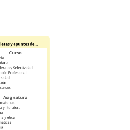
letas y apuntes de...
Curso
ria
daria
lerato y Selectividad
ción Profesional
rsidad
ción
 cursos
Asignatura
 materias
 y literatura
ia
fía y ética
áticas
gía