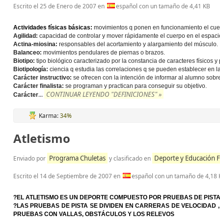
Escrito el
25 de Enero de 2007
en
español con un tamaño de 4,41 KB
Actividades físicas básicas:
movimientos q ponen en funcionamiento el cue
Agilidad:
capacidad de controlar y mover rápidamente el cuerpo en el espaci
Actina-miosina:
responsables del acortamiento y alargamiento del músculo.
Balanceo:
movimientos pendulares de piernas o brazos.
Biotipo:
tipo biológico caracterizado por la constancia de caracteres físicos y
Biotipología:
ciencia q estudia las correlaciones q se pueden establecer en l
Carácter instructivo:
se ofrecen con la intención de informar al alumno sobr
Carácter finalista:
se programan y practican para conseguir su objetivo.
CONTINUAR LEYENDO "DEFINICIONES" »
...
Carácter
Karma:
34%
Atletismo
Programa Chuletas
Deporte y Educación F
Enviado por
y clasificado en
Escrito el
14 de Septiembre de 2007
en
español con un tamaño de 4,18 
?EL ATLETISMO ES UN DEPORTE COMPUESTO POR PRUEBAS DE PIST
?LAS PRUEBAS DE PISTA SE DIVIDEN EN CARRERAS DE VELOCIDAD 
PRUEBAS CON VALLAS, OBSTÁCULOS Y LOS RELEVOS