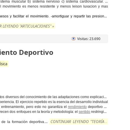
tema muscular b) sistema nervioso c) sistema cardiovascular. la
 el movimiento es menos resistente y menos leison luxacion y mas
sos y facilitar el movimiento. -amortiguar y repartir las presiones
 LEYENDO "ARTICULACIONES" »
Visitas: 23.690
iento Deportivo
ísica
itos diversos del conocimiento de las adaptaciones como explicación
riencia. El ejercicio repetido es la esencia del desarrollo individual
l entrenamiento, pero esto no garantiza el
rendimiento
deportivo en
recen dos enfoques en la teoría y metodología: el
sentido
restringido
CONTINUAR LEYENDO "TEORÍA Y
...
de la formación deportiva.