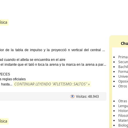
ísica
Chu
ior de la tabla de impulso y la proyecció n vertical del central de
Prima
ad cuando el atleta se encuentra en el aire
Secun
el instante que el taló n toca la arena y la marca en la arena a partir
Bachil
Forma
 VECES
Unive
 reglas oficiales
Oposi
CONTINUAR LEYENDO "ATLETISMO: SALTOS" »
...
 hasta
Otros
Visitas: 48.943
Otras
Lengua
Histor
Filoso
Matem
ísica
Biolo