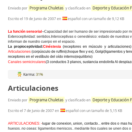
Programa Chuletas
Deporte y Educación F
Enviado por
y clasificado en
Escrito el
19 de Junio de 2007
en
español con un tamaño de 9,12 KB
La función sensorial
-
-
Capacidad del ser humano de ser impresionado por medi
Exteroceptividad:
sentidos.
Interoceptivas o cenestésico:
estado de nuestras v
informan de nuestro cuerpo en el espacio.
La propioceptividad:
Cinéstesia
(receptores en músculo y articulaciones)
Articulaciones
(corpúsculo de ruffini(choque flex y ex), Golgi(ligamentos y ten
receptores en el vestíbulo del oído interno(equilibrio)
Canales semicirculares
(3 conductos 3 planos, sustancia endolinfa Al despla
Karma:
31%
Articulaciones
Programa Chuletas
Deporte y Educación F
Enviado por
y clasificado en
Escrito el
7 de Junio de 2007
en
español con un tamaño de 5,15 KB
ARTICULACIONES: -
lugar de conexion, union, contacto... entre dos o mas hu
huesos.
no oseas:
ligamentos meniscos.. mediante llos cuales se unen dos o