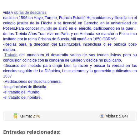
vida y
obras de descartes
nacio en 1596 en Haye, Turene, Francia.Estudió Humanidades y filosofia en el
colegio jesuita de la Flèche y se licenció en Derecho en la universidad de
Potiers.Para conocer
mundo
se alistó en el ejército, participando en la guerra
de los Treinta Años.Tras vivir en París y en Holanda se marchó a Estocolmo
invitado por la reina Cristina de Suecia. Allí murió en 1650.OBRAS:
-Reglas para la direccion del Espiritu:obra inconclusa q se publica post-
morten.
-
Tratado
del mundo.en él desarrolla varias de sus teorias fisicas pero su
conclusion coincide con la condena de Galileo y decide no publicarlo.
-Discurso del metodo para dirigir bien la razon y buscar la verdad en las
ciencias seguido de La Dióptrica, Los meteoros y la geometria publicados en
1637
-Meditaciones de filosofia primera.
-los principios de filosofia.
-el tratado del mundo.
-el tratado del hombre.
Karma:
21%
Visitas: 5.841
Entradas relacionadas: