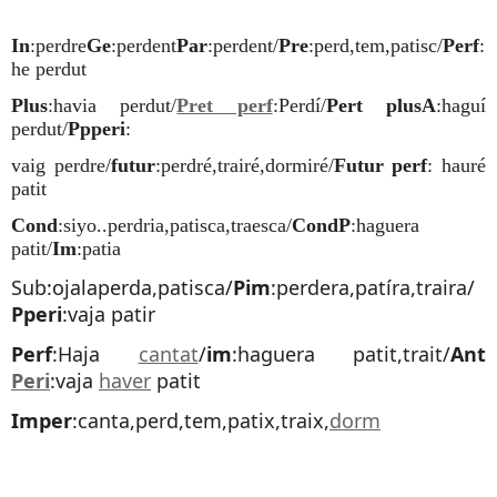
In
:perdre
Ge
:perdent
Par
:perdent/
Pre
:perd,tem,patisc/
Perf
:
he perdut
Plus
:havia perdut/
Pret perf
:Perdí/
Pert plusA
:haguí
perdut/
Ppperi
:
vaig perdre/
futur
:perdré,trairé,dormiré/
Futur perf
: hauré
patit
Cond
:siyo..perdria,patisca,traesca/
CondP
:haguera
patit/
Im
:patia
Sub:ojalaperda,patisca/
Pim
:perdera,patíra,traira/
Pperi
:vaja patir
Perf
:Haja
cantat
/
im
:haguera patit,trait/
Ant
Peri
:vaja
haver
patit
Imper
:canta,perd,tem,patix,traix,
dorm