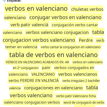
Etiquetas:
verbos en valenciano
chuletas verbos
conjugar verbos en valenciano
valenciano
verb patir valencià
conjugación verbo cantar
tabla
verbos valenciano conjugacion
valenciano
conjugacion verbos valenciano
Perdre
verb
temer en valencia
verbo cantar la conjugacion en valenciano
tabla de verbos en valenciano
VERBOS EN VALENCIANO ACABADOS EN -AR
verbos en valenciano
patir
verbos conjugados en
en 2ª conjugacion
verbos valencianos
valenciano
VALENCIANO
verbo PERDRE EN VALENCIÀ
verbs irregulars 2 bachiller
tabla
conjugaciones en valenciano
valencia
verbos valenciano
verbo patir Valenciano ficha
valenciano conjugacion verbos
word de conjugació de verbs