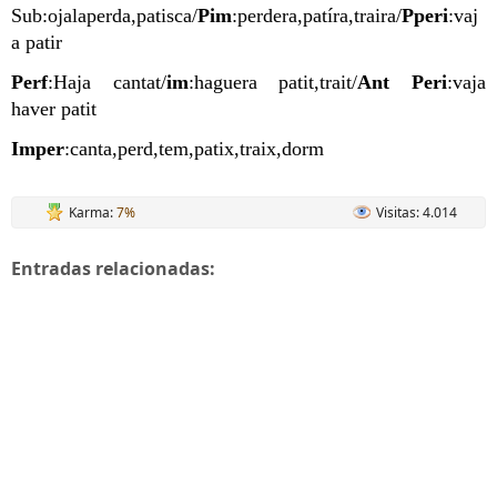
Sub:ojalaperda,patisca/
Pim
:perdera,patíra,traira/
Pperi
:vaj
a patir
Perf
:Haja cantat/
im
:haguera patit,trait/
Ant Peri
:vaja
haver patit
Imper
:canta,perd,tem,patix,traix,dorm
Karma:
7%
Visitas: 4.014
Entradas relacionadas: