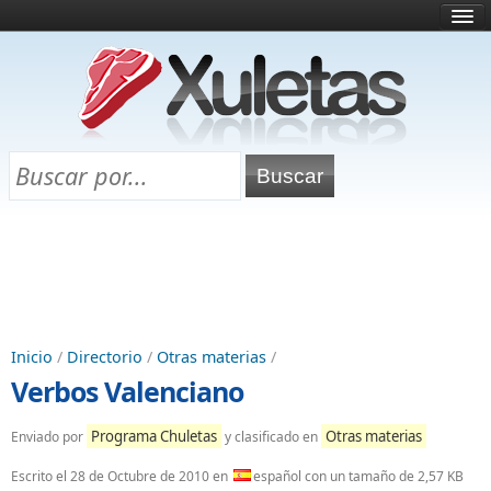
Inicio
¿Qué es esto?
Directorio
Selectividad
Chuletas para exámenes
Programa Chuletas
Inicio
/
Directorio
/
Otras materias
/
Verbos Valenciano
Programa Chuletas
Otras materias
Enviado por
y clasificado en
Escrito el
28 de Octubre de 2010
en
español con un tamaño de 2,57 KB