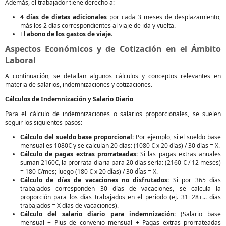
Además, el trabajador tiene derecho a:
4 días de dietas adicionales
por cada 3 meses de desplazamiento,
más los 2 días correspondientes al viaje de ida y vuelta.
El
abono de los gastos de viaje
.
Aspectos Económicos y de Cotización en el Ámbito
Laboral
A continuación, se detallan algunos cálculos y conceptos relevantes en
materia de salarios, indemnizaciones y cotizaciones.
Cálculos de Indemnización y Salario Diario
Para el cálculo de indemnizaciones o salarios proporcionales, se suelen
seguir los siguientes pasos:
Cálculo del sueldo base proporcional:
Por ejemplo, si el sueldo base
mensual es 1080€ y se calculan 20 días: (1080 € x 20 días) / 30 días = X.
Cálculo de pagas extras prorrateadas:
Si las pagas extras anuales
suman 2160€, la prorrata diaria para 20 días sería: (2160 € / 12 meses)
= 180 €/mes; luego (180 € x 20 días) / 30 días = X.
Cálculo de días de vacaciones no disfrutados:
Si por 365 días
trabajados corresponden 30 días de vacaciones, se calcula la
proporción para los días trabajados en el periodo (ej. 31+28+... días
trabajados = X días de vacaciones).
Cálculo del salario diario para indemnización:
(Salario base
mensual + Plus de convenio mensual + Pagas extras prorrateadas