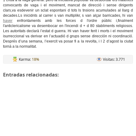
1 crida a la vaga general. pero la iniciativa popoular va desbordar els mateixos
convocants de vaga i el moviment, mancat de direcció i sense dirigents
clars,va esdevenir un sclat espontani d tots ls tnsions acumulades al llarg d
decades.Ls inicidnts al carrer s van multiplikr, s van alçar barricades, hi van
haver
enfrontaments amb les forces d l'ordre públic i,finalment
l'anticlericalisme va desembocar en l'incendi d + d 80 stabliments religiosos.
Les autoritats declarà l’estat d guerra. Hi van haver ferit i morts i el moviment
isurreccional va derivar en l’actuadió d grups sense dirección ni coordinació.
Després d’una semana, l’exercit va posar fi a la revolta, i l 2 d’agost la ciutat
tornà a la normalitat.
Karma:
18%
Visitas: 3.771
Entradas relacionadas: