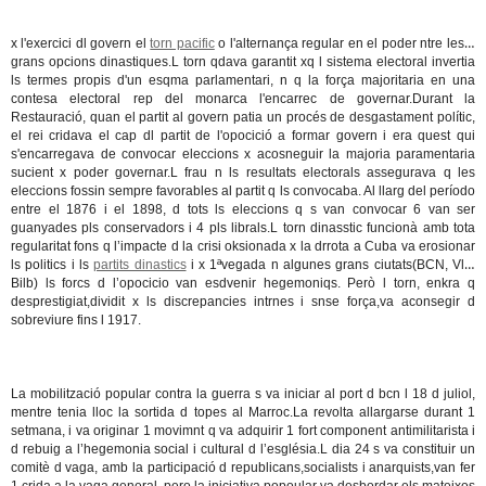
x l'exercici dl govern el
torn pacific
o l'alternança regular en el poder ntre les 2
grans opcions dinastiques.L torn qdava garantit xq l sistema electoral invertia
ls termes propis d'un esqma parlamentari, n q la força majoritaria en una
contesa electoral rep del monarca l'encarrec de governar.Durant la
Restauració, quan el partit al govern patia un procés de desgastament polític,
el rei cridava el cap dl partit de l'opocició a formar govern i era quest qui
s'encarregava de convocar eleccions x acosneguir la majoria paramentaria
sucient x poder governar.L frau n ls resultats electorals assegurava q les
eleccions fossin sempre favorables al partit q ls convocaba. Al llarg del período
entre el 1876 i el 1898, d tots ls eleccions q s van convocar 6 van ser
guanyades pls conservadors i 4 pls librals.L torn dinasstic funcionà amb tota
regularitat fons q l’impacte d la crisi oksionada x la drrota a Cuba va erosionar
ls politics i ls
partits dinastics
i x 1ªvegada n algunes grans ciutats(BCN, Vln,
Bilb) ls forcs d l’opocicio van esdvenir hegemoniqs. Però l torn, enkra q
desprestigiat,dividit x ls discrepancies intrnes i snse força,va aconsegir d
sobreviure fins l 1917.
La mobilització popular contra la guerra s va iniciar al port d bcn l 18 d juliol,
mentre tenia lloc la sortida d topes al Marroc.La revolta allargarse durant 1
setmana, i va originar 1 movimnt q va adquirir 1 fort component antimilitarista i
d rebuig a l’hegemonia social i cultural d l’església.L dia 24 s va constituir un
comitè d vaga, amb la participació d republicans,socialists i anarquists,van fer