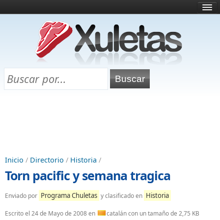
Inicio
¿Qué es esto?
Directorio
Selectividad
Chuletas para exámenes
Programa Chuletas
Inicio
/
Directorio
/
Historia
/
Torn pacific y semana tragica
Programa Chuletas
Historia
Enviado por
y clasificado en
Escrito el
24 de Mayo de 2008
en
catalán con un tamaño de 2,75 KB