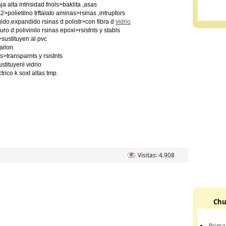
ja alta intnsidad fnols>baklita ,asas
a2>polietilno trftalato aminas>rsinas ,intruptors
gido,expandido rsinas d polistr>con fibra d
vidrio
ruro d polivinilo rsinas epoxi>rsistnts y stabls
>sustituyen al pvc
ailon
s>transparnts y rsistnts
stituyenl vidrio
ctrico k soxt altas tmp.
Visitas: 4.908
Chu
Prima