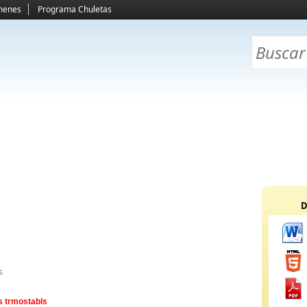
menes
Programa Chuletas
D
s
s trmostabls