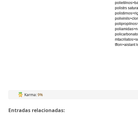
polietilnos>ba
polistrs satur
polistirnos>ri
polivinils>clo
polipropilnos
poliamidas>n
policarbonato
mtacrilatos>su
tflon>aislant l
Karma:
9%
Entradas relacionadas: