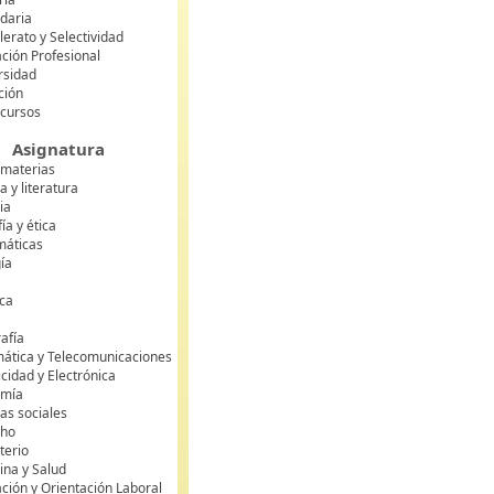
daria
lerato y Selectividad
ción Profesional
rsidad
ción
 cursos
Asignatura
 materias
 y literatura
ia
fía y ética
áticas
gía
ca
s
afía
mática y Telecomunicaciones
icidad y Electrónica
omía
as sociales
cho
terio
ina y Salud
ción y Orientación Laboral