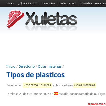
Inicio
¿Qué es esto?
Directorio
Selectividad
Chuletas para exá
Inicio
/
Directorio
/
Otras materias
/
Tipos de plasticos
Programa Chuletas
Otras materias
Enviado por
y clasificado en
Escrito el
23 de Octubre de 2006
en
español con un tamaño de 821 byte
trmoplastico