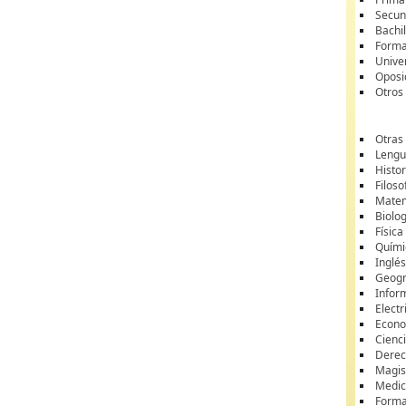
Secun
Bachil
Forma
Unive
Oposi
Otros
Otras
Lengua
Histor
Filoso
Matem
Biolo
Física
Quími
Inglé
Geogr
Infor
Electr
Econ
Cienci
Dere
Magis
Medic
Forma