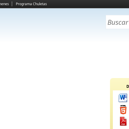
menes
Programa Chuletas
D