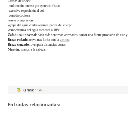
Causas de shock:
-sudoración intensa por ejercicio físico.
-excesiva exposición al sol.
-comida copiosa.
-susto o impresión.
-golpe del agua contra algunas partes del cuerpo.
-temperaturas del agua menores a 18ºc.
Zafadura universal
: nada más sentirnos apresados, tomar una fuerte provisión de aire 
Brazo rodado
:activa.tras lucha con la
victima
.
Brazo cruzado
: over.para distancias cortas.
Mentón
: manos a la cabeza.
Karma:
11%
Entradas relacionadas: