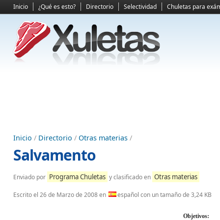
Inicio
¿Qué es esto?
Directorio
Selectividad
Chuletas para exá
Inicio
/
Directorio
/
Otras materias
/
Salvamento
Programa Chuletas
Otras materias
Enviado por
y clasificado en
Escrito el
26 de Marzo de 2008
en
español con un tamaño de 3,24 KB
Objetivos: