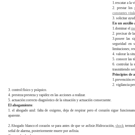
1.rescatar a la 
2. prestar los
constantes vital
3. solicitar ayu
En un auxilio 
1.dominar el
me
2. precisar de la
3.poseer las s
seguridad en s
limitaciones; re
4. valorar la si
5. conocer las t
6. controlar la
trasmitiendo sen
Principios de a
1.prevención:evi
2. vigilancia:pe
3. control:físico y psíquico.
4. presteza:presteza y rapidez en las acciones a realizar.
5. actuación:correcto diagnóstico de la situación y actuación consecuente.
El ahogamiento
:
1. el ahogado azul: falta de oxigeno, deja de respirar pero el corazón sigue funcionan
aparente.
2.Ahogado blanco:el corazón se para antes de que se asfixie.Hidrocución,
shock
termodi
señal de alarma, posteriormente muere por asfixia.