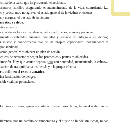
víctima de la causa que ha provocado el accidente.
primeros auxilios
asegurando el mantenimiento de la vida, controlando las
es
y procurando no agravar el estado general de la víctima o lesiones.
da y asegurar el traslado de la víctima.
acuático se debe:
dio acuático
.
s cualidades físicas: resistencia, velocidad, fuerza, técnica y potencia.
iguientes cualidades humanas: voluntad y servicio de entrega a los demás;
í mismo y conocimiento real de las propias capacidades, posibilidades y
sponsabilidad.
tuación general y establecer un plan de acción.
écnicas de actuación y seguir los protocolos y pautas establecidas.
 situación. Hay que actuar deprisa
pero
con serenidad, manteniendo la calma y
sación de tranquilidad a los demás y a la propia víctima.
ctuación en el rescate acuático
:
tar la situación de peligro.
rcibir víctimas potenciales.
do.Fases:sorpresa, apnea voluntaria, disnea, convulsivo, terminal o de muerte
ferencial por un cambio de temperatura y el sujeto se hunde sin luchar, ni dar