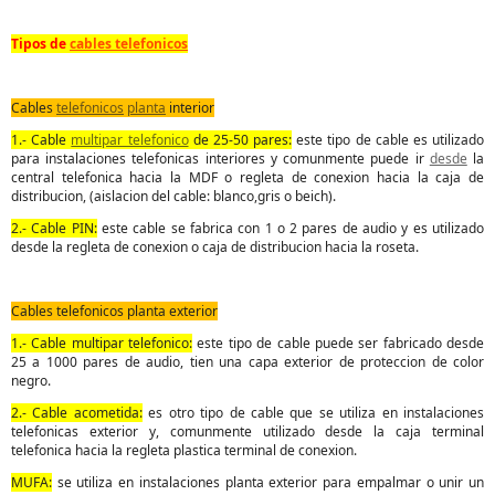
Tipos de
cables telefonicos
Cables
telefonicos
planta
interior
1.- Cable
multipar telefonico
de 25-50 pares:
este tipo de cable es utilizado
para instalaciones telefonicas interiores y comunmente puede ir
desde
la
central telefonica hacia la MDF o regleta de conexion hacia la caja de
distribucion, (aislacion del cable: blanco,gris o beich).
2.- Cable PIN:
este cable se fabrica con 1 o 2 pares de audio y es utilizado
desde la regleta de conexion o caja de distribucion hacia la roseta.
Cables telefonicos planta exterior
1.- Cable multipar telefonico:
este tipo de cable puede ser fabricado desde
25 a 1000 pares de audio, tien una capa exterior de proteccion de color
negro.
2.- Cable acometida:
es otro tipo de cable que se utiliza en instalaciones
telefonicas exterior y, comunmente utilizado desde la caja terminal
telefonica hacia la regleta plastica terminal de conexion.
MUFA:
se utiliza en instalaciones planta exterior para empalmar o unir un