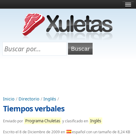
Inicio
¿Qué es esto?
Directorio
Selectividad
Chuletas para exámenes
Programa Chuletas
Inicio
/
Directorio
/
Inglés
/
Tiempos verbales
Programa Chuletas
Inglés
Enviado por
y clasificado en
Escrito el
8 de Diciembre de 2009
en
español con un tamaño de 8,24 KB