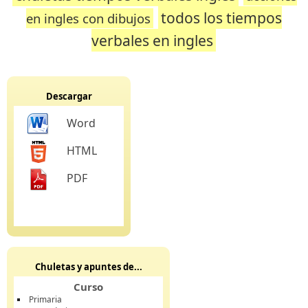
todos los tiempos
en ingles con dibujos
verbales en ingles
Descargar
Word
HTML
PDF
Chuletas y apuntes de...
Curso
Primaria