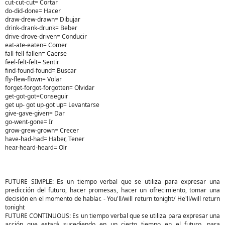
cut-cut-cut= Cortar
do-did-done= Hacer
draw-drew-drawn= Dibujar
drink-drank-drunk= Beber
drive-drove-driven= Conducir
eat-ate-eaten= Comer
fall-fell-fallen= Caerse
feel-felt-felt= Sentir
find-found-found= Buscar
fly-flew-flown= Volar
forget-forgot-forgotten= Olvidar
get-got-got=Conseguir
get up- got up-got up= Levantarse
give-gave-given= Dar
go-went-gone= Ir
grow-grew-grown= Crecer
have-had-had= Haber, Tener
hear-heard-heard= Oir
FUTURE SIMPLE: Es un tiempo verbal que se utiliza para expresar una
predicción del futuro, hacer promesas, hacer un ofrecimiento, tomar una
decisión en el momento de hablar. - You'll/will return tonight/ He'll/will return
tonight
FUTURE CONTINUOUS: Es un tiempo verbal que se utiliza para expresar una
acción que estará sucediendo en un cierto tiempo en el futuro, para