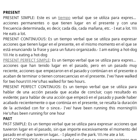
PRESENT
PRESENT SIMPLE: Este es un
tiempo
verbal que se utiliza para expresar
acciones permanentes o que tienen lugar en el presente y con una
frecuencia determinada, es decir, cada día, cada mañana, etc. - I eat a lot. \\\\
He eats a lot.
PRESENT CONTINUOUS: Es un tiempo verbal que se utiliza para expresar
acciones que tienen lugar en el presente, en el mismo momento en el que se
está enunciando la frase y para un futuro organizado.- I am eating a hot-dog
\\\\ He is eating a hot-dog
PRESENT PERFECT SIMPLE
: Es un tiempo verbal que se utiliza para expresar
acciones que han tenido lugar en el pasado, pero en un pasado muy
reciente, acciones que empezaron en el pasado y continúan en el presente o
acaban de terminar o tienen consecuencias en el presente. I've/ have walked
for two hours\\\\ He's/has walked for two hours.
PRESENT PERFECT CONTINUOS: Es un tiempo verbal que se utiliza para
hablar de una acción pasada que acaba de concluir, cuyo resultado es
evidente; para hablar de una acción que empezó en el pasado y puede haber
acabado recientemente o que continúa en el presente, se resalta la duración
de la actividad con for o since.- I've/ have been running this morning\\\\
He's/has been running for one hour
PAST
PAST SIMPLE: Es un tiempo verbal que se utiliza para expresar acciones que
tuvieron lugar en el pasado, sin que importe excesivamente el momento del
pasado en el que tuvieron lugar.. - I played in the park. \\\\ He ate a lot.
PAST CONTINUOUS: Es un tiempo verbal en el que se expresan acciones que