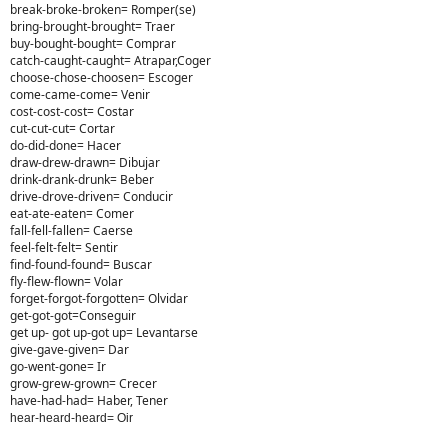
break-broke-broken= Romper(se)
bring-brought-brought= Traer
buy-bought-bought= Comprar
catch-caught-caught= Atrapar,Coger
choose-chose-choosen= Escoger
come-came-come= Venir
cost-cost-cost= Costar
cut-cut-cut= Cortar
do-did-done= Hacer
draw-drew-drawn= Dibujar
drink-drank-drunk= Beber
drive-drove-driven= Conducir
eat-ate-eaten= Comer
fall-fell-fallen= Caerse
feel-felt-felt= Sentir
find-found-found= Buscar
fly-flew-flown= Volar
forget-forgot-forgotten= Olvidar
get-got-got=Conseguir
get up- got up-got up= Levantarse
give-gave-given= Dar
go-went-gone= Ir
grow-grew-grown= Crecer
have-had-had= Haber, Tener
hear-heard-heard= Oir