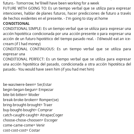
futuro.- Tomorrow, he'll/will have been working for a week
FUTURE WITH GOING TO: Es un tiempo verbal que se utiliza para expresar
intenciones, hablar de planes futuros, hacer predicciones de futuro a través
de hechos evidentes en el presente. - I'm going to stay at home
CONDITIONAL
CONDITIONAL SIMPLE: Es un tiempo verbal que se utiliza para expresar una
acción hipotética condicionada por una acción presente o para expresar una
acción de un futuro hipotético del tiempo pasado real. - I'd/would eat an ice-
cream (if I had money)
CONDITIONAL CONTINUOUS: Es un tiempo verbal que se utiliza para
expresar una
CONDITIONAL PERFECT: Es un tiempo verbal que se utiliza para expresar
una acción hipotética del pasado, condicionada a otra acción hipotética del
pasado.- You would have seen him (if you had met him)
be-was/were-been= Ser,Estar
begin-began-begun= Empezar
bite-bit-bitten= Moder
break-broke-broken= Romper(se)
bring-brought-brought= Traer
buy-bought-bought= Comprar
catch-caught-caught= Atrapar,Coger
choose-chose-choosen= Escoger
come-came-come= Venir
cost-cost-cost= Costar