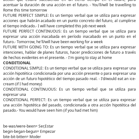
acentuar la duración de una acción en el futuro. - You'll/will be travelling to
Rome this time tomorrow
FUTURE PERFECT SIMPLE: Es un tiempo verbal que se utiliza para expresar
acciones que habrán acabado en un punto concreto del futuro, al cumplirse
el tiempo indicado.- I will have completed this job next week
FUTURE PERFECT CONTINUOUS: Es un tiempo verbal que se utiliza para
expresar una acción inacabada en período inacabado en un punto en el
futuro.- Tomorrow, he'll/will have been working for a week
FUTURE WITH GOING TO: Es un tiempo verbal que se utiliza para expresar
intenciones, hablar de planes futuros, hacer predicciones de futuro a través
de hechos evidentes en el presente. - I'm going to stay at home
CONDITIONAL
CONDITIONAL SIMPLE: Es un tiempo verbal que se utiliza para expresar una
acción hipotética condicionada por una acción presente o para expresar una
acción de un futuro hipotético del tiempo pasado real. - I'd/would eat an ice-
cream (if I had money)
CONDITIONAL CONTINUOUS: Es un tiempo verbal que se utiliza para
expresar una
CONDITIONAL PERFECT: Es un tiempo verbal que se utiliza para expresar
una acción hipotética del pasado, condicionada a otra acción hipotética del
pasado.- You would have seen him (if you had met him)
be-was/were-been= Ser,Estar
begin-began-begun= Empezar
bite-bit-bitten= Moder