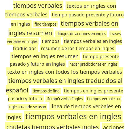
tiempos verbales
textos en ingles con
tiempos verbales
tiempo pasado presente y futuro
tiempos verbales en
en ingles
find tiempos
ingles resumen
dibujos de acciones en ingles
frases
tiempos
tiempos verbales en ingles
verbales en ingles
traducidos
resumen de los tiempos en ingles
tiempos en ingles resumen
tiempo presente
pasado y futuro en ingles
hacer predicciones en ingles
texto en ingles con todos los tiempos verbales
tiempos verbales en ingles traducidos al
español
tiempos en ingles presente
tiempos de find
pasado y futuro
tIempO verbal Ingles
tiempos verbales en
linea de tiempos verbales en
ingles cuando se usan
tiempos verbales en ingles
ingles
chuletas tiempos verbales ingles
acciones