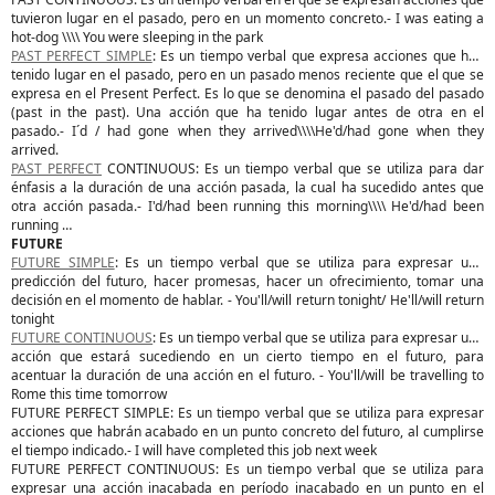
tuvieron lugar en el pasado, pero en un momento concreto.- I was eating a
hot-dog \\\\ You were sleeping in the park
PAST PERFECT SIMPLE
: Es un tiempo verbal que expresa acciones que han
tenido lugar en el pasado, pero en un pasado menos reciente que el que se
expresa en el Present Perfect. Es lo que se denomina el pasado del pasado
(past in the past). Una acción que ha tenido lugar antes de otra en el
pasado.- I´d / had gone when they arrived\\\\He'd/had gone when they
arrived.
PAST PERFECT
CONTINUOUS: Es un tiempo verbal que se utiliza para dar
énfasis a la duración de una acción pasada, la cual ha sucedido antes que
otra acción pasada.- I'd/had been running this morning\\\\ He'd/had been
running …
FUTURE
FUTURE SIMPLE
: Es un tiempo verbal que se utiliza para expresar una
predicción del futuro, hacer promesas, hacer un ofrecimiento, tomar una
decisión en el momento de hablar. - You'll/will return tonight/ He'll/will return
tonight
FUTURE CONTINUOUS
: Es un tiempo verbal que se utiliza para expresar una
acción que estará sucediendo en un cierto tiempo en el futuro, para
acentuar la duración de una acción en el futuro. - You'll/will be travelling to
Rome this time tomorrow
FUTURE PERFECT SIMPLE: Es un tiempo verbal que se utiliza para expresar
acciones que habrán acabado en un punto concreto del futuro, al cumplirse
el tiempo indicado.- I will have completed this job next week
FUTURE PERFECT CONTINUOUS: Es un tiempo verbal que se utiliza para
expresar una acción inacabada en período inacabado en un punto en el