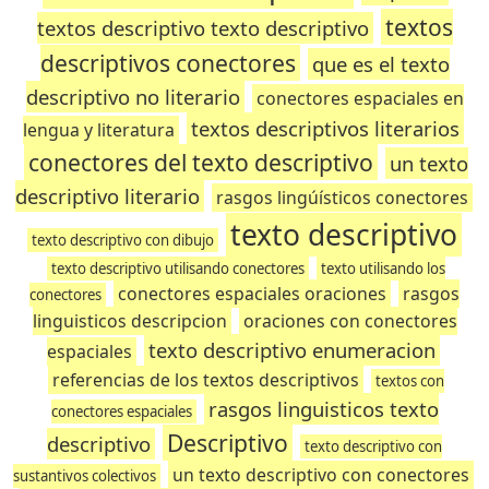
textos
textos descriptivo texto descriptivo
descriptivos conectores
que es el texto
descriptivo no literario
conectores espaciales en
textos descriptivos literarios
lengua y literatura
conectores del texto descriptivo
un texto
descriptivo literario
rasgos lingúísticos conectores
texto descriptivo
texto descriptivo con dibujo
texto descriptivo utilisando conectores
texto utilisando los
conectores espaciales oraciones
rasgos
conectores
linguisticos descripcion
oraciones con conectores
texto descriptivo enumeracion
espaciales
referencias de los textos descriptivos
textos con
rasgos linguisticos texto
conectores espaciales
Descriptivo
descriptivo
texto descriptivo con
un texto descriptivo con conectores
sustantivos colectivos