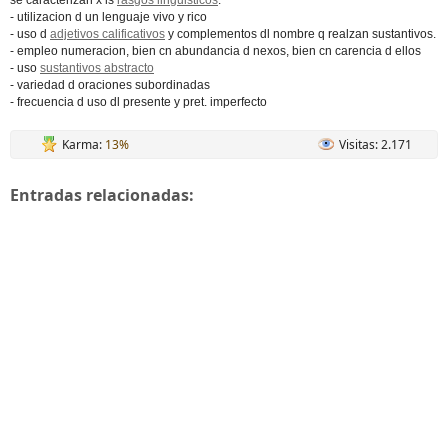
se caracterizan x ls
rasgos linguisticos
:
- utilizacion d un lenguaje vivo y rico
- uso d
adjetivos calificativos
y complementos dl nombre q realzan sustantivos.
- empleo numeracion, bien cn abundancia d nexos, bien cn carencia d ellos
- uso
sustantivos abstracto
- variedad d oraciones subordinadas
- frecuencia d uso dl presente y pret. imperfecto
Karma:
13%
Visitas: 2.171
Entradas relacionadas: