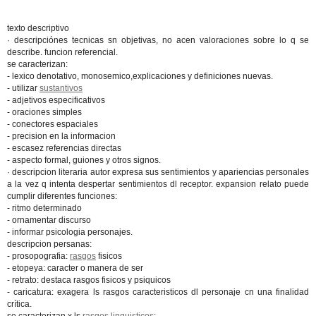
texto descriptivo
· descripciónes tecnicas sn objetivas, no acen valoraciones sobre lo q se
describe. funcion referencial.
se caracterizan:
- lexico denotativo, monosemico,explicaciones y definiciones nuevas.
- utilizar
sustantivos
- adjetivos especificativos
- oraciones simples
- conectores espaciales
- precision en la informacion
- escasez referencias directas
- aspecto formal, guiones y otros signos.
· descripcion literaria autor expresa sus sentimientos y apariencias personales
a la vez q intenta despertar sentimientos dl receptor. expansion relato puede
cumplir diferentes funciones:
- ritmo determinado
- ornamentar discurso
- informar psicologia personajes.
descripcion persanas:
- prosopografia:
rasgos
fisicos
- etopeya: caracter o manera de ser
- retrato: destaca rasgos fisicos y psiquicos
- caricatura: exagera ls rasgos caracteristicos dl personaje cn una finalidad
crítica.