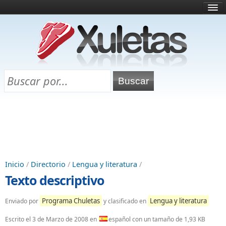
Inicio
¿Qué es esto?
Directorio
Selectividad
Chuletas para exámenes
Programa Chuletas
Inicio
/
Directorio
/
Lengua y literatura
/
Texto descriptivo
Programa Chuletas
Lengua y literatura
Enviado por
y clasificado en
Escrito el
3 de Marzo de 2008
en
español con un tamaño de 1,93 KB