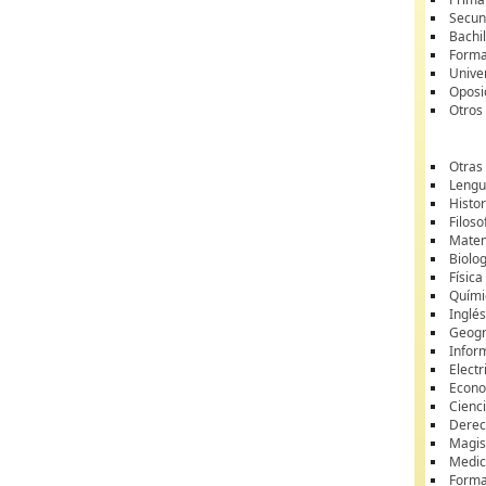
Secun
Bachil
Forma
Unive
Oposi
Otros
Otras
Lengua
Histor
Filoso
Matem
Biolo
Física
Quími
Inglé
Geogr
Infor
Electr
Econ
Cienci
Dere
Magis
Medic
Forma