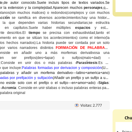
te,de autor conocido.Suele incluis tipos de textos variados.Se
por la extension y la complejidad.Aparecen muchos
personajes
,que
planos(sin muchos matices) o redondos(complejos y con muchos
acción
se ramifica en diversos acontecimientos:hay una historia
e la que dependen varias historias secundarias;se estructra
e en capítulos.Suele haber múltiples
espacios
y están
nte descritos.El
tiempo
se precisa con exhaustividad,tanto el
omento en que se sitúan los acontecimientos) como el interno(la
los hechos narrados).La historia puede ser contada por un solo
or varios narradores distintos
FORMACIÓN DE PALABRAS:
-
consiste en añadir uno a más morfemas derivativosa una
ueden ser prefijos(des+tapar) o sufijos(malo+dad)
-
:Consiste en unir dos o más palabras
-Parasíntesis
:Es un
 que incluye:
Palabras formadas por derivacion y composición
(Unir
alabras y añadir un morfema derivativo---latino+america+ano)
adas por prefijación y sufijación
(Añadir un prefijo y un sufijo a una
no esiste solo con el prefijo o el sufijo---en+amor+ado)
-Siglas
:
a
-Acromia
: Consiste en unir silabas o incluso palabras enteras para
 palabra original
Visitas: 2.777
Chu
Prima