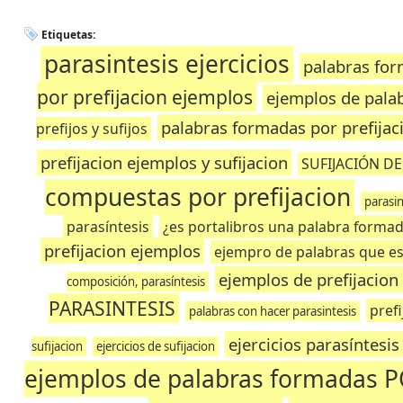
Etiquetas:
parasintesis ejercicios
palabras for
por prefijacion ejemplos
ejemplos de palab
palabras formadas por prefijaci
prefijos y sufijos
prefijacion ejemplos y sufijacion
SUFIJACIÓN D
compuestas por prefijacion
parasi
parasíntesis
¿es portalibros una palabra formad
prefijacion ejemplos
ejempro de palabras que es
ejemplos de prefijacion
composición, parasíntesis
PARASINTESIS
prefi
palabras con hacer parasintesis
ejercicios parasíntesis
sufijacion
ejercicios de sufijacion
ejemplos de palabras formadas PO