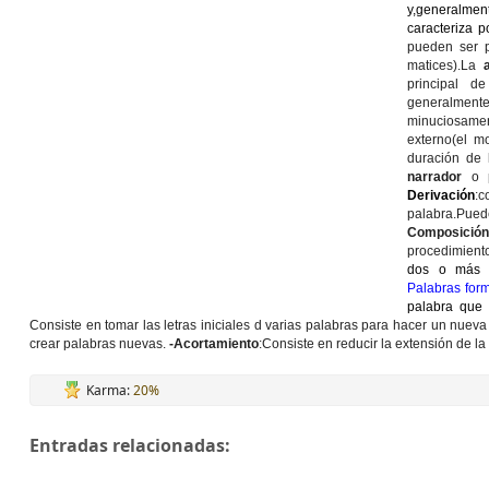
y,generalmen
caracteriza 
pueden ser 
matices).La
principal d
generalment
minuciosame
externo(el m
duración de 
narrador
o p
Derivación
:
palabra.P
Composición
procedimiento
dos o más p
Palabras form
palabra que 
Consiste en tomar las letras iniciales d varias palabras para hacer un nuev
crear palabras nuevas.
-Acortamiento
:Consiste en reducir la extensión de la
Karma:
20%
Entradas relacionadas: