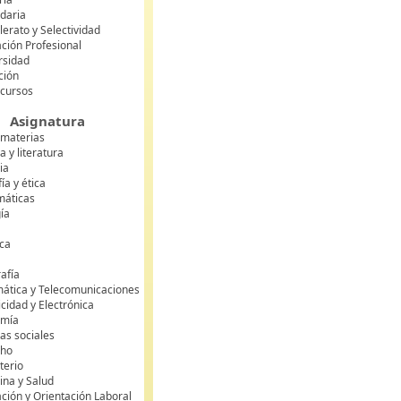
daria
lerato y Selectividad
ción Profesional
rsidad
ción
 cursos
Asignatura
 materias
 y literatura
ia
fía y ética
áticas
gía
ca
s
afía
mática y Telecomunicaciones
icidad y Electrónica
omía
as sociales
cho
terio
ina y Salud
ción y Orientación Laboral