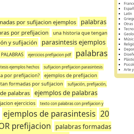
Franc
Españ
Latín
Grieg
palabras
madas por sufijacion ejemplos
Otras
Tecnol
ras por prefijacion
una historia que tengan
Geolo
Músic
parasintesis ejemplos
ón y sufijación
Religi
Depor
palabras
E PALABRAS
Diseñ
ejercicios prefijacion pdf
Plásti
Psicol
ntesis ejemplos hechos
sufijacion prefijacion parasintesis
Arte 
a por prefijacion?
ejemplos de prefijacion
tan formadas por sufijacion
sufijación, prefijación,
ejemplos de palabras
 de palabras
jacion ejercicios
texto con palabras con prefijacion y
ejemplos de parasintesis
20
R prefijacion
palabras formadas