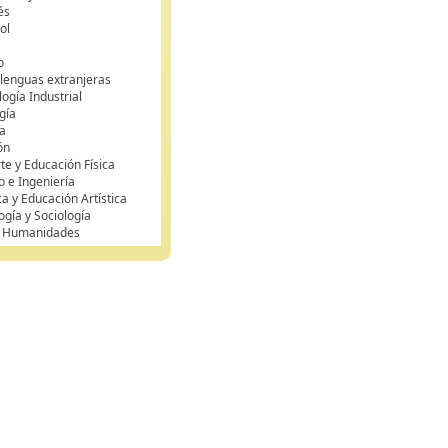
és
ol
o
 lenguas extranjeras
ogía Industrial
gía
a
ón
te y Educación Física
o e Ingeniería
ca y Educación Artística
ogía y Sociología
y Humanidades