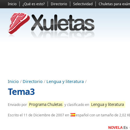
Inicio
¿Qué es esto?
Directorio
Selectividad
Chuletas para exá
Inicio
/
Directorio
/
Lengua y literatura
/
Tema3
Programa Chuletas
Lengua y literatura
Enviado por
y clasificado en
Escrito el
11 de Diciembre de 2007
en
español con un tamaño de 2,02 K
NOVELA
:Es 