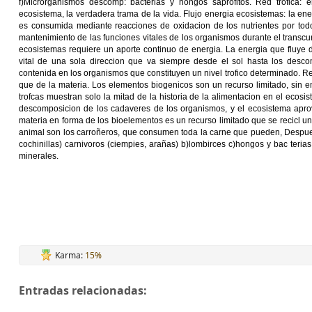
f)Microrganismos descomp: bacterias y hongos saprofitos. Red trófica: 
ecosistema, la verdadera trama de la vida. Flujo energia ecosistemas: la en
es consumida mediante reacciones de oxidacion de los nutrientes por todos
mantenimiento de las funciones vitales de los organismos durante el transcurs
ecosistemas requiere un aporte continuo de energia. La energia que fluye d
vital de una sola direccion que va siempre desde el sol hasta los desc
contenida en los organismos que constituyen un nivel trofico determinado. Reci
que de la materia. Los elementos biogenicos son un recurso limitado, sin 
trofcas muestran solo la mitad de la historia de la alimentacion en el ecos
descomposicion de los cadaveres de los organismos, y el ecosistema aprov
materia en forma de los bioelementos es un recurso limitado que se recicl 
animal son los carroñeros, que consumen toda la carne que pueden, Despue
cochinillas) carnivoros (ciempies, arañas) b)lombirces c)hongos y bac teria
minerales.
Karma:
15%
Entradas relacionadas: