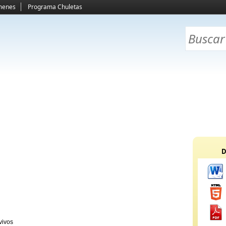
menes
Programa Chuletas
D
vivos