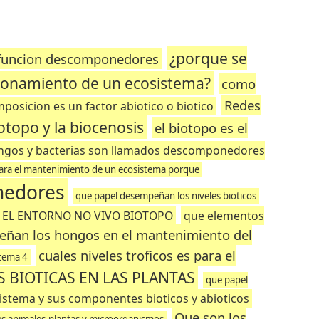
¿porque se
 funcion descomponedores
cionamiento de un ecosistema?
como
Redes
osicion es un factor abiotico o biotico
otopo y la biocenosis
el biotopo es el
ongos y bacterias son llamados descomponedores
 para el mantenimiento de un ecosistema porque
nedores
que papel desempeñan los niveles bioticos
EL ENTORNO NO VIVO BIOTOPO
que elementos
eñan los hongos en el mantenimiento del
cuales niveles troficos es para el
tema 4
 BIOTICAS EN LAS PLANTAS
que papel
istema y sus componentes bioticos y abioticos
Que son los