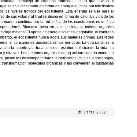
entramado complejo de cadenas troficas, el tejido que davida al
ergia solar, almacenada en forma de energia quimica por fotosisntesi
 los niveles troficos del ecosistema. Esta energia se usa para el
o de sus vidas y al final se disipa en forma de calor. La vida de los
e manera continua por la red trofica de los ecosistemas es un flujo
omponedores. Biomasa: peso en seco de toda la materia organica
claje materia: El aporte de energia solar es inagotable, al contrario
embargo, el ecosistema nunca agota sus materias primas. Las redes
istema, el consumo de unosorganismos por otros. La otra parte, es la
echa la muerte y la trata como un eslabon del cico de la vida. La
una y otra vez. Los priemros organismos quq actuan cuando muere un
s, pasan los descomponedores: a)herbivoros (milpies, escarabajos,
s: transformacion moleculas organicas y las convierten el sustancias
Visitas: 2.052