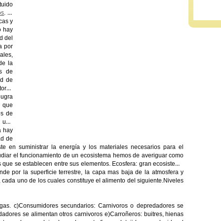
tuido
os
. El
cas y
o hay
d del
a por
ales,
de la
es de
ad de
tores
lugra
a que
os de
r una
a hay
ad de
e en suministrar la energía y los materiales necesarios para el
tudiar el funcionamiento de un ecosistema hemos de averiguar como
s que se establecen entre sus elementos. Ecosfera: gran ecosistema
ende por la superficie terrestre, la capa mas baja de la atmosfera y
cada uno de los cuales constituye el alimento del siguiente.Niveles
lgas. c)Consumidores secundarios: Carnivoros o depredadores se
dadores se alimentan otros carnivoros e)Carroñeros: buitres, hienas