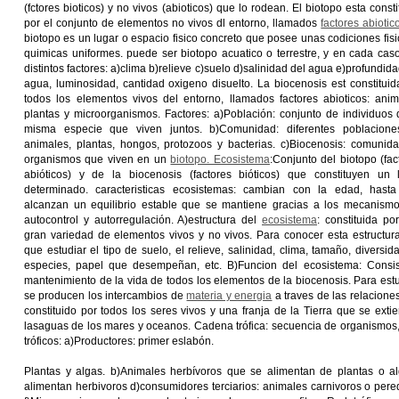
(fctores bioticos) y no vivos (abioticos) que lo rodean. El biotopo esta consti
por el conjunto de elementos no vivos dl entorno, llamados
factores abiotic
biotopo es un lugar o espacio fisico concreto que posee unas codiciones fisi
quimicas uniformes. puede ser biotopo acuatico o terrestre, y en cada cas
distintos factores: a)clima b)relieve c)suelo d)salinidad del agua e)profundida
agua, luminosidad, cantidad oxigeno disuelto. La biocenosis est constituid
todos los elementos vivos del entorno, llamados factores abioticos: anim
plantas y microorganismos. Factores: a)Población: conjunto de individuos 
misma especie que viven juntos. b)Comunidad: diferentes poblacion
animales, plantas, hongos, protozoos y bacterias. c)Biocenosis: comunid
organismos que viven en un
biotopo. Ecosistema
:Conjunto del biotopo (fac
abióticos) y de la biocenosis (factores bióticos) que constituyen un 
determinado. caracteristicas ecosistemas: cambian con la edad, hast
alcanzan un equilibrio estable que se mantiene gracias a los mecanism
autocontrol y autorregulación. A)estructura del
ecosistema
: constituida po
gran variedad de elementos vivos y no vivos. Para conocer esta estructur
que estudiar el tipo de suelo, el relieve, salinidad, clima, tamaño, diversid
especies, papel que desempeñan, etc. B)Funcion del ecosistema: Consist
mantenimiento de la vida de todos los elementos de la biocenosis. Para es
se producen los intercambios de
materia y energia
a traves de las relacione
constituido por todos los seres vivos y una franja de la Tierra que se exti
lasaguas de los mares y oceanos. Cadena trófica: secuencia de organismos, 
tróficos: a)Productores: primer eslabón.
Plantas y algas. b)Animales herbívoros que se alimentan de plantas o a
alimentan herbivoros d)consumidores terciarios: animales carnivoros o pere