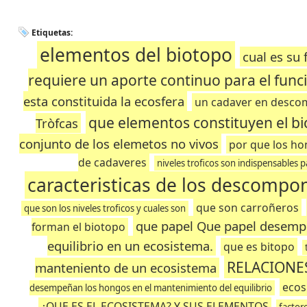
Etiquetas:
elementos del biotopo
cual es su
requiere un aporte continuo para el fun
esta constituida la ecosfera
un cadaver en descomp
que elementos constituyen el bi
Tròfcas
conjunto de los elemetos no vivos
por que los h
de cadaveres
niveles troficos son indispensables
caracteristicas de los descompo
que son carroñeros
que son los niveles troficos y cuales son
que papel Que papel desemp
forman el biotopo
equilibrio en un ecosistema.
que es bitopo
RELACIONES
manteniento de un ecosistema
ecos
desempeñan los hongos en el mantenimiento del equilibrio
¿QUE ES EL ECOSISTEMA? Y SUS ELEMENTOS