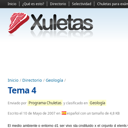
Inicio
¿Qué es esto?
Directorio
Selectividad
Chuletas para exá
Inicio
/
Directorio
/
Geología
/
Tema 4
Programa Chuletas
Geología
Enviado por
y clasificado en
Escrito el
10 de Mayo de 2007
en
español con un tamaño de 4,8 KB
El medio ambiente o entorno d1 ser vivo sta cnstituido x el cnjunto d elents 