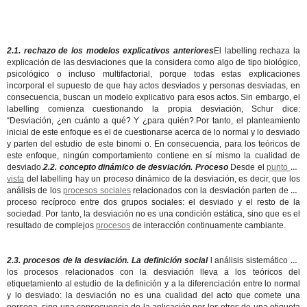
2.1. rechazo de los modelos explicativos anteriores
El labelling rechaza la
explicación de las desviaciones que la considera como algo de tipo biológico,
psicológico o incluso multifactorial, porque todas estas explicaciones
incorporal el supuesto de que hay actos desviados y personas desviadas, en
consecuencia, buscan un modelo explicativo para esos actos. Sin embargo, el
labelling comienza cuestionando la propia desviación, Schur dice:
“Desviación, ¿en cuánto a qué? Y ¿para quién?.Por tanto, el planteamiento
inicial de este enfoque es el de cuestionarse acerca de lo normal y lo desviado
y parten del estudio de este binomi o. En consecuencia, para los teóricos de
este enfoque, ningún comportamiento contiene en sí mismo la cualidad de
desviado.
2.2. concepto dinámico de desviación. Proceso
Desde el
punto de
vista
del labelling hay un proceso dinámico de la desviación, es decir, que los
análisis de los
procesos sociales
relacionados con la desviación parten de un
proceso recíproco entre dos grupos sociales: el desviado y el resto de la
sociedad. Por tanto, la desviación no es una condición estática, sino que es el
resultado de complejos
procesos
de interacción continuamente cambiante.
2.3. procesos de la desviación. La definición social
l análisis sistemático de
los procesos relacionados con la desviación lleva a los teóricos del
etiquetamiento al estudio de la definición y a la diferenciación entre lo normal
y lo desviado: la desviación no es una cualidad del acto que comete una