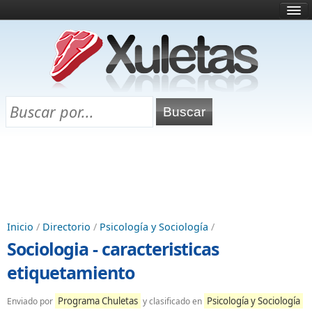
Inicio
¿Qué es esto?
Directorio
Selectividad
Chuletas para exámenes
Programa Chuletas
Inicio
/
Directorio
/
Psicología y Sociología
/
Sociologia - caracteristicas
etiquetamiento
Programa Chuletas
Psicología y Sociología
Enviado por
y clasificado en