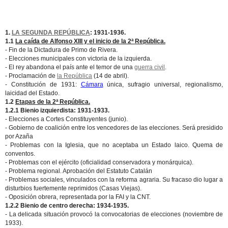
1.
LA SEGUNDA REPÚBLICA
: 1931-1936.
1.1
La caída de Alfonso XIII y el inicio de la 2ª República.
- Fin de la Dictadura de Primo de Rivera.
- Elecciones municipales con victoria de la izquierda.
- El rey abandona el país ante el temor de una
guerra civil
.
- Proclamación de
la República
(14 de abril).
- Constitución de 1931:
Cámara
única, sufragio universal, regionalismo,
laicidad del Estado.
1.2
Etapas de la 2ª República.
1.2.1 Bienio izquierdista: 1931-1933.
- Elecciones a Cortes Constituyentes (junio).
- Gobierno de coalición entre los vencedores de las elecciones. Será presidido
por Azaña
- Problemas con la Iglesia, que no aceptaba un Estado laico. Quema de
conventos.
- Problemas con el ejército (oficialidad conservadora y monárquica).
- Problema regional. Aprobación del Estatuto Catalán
- Problemas sociales, vinculados con la reforma agraria. Su fracaso dio lugar a
disturbios fuertemente reprimidos (Casas Viejas).
- Oposición obrera, representada por la FAI y la CNT.
1.2.2 Bienio de centro derecha: 1934-1935.
- La delicada situación provocó la convocatorias de elecciones (noviembre de
1933).