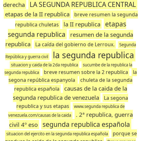
LA SEGUNDA REPUBLICA CENTRAL
derecha
etapas de la II republica
breve resumen la segunda
etapas
la II republica
republica chuletas
segunda republica
resumen de la segunda
republica
La caída del gobierno de Lerroux.
Segunda
la segunda republica
República y guerra civil
situacion y caida de la 2da republica
sucumbe de la republica la
breve resumen sobre la 2 republica
la
segunda republica
segona república espanyola
chuleta de la segunda
causas de la caida de la
republica española
segunda republica de venezuela
La segona
republica y sus etapas
www.segunda republica de
. 2ª republica, guerra
venezuela.com/causas de la caida
segunda republica española
civil 4º eso
porque se
situacion del ejercito en la segunda republica española