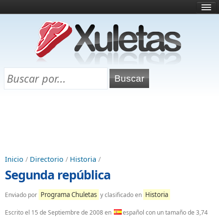
Inicio
¿Qué es esto?
Directorio
Selectividad
Chuletas para exámenes
Programa Chuletas
Inicio
/
Directorio
/
Historia
/
Segunda república
Programa Chuletas
Historia
Enviado por
y clasificado en
Escrito el
15 de Septiembre de 2008
en
español con un tamaño de 3,74