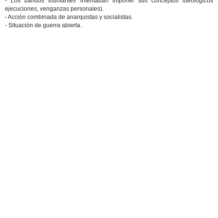
- Los bandos triunfantes intentaban imponer sus conceptos ideológicos
ejecuciones, venganzas personales).
- Acción combinada de anarquistas y socialistas.
- Situación de guerra abierta.