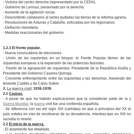
- Victoria del centro derecha (representado por la CEDA).
- Gobierno de Lerroux, presionado por la derecha.
- Aumento de la agitación social.
- Descontento campesino al serles quitadas las tierras de la reforma agraria.
- Revoluciones de Asturias y Cataluña, sofocadas por los legionarios.
- Deflación monetaria.
- Medidas reaccionarias del gobierno.
1.2.3 El frente popular.
- Nueva convocatoria de elecciones.
- Unión de las izquierdas en un bloque: el Frente Popular (temor de las
izquierdas europeas a la expansión de las potencias fascistas.
- Triunfo de la agrupación de izquierdas. Presidente de la República Azaña y
Presidente del Gobierno Casares Quiroga.
- Creciente enfrentamiento entre las izquierdas y las derechas. Asesinato del
teniente Castillo y de Calvo Sotelo.
2.
La guerra civil
: 1936-1939.
2.1
Causas.
- A pesar de que ha habido explicaciones que la consideran parte de la
II
Guerra Mundial
, la
guerra
civil fue una contienda española.
- Se diferencia con las del siglo XIX (carlistas) en que a principios del XX el
país estaba en vías de recobrarse de su decadencia, mientras que en XIX no
sucedía lo mismo.
2.2
El inicio de la guerra.
- El alzamiento fue detallado.