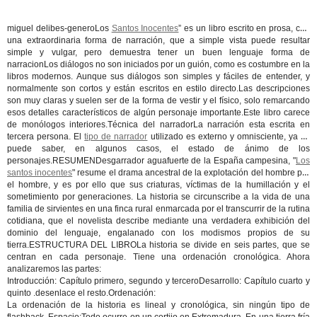
miguel delibes-generoLos
Santos Inocentes
” es un libro escrito en prosa, con
una extraordinaria forma de narración, que a simple vista puede resultar
simple y vulgar, pero demuestra tener un buen lenguaje forma de
narracionLos diálogos no son iniciados por un guión, como es costumbre en la
libros modernos. Aunque sus diálogos son simples y fáciles de entender, y
normalmente son cortos y están escritos en estilo directo.Las descripciones
son muy claras y suelen ser de la forma de vestir y el físico, solo remarcando
esos detalles característicos de algún personaje importante.Este libro carece
de monólogos interiores.Técnica del narradorLa narración esta escrita en
tercera persona. El
tipo de narrador
utilizado es externo y omnisciente, ya se
puede saber, en algunos casos, el estado de ánimo de los
personajes.RESUMENDesgarrador aguafuerte de la España campesina, "
Los
santos inocentes
" resume el drama ancestral de la explotación del hombre por
el hombre, y es por ello que sus criaturas, víctimas de la humillación y el
sometimiento por generaciones. La historia se circunscribe a la vida de una
familia de sirvientes en una finca rural enmarcada por el transcurrir de la rutina
cotidiana, que el novelista describe mediante una verdadera exhibición del
dominio del lenguaje, engalanado con los modismos propios de su
tierra.ESTRUCTURA DEL LIBROLa historia se divide en seis partes, que se
centran en cada personaje. Tiene una ordenación cronológica. Ahora
analizaremos las partes:
Introducción: Capítulo primero, segundo y terceroDesarrollo: Capítulo cuarto y
quinto .desenlace el resto.Ordenación:
La ordenación de la historia es lineal y cronológica, sin ningún tipo de