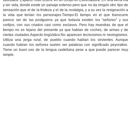
flashback. Espacio:Todo ocurre en un cortijo en Extremadura. En una tierra fría
y sin vida, donde existe un paisaje extenso pero que no da ningún otro tipo de
sensación que el de la tristeza y el de la nostalgia, y a su vez la resignación a
la vida que tenían los personajes.Tiempo:El tiempo en el que transcurre
parece ser de las postguerra ya que todavía existen los “señores” y sus
cortijos, con sus criados casi como esclavos. Pero hay muestras de que el
tiempo no es lejano del presente ya que hablan de coches, de armas y de
ciertas ciudades.Aspecto lingüístico:No aparecen tecnicismos ni neologismos.
Utiliza una jerga rural, de pueblo cuando hablan los sirvientes. Aunque
cuando hablan los señores suelen ser palabras con significado peyorativo.
Tiene un buen uso de la lengua castellana pese a que puede parecer muy
simple.