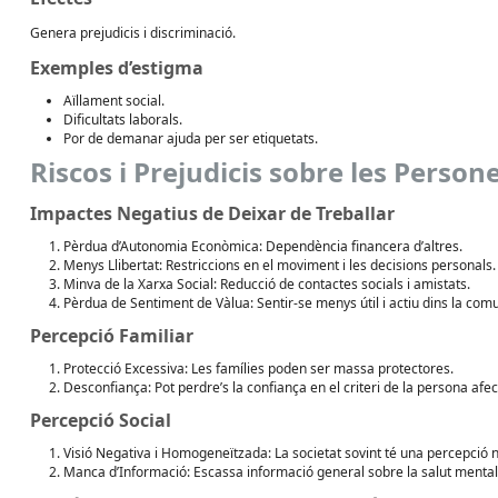
Genera prejudicis i discriminació.
Exemples d’estigma
Aïllament social.
Dificultats laborals.
Por de demanar ajuda per ser etiquetats.
Riscos i Prejudicis sobre les Perso
Impactes Negatius de Deixar de Treballar
Pèrdua d’Autonomia Econòmica: Dependència financera d’altres.
Menys Llibertat: Restriccions en el moviment i les decisions personals.
Minva de la Xarxa Social: Reducció de contactes socials i amistats.
Pèrdua de Sentiment de Vàlua: Sentir-se menys útil i actiu dins la comu
Percepció Familiar
Protecció Excessiva: Les famílies poden ser massa protectores.
Desconfiança: Pot perdre’s la confiança en el criteri de la persona afe
Percepció Social
Visió Negativa i Homogeneïtzada: La societat sovint té una percepció 
Manca d’Informació: Escassa informació general sobre la salut mental 