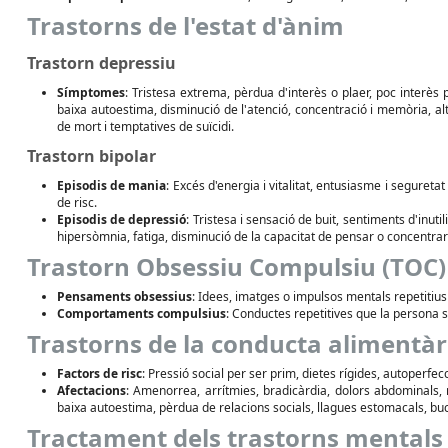
Trastorns de l'estat d'ànim
Trastorn depressiu
Símptomes
: Tristesa extrema, pèrdua d'interès o plaer, poc interès 
baixa autoestima, disminució de l'atenció, concentració i memòria, alt
de mort i temptatives de suïcidi.
Trastorn bipolar
Episodis de mania
: Excés d'energia i vitalitat, entusiasme i seguret
de risc.
Episodis de depressió
: Tristesa i sensació de buit, sentiments d'inutil
hipersòmnia, fatiga, disminució de la capacitat de pensar o concentrar
Trastorn Obsessiu Compulsiu (TOC)
Pensaments obsessius
: Idees, imatges o impulsos mentals repetitius
Comportaments compulsius
: Conductes repetitives que la persona 
Trastorns de la conducta alimentàr
Factors de risc
: Pressió social per ser prim, dietes rígides, autoperfec
Afectacions
: Amenorrea, arrítmies, bradicàrdia, dolors abdominals, r
baixa autoestima, pèrdua de relacions socials, llagues estomacals, buca
Tractament dels trastorns mentals