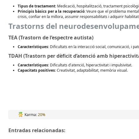
Tipus de tractament
: Medicació, hospitalització, tractament psicològi
Principis bàsics per a la recuperació
: Veure que el problema mental 
crisis, confiar en la millora, assumir responsabilitats i adquirir habilita
Trastorns del neurodesenvolupam
TEA (Trastorn de l’espectre autista)
Característiques
: Dificultats en la interacció social, comunicació, i 
TDAH (Trastorn per dèficit d’atenció amb hiperactivit
Característiques
: Dificultats d'atenció, hiperactivitat i impulsivitat.
Capacitats positives
: Creativitat, adaptabilitat, memòria visual.
Karma:
20%
Entradas relacionadas: