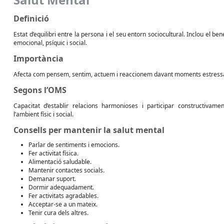
Definició
Estat d’equilibri entre la persona i el seu entorn sociocultural. Inclou el ben
emocional, psíquic i social.
Importància
Afecta com pensem, sentim, actuem i reaccionem davant moments estress
Segons l’OMS
Capacitat d’establir relacions harmonioses i participar constructivame
l’ambient físic i social.
Consells per mantenir la salut mental
Parlar de sentiments i emocions.
Fer activitat física.
Alimentació saludable.
Mantenir contactes socials.
Demanar suport.
Dormir adequadament.
Fer activitats agradables.
Acceptar-se a un mateix.
Tenir cura dels altres.