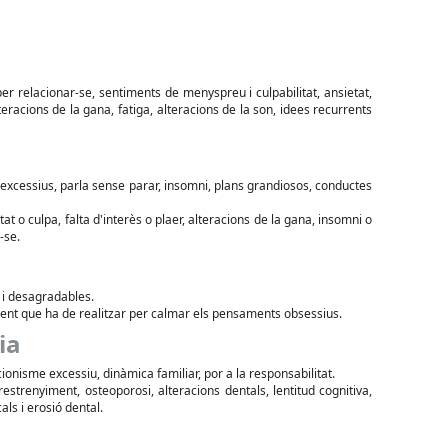
per relacionar-se, sentiments de menyspreu i culpabilitat, ansietat,
eracions de la gana, fatiga, alteracions de la son, idees recurrents
at excessius, parla sense parar, insomni, plans grandiosos, conductes
itat o culpa, falta d'interès o plaer, alteracions de la gana, insomni o
-se.
 i desagradables.
sent que ha de realitzar per calmar els pensaments obsessius.
ia
cionisme excessiu, dinàmica familiar, por a la responsabilitat.
estrenyiment, osteoporosi, alteracions dentals, lentitud cognitiva,
ls i erosió dental.