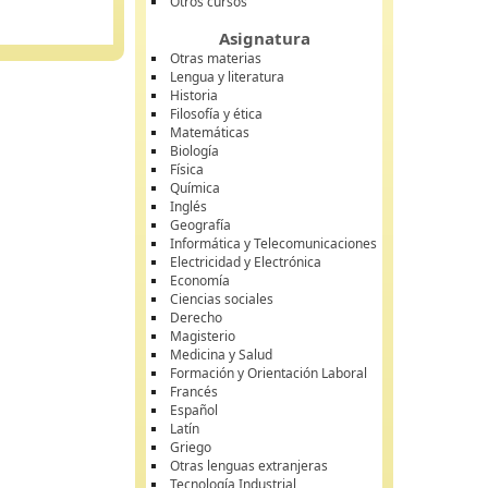
Otros cursos
Asignatura
Otras materias
Lengua y literatura
Historia
Filosofía y ética
Matemáticas
Biología
Física
Química
Inglés
Geografía
Informática y Telecomunicaciones
Electricidad y Electrónica
Economía
Ciencias sociales
Derecho
Magisterio
Medicina y Salud
Formación y Orientación Laboral
Francés
Español
Latín
Griego
Otras lenguas extranjeras
Tecnología Industrial