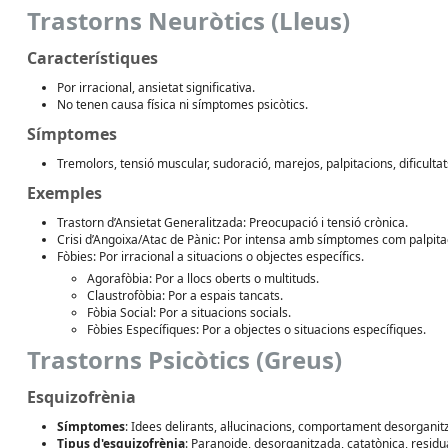
Trastorns Neuròtics (Lleus)
Característiques
Por irracional, ansietat significativa.
No tenen causa física ni símptomes psicòtics.
Símptomes
Tremolors, tensió muscular, sudoració, marejos, palpitacions, dificultat
Exemples
Trastorn d’Ansietat Generalitzada: Preocupació i tensió crònica.
Crisi d’Angoixa/Atac de Pànic: Por intensa amb símptomes com palpitac
Fòbies: Por irracional a situacions o objectes específics.
Agorafòbia: Por a llocs oberts o multituds.
Claustrofòbia: Por a espais tancats.
Fòbia Social: Por a situacions socials.
Fòbies Específiques: Por a objectes o situacions específiques.
Trastorns Psicòtics (Greus)
Esquizofrènia
Símptomes
: Idees delirants, al·lucinacions, comportament desorgani
Tipus d'esquizofrènia
: Paranoide, desorganitzada, catatònica, residu