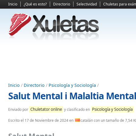
Inicio
¿Qué es esto?
Directorio
Selectividad
Chuletas para exá
Inicio
/
Directorio
/
Psicología y Sociología
/
Salut Mental i Malaltia Menta
Chuletator online
Psicología y Sociología
Enviado por
y clasificado en
Escrito el
17 de Noviembre de 2024
en
catalán con un tamaño de 7,54 
Salut Mental