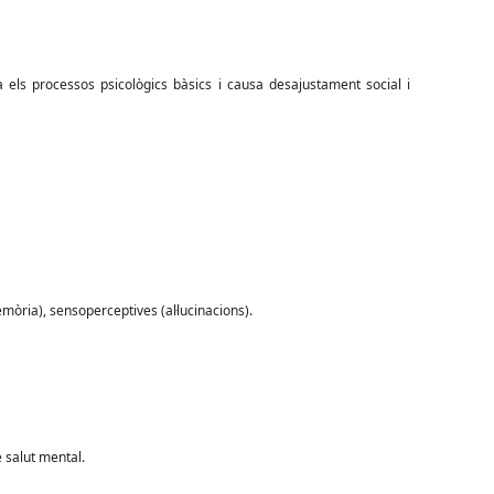
a els processos psicològics bàsics i causa desajustament social i
mòria), sensoperceptives (al·lucinacions).
 salut mental.