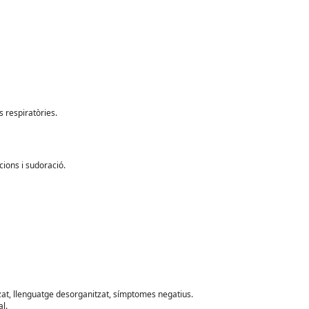
s respiratòries.
ions i sudoració.
tzat, llenguatge desorganitzat, símptomes negatius.
al.