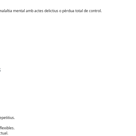
alaltia mental amb actes delictius o pèrdua total de control.
s
petitius.
lexibles.
tual.