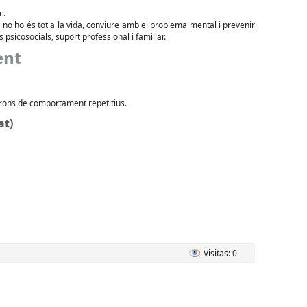
c.
no ho és tot a la vida, conviure amb el problema mental i prevenir
ts psicosocials, suport professional i familiar.
ent
patrons de comportament repetitius.
at)
Visitas: 0