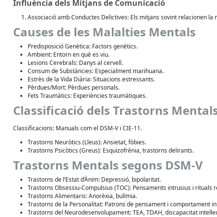
Influència dels Mitjans de Comunicació
Associació amb Conductes Delictives: Els mitjans sovint relacionen la m
Causes de les Malalties Mentals
Predisposició Genètica: Factors genètics.
Ambient: Entorn en què es viu.
Lesions Cerebrals: Danys al cervell.
Consum de Substàncies: Especialment marihuana.
Estrès de la Vida Diària: Situacions estressants.
Pèrdues/Mort: Pèrdues personals.
Fets Traumàtics: Experiències traumàtiques.
Classificació dels Trastorns Mental
Classificacions: Manuals com el DSM-V i CIE-11.
Trastorns Neuròtics (Lleus): Ansietat, fòbies.
Trastorns Psicòtics (Greus): Esquizofrènia, trastorns delirants.
Trastorns Mentals segons DSM-V
Trastorns de l’Estat d’Ànim: Depressió, bipolaritat.
Trastorns Obsessiu-Compulsius (TOC): Pensaments intrusius i rituals re
Trastorns Alimentaris: Anorèxia, bulímia.
Trastorns de la Personalitat: Patrons de pensament i comportament inf
Trastorns del Neurodesenvolupament: TEA, TDAH, discapacitat intel·lec