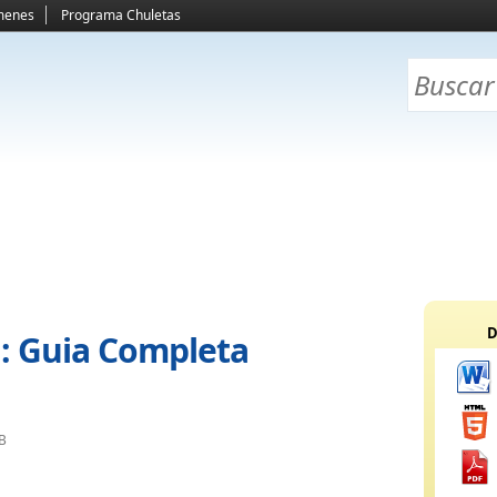
menes
Programa Chuletas
D
l: Guia Completa
KB