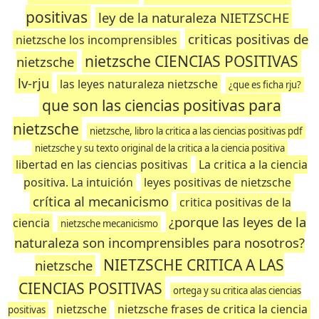
positivas
ley de la naturaleza NIETZSCHE
criticas positivas de
nietzsche los incomprensibles
nietzsche CIENCIAS POSITIVAS
nietzsche
lv-rju
las leyes naturaleza nietzsche
¿que es ficha rju?
que son las ciencias positivas para
nietzsche
nietzsche, libro la critica a las ciencias positivas pdf
nietzsche y su texto original de la critica a la ciencia positiva
libertad en las ciencias positivas
La critica a la ciencia
positiva. La intuición
leyes positivas de nietzsche
crítica al mecanicismo
critica positivas de la
¿porque las leyes de la
ciencia
nietzsche mecanicismo
naturaleza son incomprensibles para nosotros?
NIETZSCHE CRITICA A LAS
nietzsche
CIENCIAS POSITIVAS
ortega y su critica alas ciencias
nietzsche
nietzsche frases de critica la ciencia
positivas