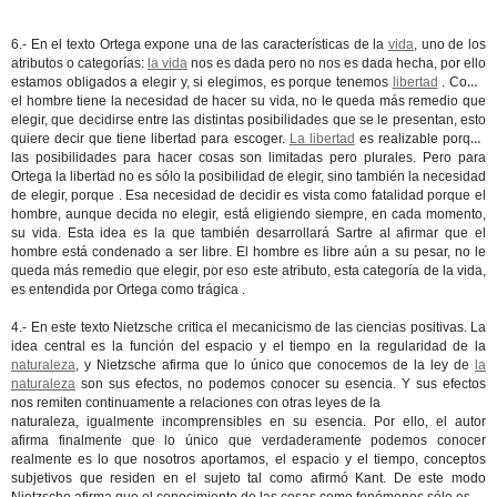
6.- En el texto Ortega expone una de las características de la
vida
, uno de los
atributos o categorías:
la vida
nos es dada pero no nos es dada hecha, por ello
estamos obligados a elegir y, si elegimos, es porque tenemos
libertad
. Como
el hombre tiene la necesidad de hacer su vida, no le queda más remedio que
elegir, que decidirse entre las distintas posibilidades que se le presentan, esto
quiere decir que tiene libertad para escoger.
La libertad
es realizable porque
las posibilidades para hacer cosas son limitadas pero plurales. Pero para
Ortega la libertad no es sólo la posibilidad de elegir, sino también la necesidad
de elegir, porque . Esa necesidad de decidir es vista como fatalidad porque el
hombre, aunque decida no elegir, está eligiendo siempre, en cada momento,
su vida. Esta idea es la que también desarrollará Sartre al afirmar que el
hombre está condenado a ser libre. El hombre es libre aún a su pesar, no le
queda más remedio que elegir, por eso este atributo, esta categoría de la vida,
es entendida por Ortega como trágica .
4.- En este texto Nietzsche critica el mecanicismo de las ciencias positivas. La
idea central es la función del espacio y el tiempo en la regularidad de la
naturaleza
, y Nietzsche afirma que lo único que conocemos de la ley de
la
naturaleza
son sus efectos, no podemos conocer su esencia. Y sus efectos
nos remiten continuamente a relaciones con otras leyes de la
naturaleza, igualmente incomprensibles en su esencia. Por ello, el autor
afirma finalmente que lo único que verdaderamente podemos conocer
realmente es lo que nosotros aportamos, el espacio y el tiempo, conceptos
subjetivos que residen en el sujeto tal como afirmó Kant. De este modo