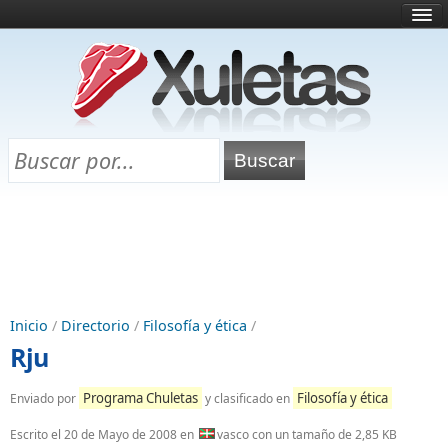
Inicio
¿Qué es esto?
Directorio
Selectividad
Chuletas para exámenes
Programa Chuletas
Inicio
/
Directorio
/
Filosofía y ética
/
Rju
Programa Chuletas
Filosofía y ética
Enviado por
y clasificado en
Escrito el
20 de Mayo de 2008
en
vasco con un tamaño de 2,85 KB