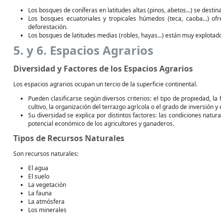
Los bosques de coníferas en latitudes altas (pinos, abetos...) se desti
Los bosques ecuatoriales y tropicales húmedos (teca, caoba...) of
deforestación.
Los bosques de latitudes medias (robles, hayas...) están muy explotado
5. y 6. Espacios Agrarios
Diversidad y Factores de los Espacios Agrarios
Los espacios agrarios ocupan un tercio de la superficie continental.
Pueden clasificarse según diversos criterios: el tipo de propiedad, l
cultivo, la organización del terrazgo agrícola o el grado de inversión y 
Su diversidad se explica por distintos factores: las condiciones natural
potencial económico de los agricultores y ganaderos.
Tipos de Recursos Naturales
Son recursos naturales:
El agua
El suelo
La vegetación
La fauna
La atmósfera
Los minerales