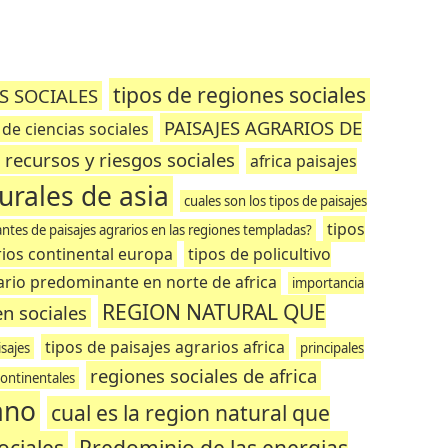
tipos de regiones sociales
ES SOCIALES
PAISAJES AGRARIOS DE
 de ciencias sociales
 recursos y riesgos sociales
africa paisajes
urales de asia
cuales son los tipos de paisajes
tipos
antes de paisajes agrarios en las regiones templadas?
ios continental europa
tipos de policultivo
ario predominante en norte de africa
importancia
REGION NATURAL QUE
en sociales
tipos de paisajes agrarios africa
isajes
principales
regiones sociales de africa
continentales
ano
cual es la region natural que
ociales
Predominio de las energias