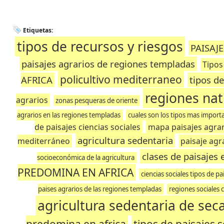
Etiquetas:
tipos de recursos y riesgos
PAISAJ
paisajes agrarios de regiones templadas
Tipos
policultivo mediterraneo
AFRICA
tipos de
regiones nat
agrarios
zonas pesqueras de oriente
agrarios en las regiones templadas
cuales son los tipos mas import
de paisajes ciencias sociales
mapa paisajes agrar
agricultura sedentaria
mediterráneo
paisaje agr
clases de paisajes 
socioeconómica de la agricultura
PREDOMINA EN AFRICA
ciencias sociales tipos de pa
paises agrarios de las regiones templadas
regiones sociales 
agricultura sedentaria de sec
predomina en africa
tipos de paisajes s