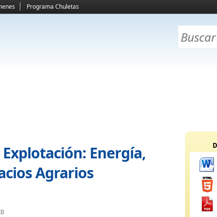
menes
Programa Chuletas
D
 Explotación: Energía,
acios Agrarios
KB