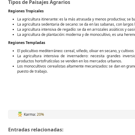
Tipos de Paisajes Agrarios
Regiones Tropicales
La agricultura itinerante: es la más atrasada y menos productiva; se b
La agricultura sedentaria de secano: se da en las sabanas, con largo
La agricultura intensiva de regadío: se da en arrozales asiáticos y oasi
La agricultura de plantación: moderna y de monocultivo, es una herenci
Regiones Templadas
El policultivo mediterráneo: cereal, viñedo, olivar en secano, y cultivos
La agricultura intensiva de invernadero: necesita grandes inversi
productos hortofrutícolas se venden en los mercados urbanos.
Los monocultivos cerealistas altamente mecanizados: se dan en grandes
puesto de trabajo.
Karma:
20%
Entradas relacionadas: