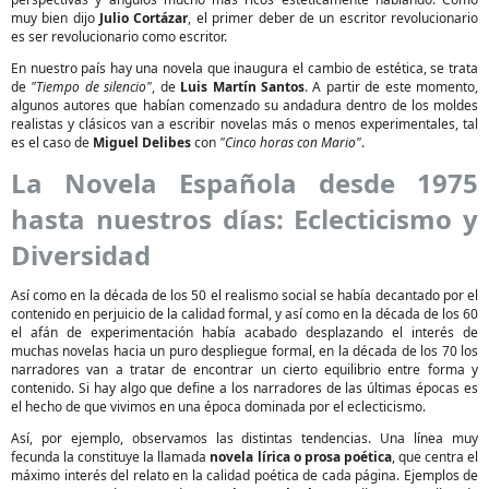
muy bien dijo
Julio Cortázar
, el primer deber de un escritor revolucionario
es ser revolucionario como escritor.
En nuestro país hay una novela que inaugura el cambio de estética, se trata
de
"Tiempo de silencio"
, de
Luis Martín Santos
. A partir de este momento,
algunos autores que habían comenzado su andadura dentro de los moldes
realistas y clásicos van a escribir novelas más o menos experimentales, tal
es el caso de
Miguel Delibes
con
"Cinco horas con Mario"
.
La Novela Española desde 1975
hasta nuestros días: Eclecticismo y
Diversidad
Así como en la década de los 50 el realismo social se había decantado por el
contenido en perjuicio de la calidad formal, y así como en la década de los 60
el afán de experimentación había acabado desplazando el interés de
muchas novelas hacia un puro despliegue formal, en la década de los 70 los
narradores van a tratar de encontrar un cierto equilibrio entre forma y
contenido. Si hay algo que define a los narradores de las últimas épocas es
el hecho de que vivimos en una época dominada por el eclecticismo.
Así, por ejemplo, observamos las distintas tendencias. Una línea muy
fecunda la constituye la llamada
novela lírica o prosa poética
, que centra el
máximo interés del relato en la calidad poética de cada página. Ejemplos de