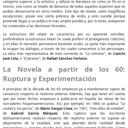
categoría superior a lo artístico, y utilizan la literatura no como un fin en sí
mismo, sino como un medio de denuncia de todos aquellos aspectos que no
podían denunciarse en otros medios. Este tipo de novela, salvo magníficas
excepciones, posee una cierta pobreza de estilo, y esto sucede porque
pretende llegar a un público lo más amplio posible y, por lo tanto, anteponen
los contenidos a las destrezas formales.
La estructura del relato se caracteriza por su aparente sencillez,
prefiriéndose la estructura lineal. Se suele preferir el protagonista colectivo,
y en ellas el narrador permanece bastante oculto. La parte más importante
la ocupan los diálogos, a través de los cuales conocemos a los personajes.
La obra más representativa de esta corriente es
"La colmena"
, de
Camilo
José Cela
, o
"El Jarama"
, de
Rafael Sánchez Ferlosio
.
La Novela a partir de los 60:
Ruptura y Experimentación
A principios de la década de los 60 empiezan ya a manifestarse signos de
cansancio respecto al realismo anterior. Además, hay que tener en cuenta
que por estas fechas empiezan a publicarse en España las obras de los
narradores hispanoamericanos. Así, por ejemplo, en 1966 se publica
"La
ciudad y los perros"
, de
Mario Vargas Llosa
; en 1967,
"Cien años de soledad"
,
de
Gabriel García Márquez
. Esta ruptura que los escritores
latinoamericanos realizan respecto del realismo anterior no supone un
alejamiento de la realidad, sino que abordan dicha realidad desde
perspectivas y ángulos mucho más ricos estéticamente hablando. Como