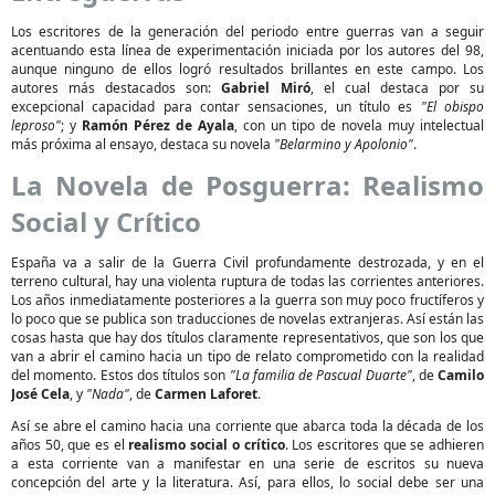
Los escritores de la generación del periodo entre guerras van a seguir
acentuando esta línea de experimentación iniciada por los autores del 98,
aunque ninguno de ellos logró resultados brillantes en este campo. Los
autores más destacados son:
Gabriel Miró
, el cual destaca por su
excepcional capacidad para contar sensaciones, un título es
"El obispo
leproso"
; y
Ramón Pérez de Ayala
, con un tipo de novela muy intelectual
más próxima al ensayo, destaca su novela
"Belarmino y Apolonio"
.
La Novela de Posguerra: Realismo
Social y Crítico
España va a salir de la Guerra Civil profundamente destrozada, y en el
terreno cultural, hay una violenta ruptura de todas las corrientes anteriores.
Los años inmediatamente posteriores a la guerra son muy poco fructíferos y
lo poco que se publica son traducciones de novelas extranjeras. Así están las
cosas hasta que hay dos títulos claramente representativos, que son los que
van a abrir el camino hacia un tipo de relato comprometido con la realidad
del momento. Estos dos títulos son
"La familia de Pascual Duarte"
, de
Camilo
José Cela
, y
"Nada"
, de
Carmen Laforet
.
Así se abre el camino hacia una corriente que abarca toda la década de los
años 50, que es el
realismo social o crítico
. Los escritores que se adhieren
a esta corriente van a manifestar en una serie de escritos su nueva
concepción del arte y la literatura. Así, para ellos, lo social debe ser una