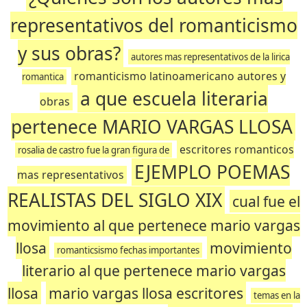
representativos del romanticismo
y sus obras?
autores mas representativos de la lirica
romanticismo latinoamericano autores y
romantica
a que escuela literaria
obras
pertenece MARIO VARGAS LLOSA
escritores romanticos
rosalia de castro fue la gran figura de
EJEMPLO POEMAS
mas representativos
REALISTAS DEL SIGLO XIX
cual fue el
movimiento al que pertenece mario vargas
llosa
movimiento
romanticsismo fechas importantes
literario al que pertenece mario vargas
llosa
mario vargas llosa escritores
temas en la