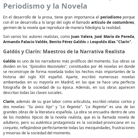
Periodismo y la Novela
En el desarrollo de la prosa, tiene gran importancia el
periodismo
porque
con él se desarrolla a lo largo del siglo el llamado
artículo de costumbres
,
germen de la novela que reproduce de manera fidedigna la realidad.
Son varios los autores realistas, como
Juan Valera
,
José María de Pereda
,
Armando Palacio Valdés
,
Benito Pérez Galdós
o
Leopoldo Alas "Clarín"
.
Galdós y Clarín: Maestros de la Narrativa Realista
Galdós
es uno de los narradores más prolíficos del momento. Sus obras se
dividen en los
"Episodios Nacionales"
, constituidos por 46 novelas en donde
se reconstruye de forma novelada todos los hechos más importantes de la
historia del siglo XIX español. Aparte, escribió numerosas novelas
ambientadas en su mayoría en Madrid, en las que se hace una perfecta
fotografía de la sociedad de su época. Además, en sus obras aparecen
descritas todas las clases sociales.
Clarín
, además de su gran labor como articulista, escribió relatos cortos y
dos novelas:
"Su único hijo"
y
"La Regenta"
.
"La Regenta"
es una de las
grandes obras de la literatura española. La obra se encuadra dentro de uno
de los modelos típicos de la novela realista, que es la llamada novela de
adulterio, pero su auténtica protagonista es la sociedad provinciana en su
conjunto, reflejándose perfectamente todas las mezquindades, frustraciones
y miserias de la sociedad del momento.