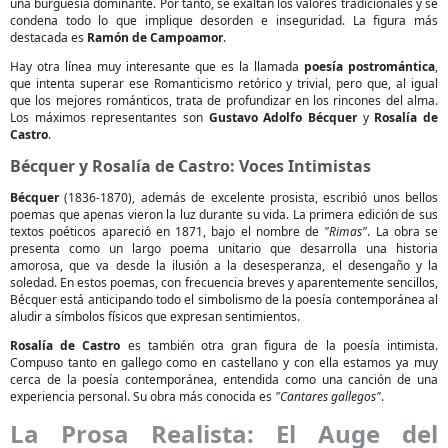
una burguesía dominante. Por tanto, se exaltan los valores tradicionales y se
condena todo lo que implique desorden e inseguridad. La figura más
destacada es
Ramón de Campoamor
.
Hay otra línea muy interesante que es la llamada
poesía postromántica
,
que intenta superar ese Romanticismo retórico y trivial, pero que, al igual
que los mejores románticos, trata de profundizar en los rincones del alma.
Los máximos representantes son
Gustavo Adolfo Bécquer
y
Rosalía de
Castro
.
Bécquer y Rosalía de Castro: Voces Intimistas
Bécquer
(1836-1870), además de excelente prosista, escribió unos bellos
poemas que apenas vieron la luz durante su vida. La primera edición de sus
textos poéticos apareció en 1871, bajo el nombre de
"Rimas"
. La obra se
presenta como un largo poema unitario que desarrolla una historia
amorosa, que va desde la ilusión a la desesperanza, el desengaño y la
soledad. En estos poemas, con frecuencia breves y aparentemente sencillos,
Bécquer está anticipando todo el simbolismo de la poesía contemporánea al
aludir a símbolos físicos que expresan sentimientos.
Rosalía de Castro
es también otra gran figura de la poesía intimista.
Compuso tanto en gallego como en castellano y con ella estamos ya muy
cerca de la poesía contemporánea, entendida como una canción de una
experiencia personal. Su obra más conocida es
"Cantares gallegos"
.
La Prosa Realista: El Auge del