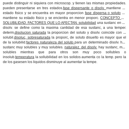
puede distinguir ni siquiera con microscop. y tienen las mismas propiedades.
pueden presentarse en tres estados.
fase dispersante o disolv.
mantiene su
estado fisico y se encuentra en mayor proporcion
fase dispersa o soluto
no
mantiene su estado fisico y se encientra en menor proporc.
CONCEPTO DE
SOLUBILIDAD. FACTORES QUE LO AFECTAN. solubilidad
una sustanc en un
disolv. se define como la maxima cantidad de esa sustanc, a una temper.
determ,
disolucion saturada
la proporcion del soluto y disolv. coincide con la
solubil.
disoluc, sobresaturada
la proporc, de soluto disuelto es mayor que el
de la solubilid.
factores naturaleza del soluto
para un determinado disolv. hay
sustanc muy solubles y muy solubles.
naturalez. del disolv.
hay sustanc, muy
solubles mientras que para otros son muy poco sollubles o
insolub.
temperatura
la sollubilidad en los solidos aumenta co la temp. pero la
de los gasesen los liquidos disminuye al aumentar la tempe.