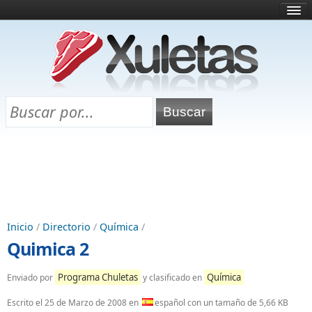
Inicio
¿Qué es esto?
Directorio
Selectividad
Chuletas para exámenes
Programa Chuletas
Inicio
/
Directorio
/
Química
/
Quimica 2
Programa Chuletas
Química
Enviado por
y clasificado en
Escrito el
25 de Marzo de 2008
en
español con un tamaño de 5,66 KB