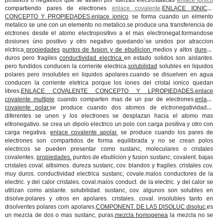
positivos o negativos que se atraen por fuerzas electrostaticas
enlace ionico
compartiendo pares de electrones
enlace covalente
.
ENLACE IONICO.
CONCEPTO Y PROPIEDADES.enlace ionico
se forma cuando un elmento
metalico se une con un elemento no metalico.se produce una transferencia de
elctrones desde el atomo electropositivo a el mas electronegat.formandose
dosiones úno positivo y otro negativo quedando´se unidos por atraccion
elctrica
propiedades
puntos de fusion y de ebullicion
medios y altos
dureza
duros pero fragiles
conductividad electrica
en estado solidos son aislantes
pero fundidos conducen la corriente electrica.
solubilidad
solubles en liquidos
polares pero insolubles en liquidos apolares.cuando se disuelven en agua
conducen la corriente eletrica porque los iones del cristal ionico quedan
libres.
ENLACE COVALENTE CONCEPTO Y LPROPIEDADES.enlace
covalente multiple
cuando comparten mas de un par de electrones.
enlace
covalente polar.
se produce cuando dos atomos de elctronegatividades
diferentes se unen y los electrones se desplazan hacia el atomo mas
eltronegativo. se crea un dipolo electrico un polo con carga positiva y otro con
carga negativa.
enlace covalente apolar.
se produce cuando los pares de
electrones son compartidos de forma equilibrada y no se crean polos
electricos se pueden presentar como sustanc, moleculares o cristales
covalentes.
propiedades.
puntos de ebullicion y fusion sustanc, covalent. bajas
cristales coval. altisimos. dureza sustanc, cov. blandos y fragiles. cristales cov.
muy duros. conductividad electrica sustanc, covale.malos conductores de la
electric. y del calor cristales. coval.malos conduct. de la electric. y del calor se
utilizan como aislante. solubilidad. sustanc, cov. algunos son solubles en
disolve.polares y otros en apolares. cristales. coval. insolubles tanto en
disolventes polares com apolares.
COMPONENT. DE LAS DISOLUC,disoluc,
es
un mezcla de dos o mas sustanc, puras.
mezcla homogenea
la mezcla no se