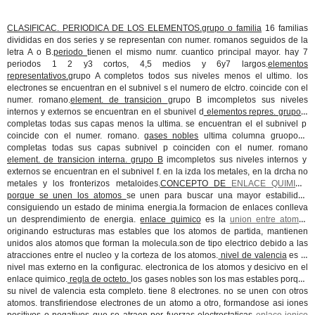
CLASIFICAC. PERIODICA DE LOS ELEMENTOS.grupo o familia
16 familias
divididas en dos series y se representan con numer. romanos seguidos de la
letra A o B.
periodo
tienen el mismo numr. cuantico principal mayor. hay 7
periodos 1 2 y3 cortos, 4,5 medios y 6y7 largos.
elementos
representativos.
grupo A completos todos sus niveles menos el ultimo. los
electrones se encuentran en el subnivel s el numero de elctro. coincide con el
numer. romano.
element. de transicion
grupo B imcompletos sus niveles
internos y externos se encuentran en el sbunivel d
elementos repres. grupo A
completas todas sus capas menos la ultima. se encuentran el el subnivel p
coincide con el numer. romano.
gases nobles
ultima columna gruopo A
completas todas sus capas subnivel p coinciden con el numer. romano
element. de transicion interna. grupo B
imcompletos sus niveles internos y
externos se encuentran en el subnivel f. en la izda los metales, en la drcha no
metales y los fronterizos metaloides.
CONCEPTO DE
ENLACE QUIMICO
porque se unen los atomos
se unen para buscar una mayor estabilidad
consiguiendo un estado de minima energia.la formacion de enlaces conlleva
un desprendimiento de energia.
enlace quimico
es la
union entre atomos
originando estructuras mas estables que los atomos de partida, mantienen
unidos alos atomos que forman la molecula.son de tipo electrico debido a las
atracciones entre el nucleo y la corteza de los atomos.
nivel de valencia
es el
nivel mas externo en la configurac. electronica de los atomos y desicivo en el
enlace quimico.
regla de octeto.
los gases nobles son los mas estables porque
su nivel de valencia esta completo. tiene 8 electrones. no se unen con otros
atomos. transfiriendose electrones de un atomo a otro, formandose asi iones