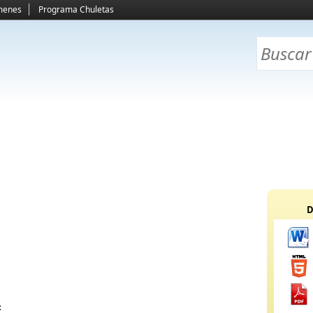
menes
Programa Chuletas
D
: