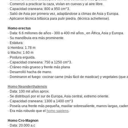
· Comenzó a practicar la caza, vivían en cuevas y al aire libre.
· Capacidad craneana: 800 a 950 cm^3.
· Salió de Asia por primera vez, adaptándose a climas de Asia y Europa.
· Aplicaron técnica bifásica para pulir piedra. (técnica achellense).
Homo erectus
· Data: 6.6 millones de años - 300 a 400 mil años., en África, Asia y Europa.
· Su mandíbula era más prominente.
· Estatura:
ü Hembra: 1.78 m
ü Macho: 1.60 m
· Postura erguida.
· Capacidad craneana: 750 a 1250 cm^3.
· Cráneo más grueso y frente más plana
· Desarrolló hacha de mano.
· Dominaron el fuego: cocinar carne (más fácil de masticar) y vegetales (que 
Homo Neanderthalensis
· Data: 100 mil años aprox.
· Se distribuyó por el sur de Europa, Asia central, extremo oriente.
· Capacidad craneana: 1300 a 1400 cm^3
· Poseía una frente más pequeña, maxilar sobresaliente, manos largas, cader
· Era más robusto que el
homo sapiens
.
Homo Cro-Magnon
· Data: 20.000 a.c