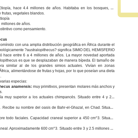
tiopía, hace 4.4 millones de años. Habitaba en los bosques, se
 frutas, vegetales blandos.
tiopía
5 millones de años.
instintivo como pensamiento.
ecus
omínido con una amplia distribución geográfica en África durante el
imológicamente ?australopithecus? significa SIMIO DEL HEMISFERIO
ó hace entre 6 a 4 millones de años. La mayor novedad aportada
ralopithecus es que se desplazaban de manera bípeda. El tamaño de
ra similar al de los grandes simios actuales. Vivían en zonas
 África, alimentándose de frutas y hojas, por lo que poseían una dieta
.
varias especias:
thecus anamensis:
muy primitivos, presentan molares más anchos y
s.
ía muy superior a los actuales chimpancés. Situado entre 4 y 2.5
al. Recibe su nombre del oasis de Bahr-el-Ghazal, en Chad. Situado
obre todo faciales. Capacidad craneal superior a 450 cm^3. Situado
neal. Aproximadamente 600 cm^3. Situado entre 3 y 2.5 millones de