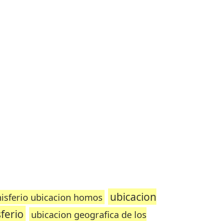
ubicacion
nisferio ubicacion homos
sferio
ubicacion geografica de los