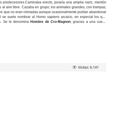
 sus predecesores.Caminaba erecto, poseía una amplia nariz, mentón
al aire libre. Cazaba en grupo; los animales grandes, con trampas;
e cree que no eran nómadas aunque ocasionalmente podían abandonar
al se suele nombrar al
Homo sapiens
arcaico, en especial los que
es. Se le denomina
Hombre de Cro-Magnon
, gracias a una cueva
Visitas: 6.141