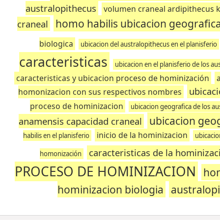
australopithecus
volumen craneal ardipithecus 
homo habilis ubicacion geografic
craneal
biologica
ubicacion del australopithecus en el planisferio
caracteristicas
ubicacion en el planisferio de los au
caracteristicas y ubicacion proceso de hominización
ubicaci
homonizacion con sus respectivos nombres
proceso de hominizacion
ubicacion geografica de los aus
ubicacion geog
anamensis capacidad craneal
inicio de la hominizacion
habilis en el planisferio
ubicacio
caracteristicas de la hominizac
homonización
PROCESO DE HOMINIZACION
hom
hominizacion biologia
australop