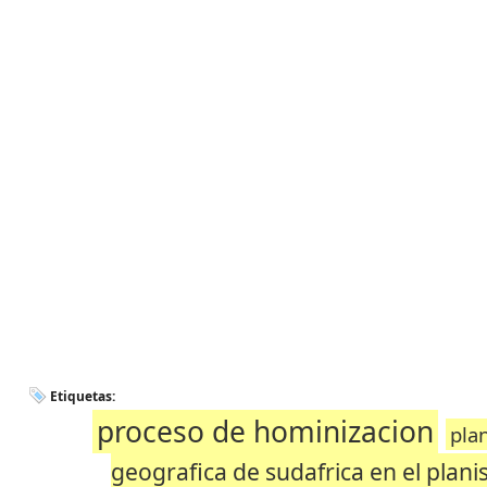
Etiquetas:
proceso de hominizacion
pla
geografica de sudafrica en el plani