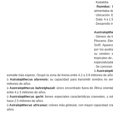
· Kadabba
·
Ramidus:
E
alimentaba de
· Ubicación: E
· Data: 4 a 1.
· Desarrollo 
Australopith
· Género de h
Plioceno. Et
SUR. Apareci
por los aust
su cerebro e
tropicales de
especializada
· Se conocen 
ü
Australopi
esmalte más espeso. Ocupó la zona de Kenia entre 4.2 a 3.9 millones de año
ü
Autralopithecus afarensis:
su capacidad para transmitir sonidos no ser
millones de años.
ü
Australopithecus bahrelghazali:
único encontrado fuera de África orient
entre 4 y 3 millones de años.
ü
Australopithecus garhi:
tienes especiales características craneales, y s
hace 2.5 millones de años.
ü
Astralopithecus africanus:
cráneo más globular, con mayor capacidad cra
años.