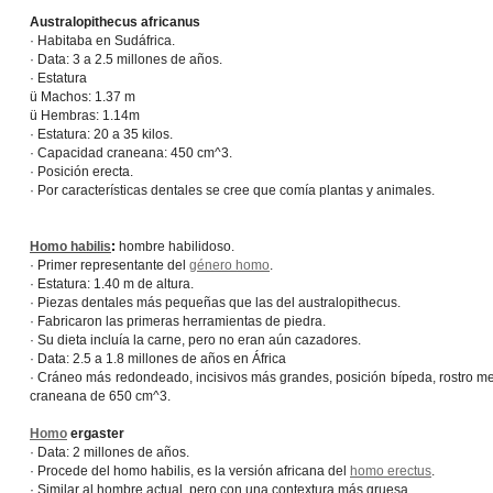
Australopithecus africanus
· Habitaba en Sudáfrica.
· Data: 3 a 2.5 millones de años.
· Estatura
ü Machos: 1.37 m
ü Hembras: 1.14m
· Estatura: 20 a 35 kilos.
· Capacidad craneana: 450 cm^3.
· Posición erecta.
· Por características dentales se cree que comía plantas y animales.
Homo habilis
:
hombre habilidoso.
· Primer representante del
género homo
.
· Estatura: 1.40 m de altura.
· Piezas dentales más pequeñas que las del australopithecus.
· Fabricaron las primeras herramientas de piedra.
· Su dieta incluía la carne, pero no eran aún cazadores.
· Data: 2.5 a 1.8 millones de años en África
· Cráneo más redondeado, incisivos más grandes, posición bípeda, rostro me
craneana de 650 cm^3.
Homo
ergaster
· Data: 2 millones de años.
· Procede del homo habilis, es la versión africana del
homo erectus
.
· Similar al hombre actual, pero con una contextura más gruesa.