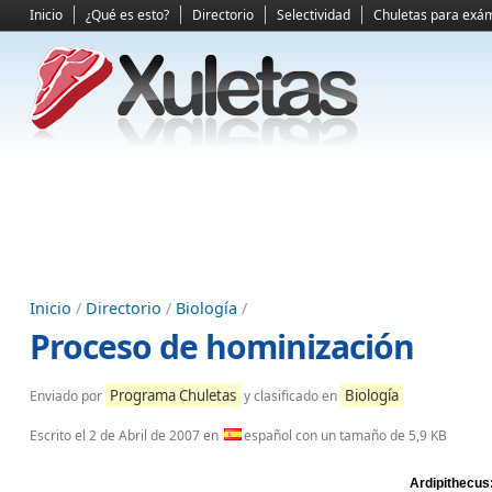
Inicio
¿Qué es esto?
Directorio
Selectividad
Chuletas para exá
Inicio
/
Directorio
/
Biología
/
Proceso de hominización
Programa Chuletas
Biología
Enviado por
y clasificado en
Escrito el
2 de Abril de 2007
en
español con un tamaño de 5,9 KB
Ardipithecus