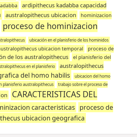
ardipithecus kadabba capacidad
kadabba
a
australopithecus ubicacion
hominizacion
proceso de hominizacion
stralopithecus
ubicación en el planisferio de los hominidos
australopithecus ubicacion temporal
proceso de
ón de los australopithecus
el planisferio del
australopithecus
tralopithecus en el planisferio
rafica del homo habilis
ubicacion del homo
n planisferio australopithecus
trabajo sobre el proceso de
CARACTERISTICAS DEL
ion
inizacion caracteristicas
proceso de
ithecus ubicacion geografica