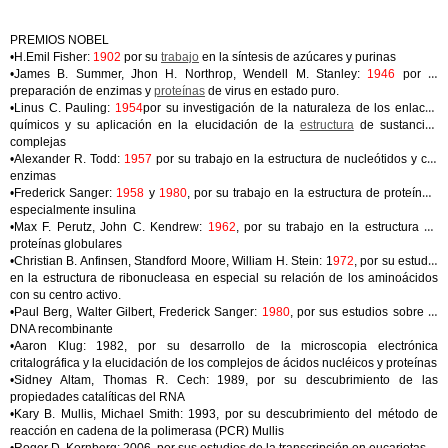
PREMIOS NOBEL
•H.Emil Fisher:
1902
por su
trabajo
en la síntesis de azúcares y purinas
•James B. Summer, Jhon H. Northrop, Wendell M. Stanley:
1946
por la
preparación de enzimas y
proteínas
de virus en estado puro.
•Linus C. Pauling:
1954
por su investigación de la naturaleza de los enlaces
químicos y su aplicación en la elucidación de la
estructura
de sustancias
complejas
•Alexander R. Todd:
1957
por su trabajo en la estructura de nucleótidos y co-
enzimas
•Frederick Sanger:
1958
y
1980
, por su trabajo en la estructura de proteínas,
especialmente insulina
•Max F. Perutz, John C. Kendrew:
1962
, por su trabajo en la estructura de
proteínas globulares
•Christian B. Anfinsen, Standford Moore, William H. Stein: 1
972
, por su estudio
en la estructura de ribonucleasa en especial su relación de los aminoácidos
con su centro activo.
•Paul Berg, Walter Gilbert, Frederick Sanger:
1980
, por sus estudios sobre el
DNA recombinante
•Aaron Klug: 1982, por su desarrollo de la microscopia electrónica
critalográfica y la elucidación de los complejos de ácidos nucléicos y proteínas
•Sidney Altam, Thomas R. Cech: 1989, por su descubrimiento de las
propiedades catalíticas del RNA
•Kary B. Mullis, Michael Smith: 1993, por su descubrimiento del método de
reacción en cadena de la polimerasa (PCR) Mullis