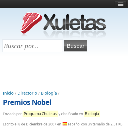
Inicio
¿Qué es esto?
Directorio
Selectividad
Chuletas para exámenes
Programa Chuletas
Inicio
/
Directorio
/
Biología
/
Premios Nobel
Programa Chuletas
Biología
Enviado por
y clasificado en
Escrito el
8 de Diciembre de 2007
en
español con un tamaño de 2,51 KB