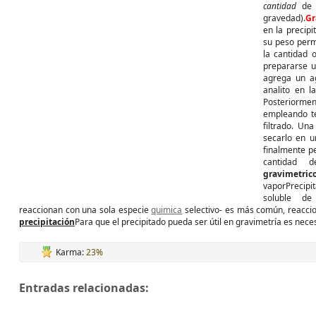
cantidad
d
gravedad).
Gr
en la precip
su peso perm
la cantidad 
prepararse u
agrega un a
analito en l
Posteriormen
empleando té
filtrado. Un
secarlo en u
finalmente pe
cantidad d
gravimetric
vaporPrecipit
soluble de
reaccionan con una sola especie
quimica
selectivo- es más común, reacci
precipitación
Para que el precipitado pueda ser útil en gravimetría es nece
Karma:
23%
Entradas relacionadas: