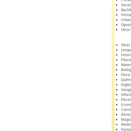
Secun
Bachil
Forma
Unive
Oposi
Otros
Otras
Lengua
Histor
Filoso
Matem
Biolo
Física
Quími
Inglé
Geogr
Infor
Electr
Econ
Cienci
Dere
Magis
Medic
Forma