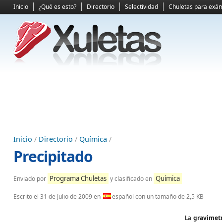
Inicio
¿Qué es esto?
Directorio
Selectividad
Chuletas para exá
Inicio
/
Directorio
/
Química
/
Precipitado
Programa Chuletas
Química
Enviado por
y clasificado en
Escrito el
31 de Julio de 2009
en
español con un tamaño de 2,5 KB
La
gravimet