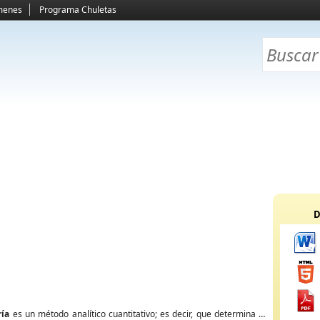
menes
Programa Chuletas
D
ría
es un método analítico cuantitativo; es decir, que determina la