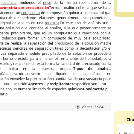
e
sustancia
, midiendo el
peso
de la misma (por acción de la
avimetría por precipitación
Técnica analítica clásica que se basa
itación de un
compuesto
de composición química conocida tal que
ita calcular mediante relaciones, generalmente estequiométricas,
original de analito en una
muestra
.En este tipo de análisis suele
na solución que contiene al analito, a la que posteriormente se
gente precipitante, que es un compuesto que reacciona con el
a solución para formar un compuesto de muy baja solubilidad.
te se realiza la separación del
precipitado
de la solución madre
cnicas sencillas de separación tales como la decantación y/o el
a vez separado el sólido precipitado de la solución se procede a
n horno o estufa para eliminar el remanente de humedad, para
sarlo y relacionar de esta forma la cantidad de precipitado con la
e analito en la muestra original.
Tipos de análisis
os
Volatilización-convertir un líquido o un sólido en
ación-envuelve la precipitación cuantitativa de una sustancia poco
 una solución.
Agentes precipitadores
específico-son raros,
ona con un numero limitado de especies quimicas
Gravimetría por
sario:
Visitas: 3.984
Chu
Prima