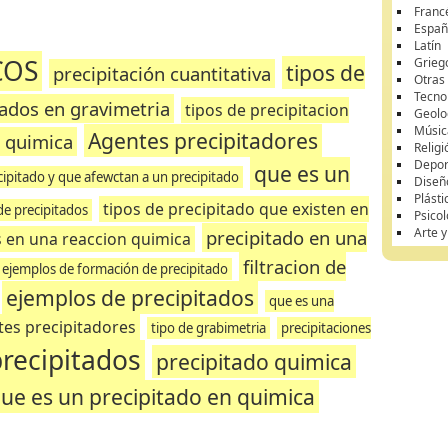
Franc
Españ
Latín
COS
Grieg
tipos de
precipitación cuantitativa
Otras
Tecnol
tados en gravimetria
tipos de precipitacion
Geolo
Músic
Agentes precipitadores
s quimica
Religi
Depor
que es un
cipitado y que afewctan a un precipitado
Diseñ
Plásti
tipos de precipitado que existen en
de precipitados
Psicol
Arte 
precipitado en una
s en una reaccion quimica
filtracion de
 ejemplos de formación de precipitado
ejemplos de precipitados
que es una
tes precipitadores
tipo de grabimetria
precipitaciones
precipitados
precipitado quimica
ue es un precipitado en quimica