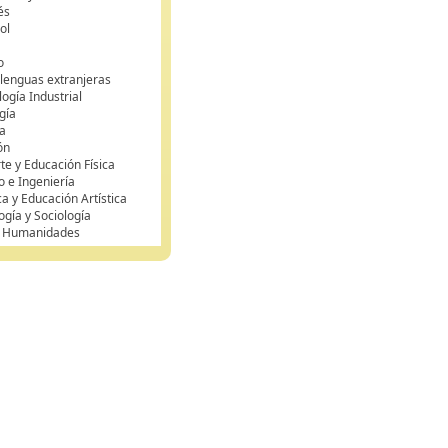
és
ol
o
 lenguas extranjeras
ogía Industrial
gía
a
ón
te y Educación Física
o e Ingeniería
ca y Educación Artística
ogía y Sociología
y Humanidades