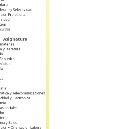
daria
lerato y Selectividad
ción Profesional
rsidad
ción
 cursos
Asignatura
 materias
 y literatura
ia
fía y ética
áticas
gía
ca
s
afía
mática y Telecomunicaciones
icidad y Electrónica
omía
as sociales
cho
terio
ina y Salud
ción y Orientación Laboral