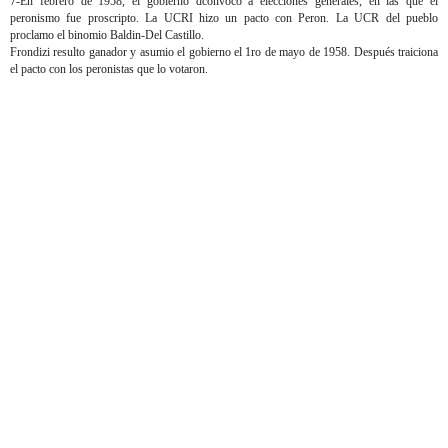
7-En febrero de 1958, el gobierno dconvoco a elecciones generales, en las que el
peronismo fue proscripto. La UCRI hizo un pacto con Peron. La UCR del pueblo
proclamo el binomio Baldin-Del Castillo.
Frondizi resulto ganador y asumio el gobierno el 1ro de mayo de 1958. Después traiciona
el pacto con los peronistas que lo votaron.