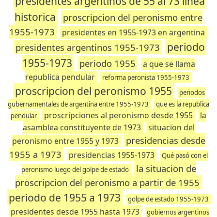
presidentes argentinos de 55 al 73 linea
historica
proscripcion del peronismo entre
1955-1973
presidentes en 1955-1973 en argentina
periodo
presidentes argentinos 1955-1973
1955-1973
periodo 1955
a que se llama
republica pendular
reforma peronista 1955-1973
proscripcion del peronismo 1955
periodos
gubernamentales de argentina entre 1955-1973
que es la republica
proscripciones al peronismo desde 1955
la
pendular
asamblea constituyente de 1973
situacion del
presidencias desde
peronismo entre 1955 y 1973
1955 a 1973
presidencias 1955-1973
Qué pasó con el
la situacion de
peronismo luego del golpe de estado
proscripcion del peronismo a partir de 1955
periodo de 1955 a 1973
golpe de estado 1955-1973
presidentes desde 1955 hasta 1973
gobiernos argentinos