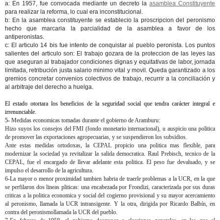
a: En 1957, fue convocada mediante un decreto la
asamblea Constituyente
para realizar la reforma, lo cual era inconstitucional.
b: En la asamblea constituyente se establecio la proscripcion del peronismo
hecho que marcaria la parcialidad de la asamblea a favor de los
antiperonistas.
c: El articulo 14 bis fue intento de conquistar al pueblo peronista. Los puntos
salientes del articulo son: El trabajo gozara de la proteccion de las leyes las
que aseguran al trabajador condiciones dignas y equitativas de labor, jornada
limitada, retribución justa salario minimo vital y movil. Queda garantizado a los
gremios concretar convenios colectivos de trabajo, recurrir a la conciliación y
al arbitraje del derecho a huelga.
El estado otortara los beneficios de la seguridad social que tendra carácter integral e
irrenunciable.
5-
Medidas economicas tomadas durante el gobierno de Aramburu
:
Hizo suyos los consejos del FMI (fondo monetario internacional), u auspicio una politica
de promover las exportaciones agropecuarias, y se suspendieron los subsidios.
Ante estas medidas ortodoxas, la CEPAL propicio una politica mas flexible, para
modernizar la sociedad ya revitalizar la salida democratica. Raul Prebisch, tecnico de la
CEPAL, fue el encargado de llevar adelante esta politica. El peso fue devaluado, y se
impulso el desarrollo de la agricultura.
6-La mayor o menor proximidad tambien habria de traerle problemas a la UCR, en la que
se perfilaron dos lineas pliticas: una encabezada por Frondizi, caracterizada por sus duras
criticas a la politica economica y social del cogierno provisional y su mayor acercamiento
al peronismo, llamada la UCR intransigente. Y la otra, dirigida por Ricardo Balbín, en
contra del peronismollamada la UCR del pueblo.