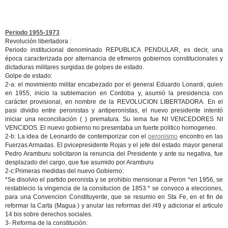
Periodo 1955-1973
Revolución libertadora :
Periodo institucional denominado REPUBLICA PENDULAR, es decir, una
época caracterizada por alternancia de efimeros gobiernos constitucionales y
dictaduras militares surgidas de golpes de estado.
Golpe de estado
:
2-a: el movimiento militar encabezado por el general Eduardo Lonardi, quien
en 1955, inicio la sublemacion en Cordoba y, asumió la presidencia con
carácter provisional, en nombre de la REVOLUCION LIBERTADORA. En el
pasi dividio entre peronistas y antiperonistas, el nuevo presidente intentó
iniciar una reconciliación ( ) prematura. Su lema fue NI VENCEDORES NI
VENCIDOS. El nuevo gobierno no presentaba un fuerte politico homogeneo.
2-b: La idea de Leonardo de contemporizar con el
peronismo
encontro en las
Fuerzas Armadas. El pvicepresidente Rojas y el jefe del estado mayor general
Pedro Aramburu solicitaron la renuncia del Presidente y ante su negativa, fue
desplazado del cargo, que fue asumido por Aramburu
2-c:Primeras medidas del nuevo Gobierno:
*Se disolvio el partido peronista y se prohibio mensionar a Peron *en 1956, se
restablecio la vingencia de la consitucion de 1853 * se convoco a elecciones,
para una Convencion Constituyente, que se resumio en Sta Fe, en el fin de
reformar la Carta (Magua ) y anular las reformas del /49 y adicionar el articulo
14 bis sobre derechos sociales.
3-
Reforma de la constitución
: