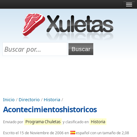
Inicio
¿Qué es esto?
Directorio
Selectividad
Chuletas para exámenes
Programa Chuletas
Inicio
/
Directorio
/
Historia
/
Acontecimientoshistoricos
Programa Chuletas
Historia
Enviado por
y clasificado en
Escrito el
15 de Noviembre de 2006
en
español con un tamaño de 2,08