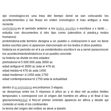
eje cronologico:es una lnea del tiempo dond se van colocando los
acontecimientos y las fexas en orden cronologico d mas antiguo a mas
reciente
prehistoria
:es el periodo anterior a los
textos escritos
o escritura y x tanto se
estudia con documentos d otro tipo como (utensilios d piedra,y restos
humanos)
protohistoria:este termino designa a un pueblo o civilizacionn k aun no tiene
textos escritos pero si aparecen mencionado en los textos d otros pueblos
historia:es el periodo en el k ya existentextos escritos k va a servir paraconocer
los acontecimientoshistoricos d un pueblo concreto
la historia se divide en tres edades:
prehistoria>d 5 000 000 asta 3000 ac
edad antigua>d 3000 ac asta el 476 dc
edad media>d 476 dc asta 1450
edad moderna> d 1450 asta 1750
edad contemporanea>d 1750 asta la actualidad
dentro d
la prehistoria
encontramos 3 etapas:
se desarroya entre los 5 miyones d años ac y el diez mil ac.estos limites
temporales s correspond con el origen del hombre en africa y el final d las
glaciaciones(
edad
d frio).el primer ominido aparecio en africa y desde ayi
conkisto el resto d los continentes
la teoria del origen del ombre se deve a darwin