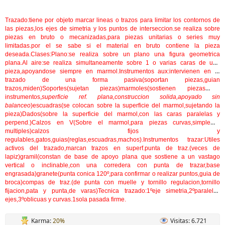
Trazado
:tiene por objeto marcar lineas o trazos para limitar los contornos de
las piezas,los ejes de simetria y los puntos de interseccion.se realiza sobre
piezas en bruto o mecanizadas,para piezas unitarias o series muy
limitadas.por el se sabe si el material en bruto contiene la pieza
deseada.
Clases
:
Plano
:se realiza sobre un plano una figura geometrica
plana.
Al aire
:se realiza simultaneamente sobre 1 o varias caras de una
pieza,apoyandose siempre en marmol.
Instrumentos aux
:intervienen en el
trazado de una forma pasiva(soportan piezas,guian
trazos,miden)
Soportes
(sujetan piezas)
marmoles(
sostienen piezas e
instrumentos,
superficie ref. plana,construccion solida,apoyado sin
balanceo
)
escuadras
(se colocan sobre la superficie del marmol,sujetando la
pieza)
Dados
(sobre la superficie del marmol,con las caras paralelas y
perpend.)
Calzos en V
(Sobre el marmol,para piezas curvas,simple o
multiples)
calzos fijos y
regulables
,
gatos
,
guias
(reglas,escuadras,machos).
Instrumentos trazar
:Utiles
activos del trazado,marcan trazos en superf.
punta de traz.
(veces de
lapiz)
gramil
(constan de base de apoyo plana que sostiene a un vastago
vertical o inclinable,con una corredera con punta de trazar,base
engrasada)
granete
(punta conica 120º,para confirmar o realizar puntos,guia de
broca)
compas de traz.
(de punta con muelle y tornillo regulacion,tornillo
fijacion,pata y punta,de varas)
Tecnica trazado
:1ºeje simetria,2ºparalelas
ejes,3ºoblicuas y curvas.1sola pasada firme.
Karma:
20%
Visitas: 6.721