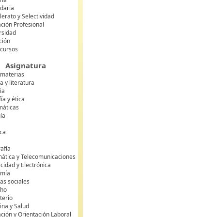
daria
lerato y Selectividad
ción Profesional
rsidad
ción
 cursos
Asignatura
 materias
 y literatura
ia
fía y ética
áticas
gía
ca
s
afía
mática y Telecomunicaciones
icidad y Electrónica
omía
as sociales
cho
terio
ina y Salud
ción y Orientación Laboral