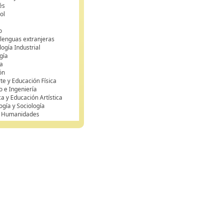
és
ol
o
 lenguas extranjeras
ogía Industrial
gía
a
ón
te y Educación Física
o e Ingeniería
ca y Educación Artística
ogía y Sociología
y Humanidades