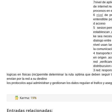
7nivel de apl
de internet re
procesos en e
6
nivel
de pr
entendible po
d acceso
5 sesion:per
establescan ,
ke sea necesa
dialogo entre
nivel usan la
la comunicaci
4 transporte:
en origen .a
red ,verifica
distribucuion
3 red: respon
logicas en fisicas (nic)permite determinar la ruta optima que deben seguir
envian por la red a su destino
los protocolos aqui administran y gestionan los datos regulan el trafico y ase
Karma:
19%
Entradas relacionadas: