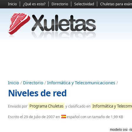
Inicio
¿Qué es esto?
Directorio
Selectividad
Chuletas para exá
Inicio
/
Directorio
/
Informática y Telecomunicaciones
/
Niveles de red
Programa Chuletas
Informática y Telecom
Enviado por
y clasificado en
Escrito el
29 de Julio de 2007
en
español con un tamaño de 1,99 KB
modelo osi -i