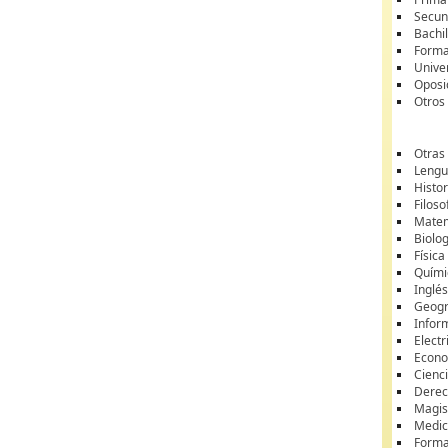
Secun
Bachil
Forma
Unive
Oposi
Otros
Otras
Lengua
Histor
Filoso
Matem
Biolo
Física
Quími
Inglé
Geogr
Infor
Electr
Econ
Cienci
Dere
Magis
Medic
Forma