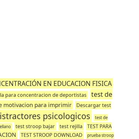
CENTRACIÓN EN EDUCACION FISICA
test de
illa para concentracion de deportistas
de motivacion para imprimir
Descargar test
istractores psicologicos
test de
test stroop bajar
test rejilla
TEST PARA
ellano
ACION
TEST STROOP DOWNLOAD
prueba stroop