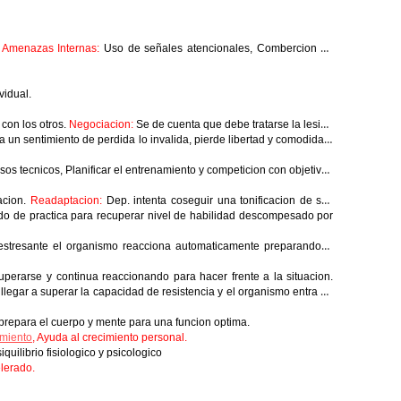
.
Amenazas Internas:
Uso de señales atencionales, Combercion de
vidual.
 con los otros.
Negociacion:
Se de cuenta que debe tratarse la lesion
 un sentimiento de perdida lo invalida, pierde libertad y comodidad.
ursos tecnicos, Planificar el entrenamiento y competicion con objetivos
acion.
Readaptacion:
Dep. intenta coseguir una tonificacion de sus
do de practica para recuperar nivel de habilidad descompesado por
estresante el organismo reacciona automaticamente preparandose
perarse y continua reaccionando para hacer frente a la situacion.
llegar a superar la capacidad de resistencia y el organismo entra en
 prepara el cuerpo y mente para una funcion optima.
imiento
, Ayuda al crecimiento personal.
ilibrio fisiologico y psicologico
lerado.