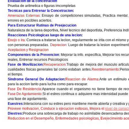
Evaluacion de la concetracion
Prueba de aritmetica o figuras imcompletas
Tecnicas para Entrenar la Concetracion:
Amenazas Externas:
Ensayo de competiciones simuladas, Practica mental
errores en pocibles aciertos.
Para Estructurar Rutinas de Preejecucion
Naturaleza de la tarea deportiva, Nivel tecnico del deportista, Preferencia Indi
Reacciones Psicologicas luego de una lecion:
Enojo o Ira:
Comieza a tratarse la lecion, regularmente se irita con el mismo y
con personas preparadas.
Deprecion:
Luego de tratarse la lesion experimenta
Aceptacion y Resignacion
Componentes de la Prevencion
: Mejorar la info. especifica, Mejorar los rec
reales, Entrenar recursos Psicologicos
Fase de Movilizacion
:
Recuperacion:
Trabajo de mejora del musculo articul
cualidades fisicas generales tal como estaban antes.
Reentrenamiento:
Perio
el tiempo.
Sindrome General De Adaptacion:
Reaccion de Alarma:
Ante un estimulo 
para la accion tanto para lucha como para escapar.
Fase De Resistencia:
Aparece cuando el organismo no tiene tiempo de recu
Fase De Agotamiento
:Si el estres continua o adquiere mas intensidad puede 
una fase de agotamiento.
Euestres:
Interaciona con su estres pero mantiene mente abierta y creativa y
Proveee motivacion, Conduce a ejecucion exitosas, Mejora el
nivel de conoc
Diestres:
Produce una sobrecarga de trabajo no asimilable desencadena desiqu
Reduccion en el Desempeño, Enfermedades psicologicas, Evejecimeinto ace