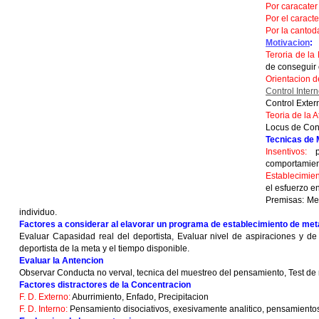
Por caracater
Por el caract
Por la cantod
Motivacion
:
Teroria de la
de conseguir 
Orientacion de
Control Inter
Control Exter
Teoria de la A
Locus de Cont
Tecnicas de 
Insentivos:
po
comportamient
Establecimien
el esfuerzo en
Premisas: Met
individuo.
Factores a considerar al elavorar un programa de establecimiento de met
Evaluar Capasidad real del deportista, Evaluar nivel de aspiraciones y de
deportista de la meta y el tiempo disponible.
Evaluar la Antencion
Observar Conducta no verval, tecnica del muestreo del pensamiento, Test de rej
Factores distractores de la Concentracion
F. D. Externo:
Aburrimiento, Enfado, Precipitacion
F. D. Interno:
Pensamiento disociativos, exesivamente analitico, pensamiento