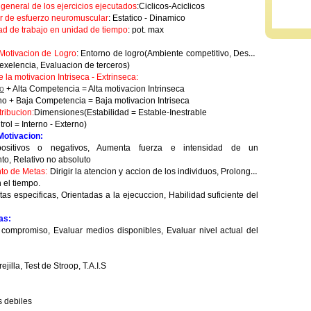
 general de los ejercicios ejecutados
:Ciclicos-Aciclicos
er de esfuerzo neuromuscular
: Estatico - Dinamico
ad de trabajo en unidad de tiempo
: pot. max
 Motivacion de Logro
: Entorno de logro(Ambiente competitivo, Deseo
exelencia, Evaluacion de terceros)
 la motivacion Intriseca - Extrinseca:
no
+ Alta Competencia = Alta motivacion Intrinseca
no + Baja Competencia = Baja motivacion Intriseca
tribucion:
Dimensiones(Estabilidad = Estable-Inestrable
rol = Interno - Externo)
Motivacion:
sitivos o negativos, Aumenta fuerza e intensidad de un
o, Relativo no absoluto
to de Metas:
Dirigir la atencion y accion de los individuos, Prolongar
 el tiempo.
as especificas, Orientadas a la ejecuccion, Habilidad suficiente del
as:
 compromiso, Evaluar medios disponibles, Evaluar nivel actual del
illa, Test de Stroop, T.A.I.S
s debiles