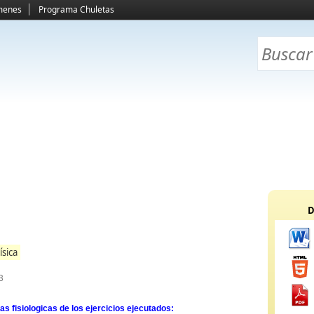
menes
Programa Chuletas
D
ísica
B
as fisiologicas de los ejercicios ejecutados: