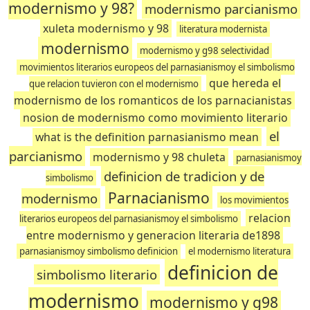
modernismo y 98?
modernismo parcianismo
xuleta modernismo y 98
literatura modernista
modernismo
modernismo y g98 selectividad
movimientos literarios europeos del parnasianismoy el simbolismo
que hereda el
que relacion tuvieron con el modernismo
modernismo de los romanticos de los parnacianistas
nosion de modernismo como movimiento literario
el
what is the definition parnasianismo mean
parcianismo
modernismo y 98 chuleta
parnasianismoy
definicion de tradicion y de
simbolismo
Parnacianismo
modernismo
los movimientos
relacion
literarios europeos del parnasianismoy el simbolismo
entre modernismo y generacion literaria de1898
parnasianismoy simbolismo definicion
el modernismo literatura
definicion de
simbolismo literario
modernismo
modernismo y g98