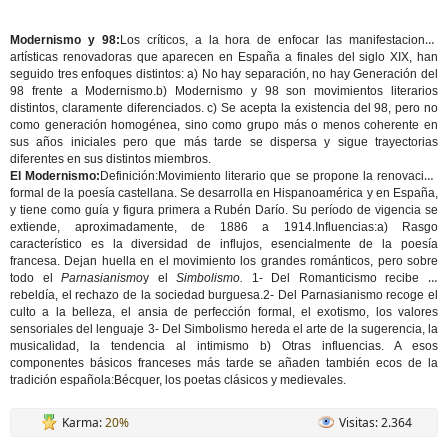
Modernismo y 98:
Los críticos, a la hora de enfocar las manifestaciones
artísticas renovadoras que aparecen en España a finales del siglo XIX, han
seguido tres enfoques distintos: a) No hay separación, no hay Generación del
98 frente a Modernismo.b) Modernismo y 98 son movimientos literarios
distintos, claramente diferenciados. c) Se acepta la existencia del 98, pero no
como generación homogénea, sino como grupo más o menos coherente en
sus años iniciales pero que más tarde se dispersa y sigue trayectorias
diferentes en sus distintos miembros.
El Modernismo:
Definición:
Movimiento literario que se propone la renovación
formal de la poesía castellana. Se desarrolla en Hispanoamérica y en España,
y tiene como guía y figura primera a Rubén Darío. Su período de vigencia se
extiende, aproximadamente, de 1886 a 1914.
Influencias:
a) Rasgo
característico es la diversidad de influjos, esencialmente de la poesía
francesa. Dejan huella en el movimiento los grandes románticos, pero sobre
todo el
Parnasianismo
y el
Simbolismo.
1- Del Romanticismo recibe la
rebeldía, el rechazo de la sociedad burguesa.2- Del Parnasianismo recoge el
culto a la belleza, el ansia de perfección formal, el exotismo, los valores
sensoriales del lenguaje 3- Del Simbolismo hereda el arte de la sugerencia, la
musicalidad, la tendencia al intimismo b) Otras influencias. A esos
componentes básicos franceses más tarde se añaden también ecos de la
tradición española:Bécquer, los poetas clásicos y medievales.
Karma:
20%
Visitas: 2.364