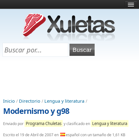
Inicio
¿Qué es esto?
Directorio
Selectividad
Chuletas para exámenes
Programa Chuletas
Inicio
/
Directorio
/
Lengua y literatura
/
Modernismo y g98
Programa Chuletas
Lengua y literatura
Enviado por
y clasificado en
Escrito el
19 de Abril de 2007
en
español con un tamaño de 1,61 KB