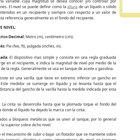
na variable cuya magnitud se desea conocer y/o controlar por
nes. El nivel se puede definir como la
altura
de un líquido o sólido
ntenidos en un recipiente y siempre con respecto a un valor de
sta referencia generalmente es el fondo del recipiente.
E NIVEL:
rico Decimal:
Metro (m), centímetro (cm).
és:
Pie (fee, ft), pulgada (inches, in).
uada:
El dispositivo mas simple y consiste en una regla graduada
e en el recipiente, e indica la magnitud de nivel por medio de la
de la regla. Generalmente se usa en tanque de aceite o gasolina.
iste en una varilla que tiene en extremo inferior un gancho en
Este medidor se sumerge en líquido y se levanta hasta que el
distancia del gancho de la varilla hasta la medida indicada por esta
 La cinta se desenrolla hasta que la plomada toque el fondo del
a donde el líquido ha dejado la marca con la cinta.
ados a bloqueos metálicos que se unen al tanque, por lo general
 la superior sobre dicho nivel.
ndo el mecanismo de subir o bajar un flotador que se mantiene sobre
s en tanques abiertos o como interruptores de nivel en tanques