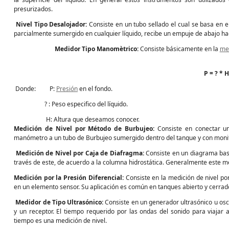
presurizados.
Nivel Tipo Desalojador:
Consiste en un tubo sellado el cual se basa en 
parcialmente sumergido en cualquier líquido, recibe un empuje de abajo haci
Medidor Tipo Manomètrico:
Consiste básicamente en la
me
P = ? * 
Donde: P:
Presión
en el fondo.
? : Peso especifico del líquido.
H: Altura que deseamos conocer.
Medición de Nivel por Método de Burbujeo:
Consiste en conectar u
manómetro a un tubo de Burbujeo sumergido dentro del tanque y con monito
Medición de Nivel por Caja de Diafragma:
Consiste en un diagrama bast
través de este, de acuerdo a la columna hidrostática. Generalmente este 
Medición por la Presión Diferencial:
Consiste en la medición de nivel p
en un elemento sensor. Su aplicación es común en tanques abierto y cerrad
Medidor de Tipo Ultrasónico:
Consiste en un generador ultrasónico u os
y un receptor. El tiempo requerido por las ondas del sonido para viajar 
tiempo es una medición de nivel.