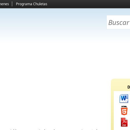
menes
Programa Chuletas
D