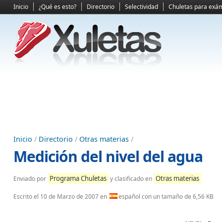
Inicio
¿Qué es esto?
Directorio
Selectividad
Chuletas para exá
Inicio
/
Directorio
/
Otras materias
/
Medición del nivel del agua
Programa Chuletas
Otras materias
Enviado por
y clasificado en
Escrito el
10 de Marzo de 2007
en
español con un tamaño de 6,56 KB