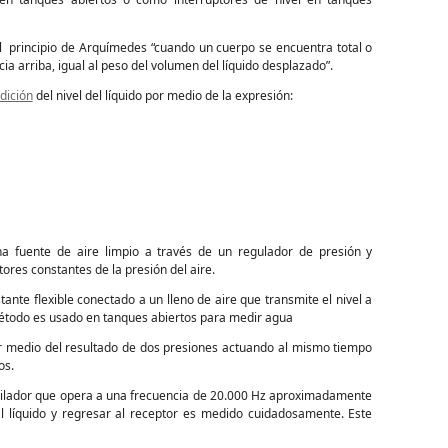
el principio de Arquímedes “cuando un cuerpo se encuentra total o
a arriba, igual al peso del volumen del líquido desplazado”.
dición
del nivel del líquido por medio de la expresión:
H
na fuente de aire limpio a través de un regulador de presión y
res constantes de la presión del aire.
ante flexible conectado a un lleno de aire que transmite el nivel a
método es usado en tanques abiertos para medir agua
or medio del resultado de dos presiones actuando al mismo tiempo
os.
cilador que opera a una frecuencia de 20.000 Hz aproximadamente
al líquido y regresar al receptor es medido cuidadosamente. Este