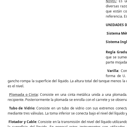
NIVEL
:
Es u
diversas razo
que están co
referencia. E
UNIDADES D
Sistema Mét
Sistema Ingl
Regla Grad
que se sumerg
parte mojada 
Varilla:
Cons
forma de U. 
gancho rompa la superficie del líquido. La altura total del tanque menos la 
es el nivel.
Plomada o Cinta
:
Consiste en una cinta metálica unida a una plomada.
recipiente. Posteriormente la plomada se enrolla con el carrete y se observ
Tubo de Vidrio:
Consiste en un tubo de vidrio con sus extremos conect
mediante tres válvulas. La toma inferior se conecta bajo el nivel del líquido y
Flotador y Cable:
Consiste en la transmisión del nivel del líquido utiliza
la superficie del líquido. En general estos instrumentos son utilizado