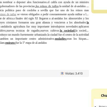
dia nombrar o deponer alos funcionarios.el califa con ayuda de un ministro
gobernadores de las provincias
.
los reinos de taifas
:la unidad de al-andalus se
icia polittica paso de cordoba a sevilla que fue uno de los reinos mas
einos de taifas
se vieron obligados a pedir constantemente ayuda militar a los
te de africa.a finales del siglo XI llegaron a al-andalus los almoravides y los
eyes cristianos formaron una gran alianza y vencieron a los almohades.
la
l-andalusla agricultura fue muy importante introdujeron novedades:aplicaron
tivo,nuevas tecnicas de ragadio,nuevos cultivos.
la sociedad:
la sociedad
ituyo un mundo fuertemente urbanizado.la ciudad fue el centro de la actividad
ambien un importante centro administrativo.
muladies:
eran los hispanos
slam.
emirato:
fue la 1º etapa de al-andalus
Visitas: 3.410
Chu
Prima