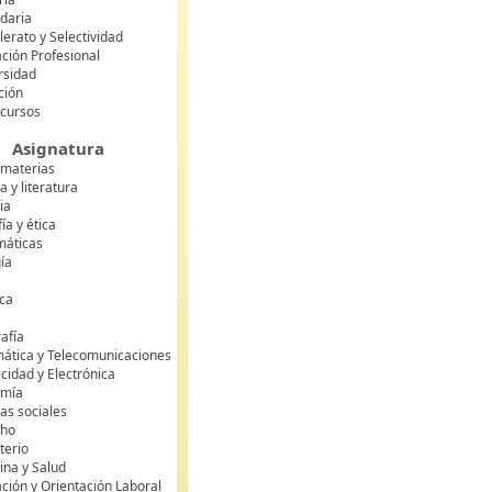
daria
lerato y Selectividad
ción Profesional
rsidad
ción
 cursos
Asignatura
 materias
 y literatura
ia
fía y ética
áticas
gía
ca
s
afía
mática y Telecomunicaciones
icidad y Electrónica
omía
as sociales
cho
terio
ina y Salud
ción y Orientación Laboral