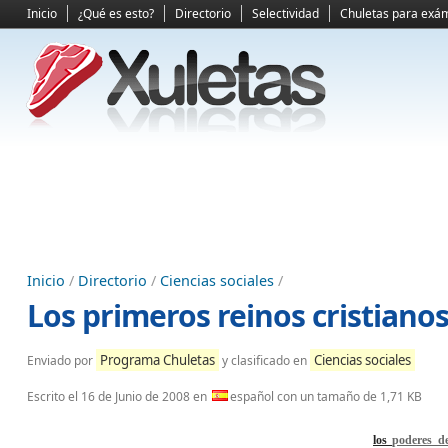
Inicio
¿Qué es esto?
Directorio
Selectividad
Chuletas para exá
Inicio
/
Directorio
/
Ciencias sociales
/
Los primeros reinos cristiano
Programa Chuletas
Ciencias sociales
Enviado por
y clasificado en
Escrito el
16 de Junio de 2008
en
español con un tamaño de 1,71 KB
los
poderes de