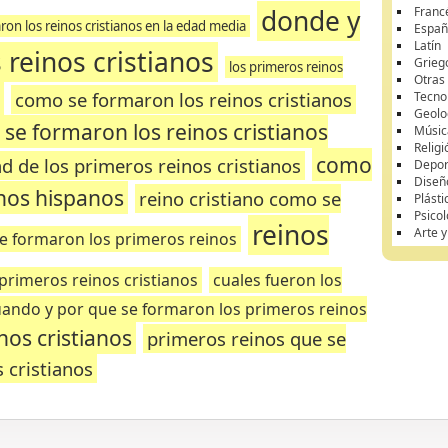
donde y
Franc
on los reinos cristianos en la edad media
Españ
Latín
reinos cristianos
Grieg
los primeros reinos
Otras
s
como se formaron los reinos cristianos
Tecnol
Geolo
se formaron los reinos cristianos
Músic
Religi
como
d de los primeros reinos cristianos
Depor
Diseñ
anos hispanos
reino cristiano como se
Plásti
Psicol
reinos
Arte 
e formaron los primeros reinos
 primeros reinos cristianos
cuales fueron los
ando y por que se formaron los primeros reinos
nos cristianos
primeros reinos que se
s cristianos