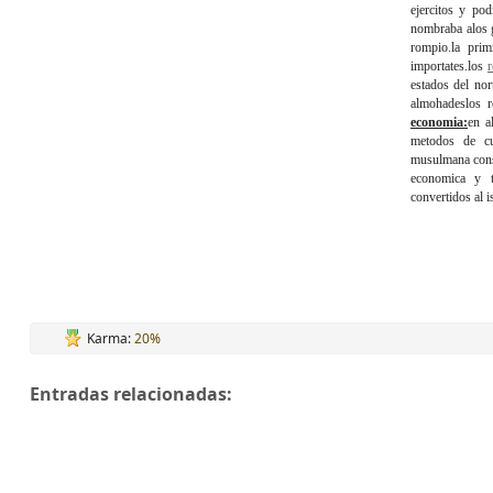
ejercitos y po
nombraba alos 
rompio.la prim
importates.los
r
estados del nor
almohadeslos r
economia:
en a
metodos de cul
musulmana const
economica y t
convertidos al i
Karma:
20%
Entradas relacionadas: