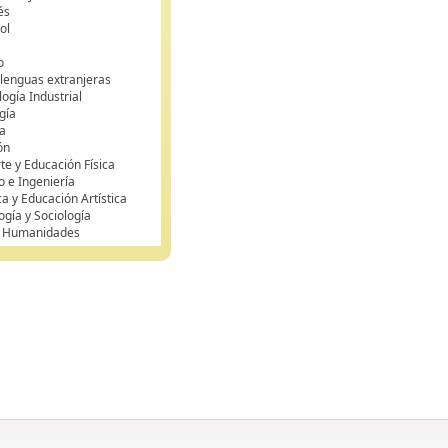
és
ol
o
 lenguas extranjeras
ogía Industrial
gía
a
ón
te y Educación Física
o e Ingeniería
ca y Educación Artística
ogía y Sociología
y Humanidades