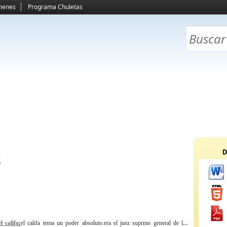
menes
Programa Chuletas
D
s
l califa
:
el califa tenia un poder absoluto.era el juez suprmo general de los