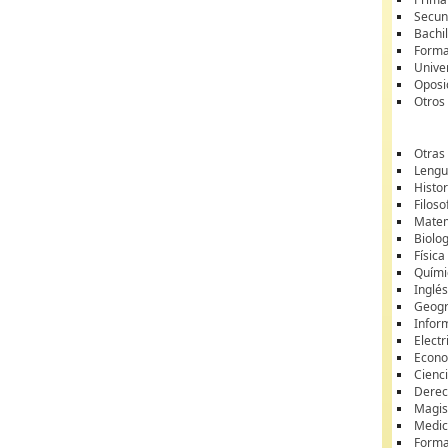
Secun
Bachil
Forma
Unive
Oposi
Otros
Otras
Lengua
Histor
Filoso
Matem
Biolo
Física
Quími
Inglé
Geogr
Infor
Electr
Econ
Cienci
Dere
Magis
Medic
Forma