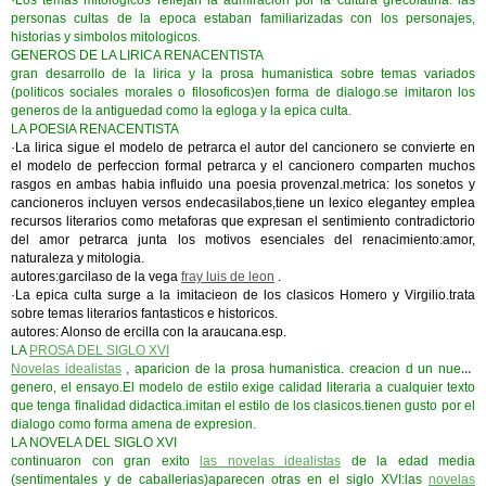
·Los temas mitologicos reflejan la admiracion por la cultura grecolatina. las
personas cultas de la epoca estaban familiarizadas con los personajes,
historias y simbolos mitologicos.
GENEROS DE LA LIRICA RENACENTISTA
gran desarrollo de la lirica y la prosa humanistica sobre temas variados
(politicos sociales morales o filosoficos)en forma de dialogo.se imitaron los
generos de la antiguedad como la egloga y la epica culta.
LA POESIA RENACENTISTA
·La lirica sigue el modelo de petrarca el autor del cancionero se convierte en
el modelo de perfeccion formal petrarca y el cancionero comparten muchos
rasgos en ambas habia influido una poesia provenzal.metrica: los sonetos y
cancioneros incluyen versos endecasilabos,tiene un lexico elegantey emplea
recursos literarios como metaforas que expresan el sentimiento contradictorio
del amor petrarca junta los motivos esenciales del renacimiento:amor,
naturaleza y mitologia.
autores:garcilaso de la vega
fray luis de leon
.
·La epica culta surge a la imitacieon de los clasicos Homero y Virgilio.trata
sobre temas literarios fantasticos e historicos.
autores: Alonso de ercilla con la araucana.esp.
LA
PROSA DEL SIGLO XVI
Novelas idealistas
, aparicion de la prosa humanistica. creacion d un nuevo
genero, el ensayo.El modelo de estilo exige calidad literaria a cualquier texto
que tenga finalidad didactica.imitan el estilo de los clasicos.tienen gusto por el
dialogo como forma amena de expresion.
LA NOVELA DEL SIGLO XVI
continuaron con gran exito
las novelas idealistas
de la edad media
(sentimentales y de caballerias)aparecen otras en el siglo XVI:las
novelas