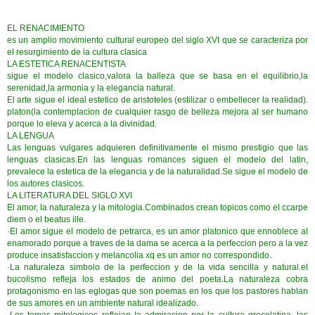
EL RENACIMIENTO
es un amplio movimiento cultural europeo del siglo XVI que se caracteriza por
el resurgimiento de la cultura clasica
LA ESTETICA RENACENTISTA
sigue el modelo clasico,valora la balleza que se basa en el equilibrio,la
serenidad,la armonia y la elegancia natural.
El arte sigue el ideal estetico de aristoteles (estilizar o embellecer la realidad).
platon(la contemplacion de cualquier rasgo de belleza mejora al ser humano
porque lo eleva y acerca a la divinidad.
LA LENGUA
Las lenguas vulgares adquieren definitivamente el mismo prestigio que las
lenguas clasicas.En las lenguas romances siguen el modelo del latin,
prevalece la estetica de la elegancia y de la naturalidad.Se sigue el modelo de
los autores clasicos.
LA LITERATURA DEL SIGLO XVI
El amor, la naturaleza y la mitologia.Combinados crean topicos como el ccarpe
diem o el beatus ille.
·El amor sigue el modelo de petrarca, es un amor platonico que ennoblece al
enamorado porque a traves de la dama se acerca a la perfeccion pero a la vez
produce insatisfaccion y melancolia xq es un amor no correspondido.
·La naturaleza simbolo de la perfeccion y de la vida sencilla y natural.el
bucolismo refleja los estados de animo del poeta.La naturaleza cobra
protagonismo en las eglogas que son poemas en los que los pastores hablan
de sus amores en un ambiente natural idealizado.