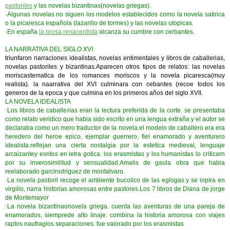
pastoriles
y las novelas bizantinas(novelas griegas).
·Algunas novelas no siguen los modelos establecidos como la novela satirica
o la picaresca española (lazarillo de tormes) y las novelas utopicas.
·En españa
la prosa renacentista
alcanza su cumbre con cerbantes.
LA NARRATIVA DEL SIGLO XVI
triunfaron narraciones idealistas, novelas entimentales y libros de caballerias,
novelas pastoriles y bizantinas.Aparecen otros tipos de relatos: las novelas
moriscastematica de los romances moriscos y la novela picaresca(muy
realista). la naarrativa del XVI culminara con cebantes (recoe todos los
generos de la epoca y que culmina en los primeros años del siglo XVII.
LA NOVELA IDEALISTA
·Los libros de caballerias eran la lectura preferida de la corte. se presentaba
como relato veridico que habia sido escrito en una lengua extraña y el autor se
declaraba como un mero traductor de la novela.el modelo de caballero era era
heredero del heroe epico, ejemplar guerrero, fiel enamorado y aventurero
idealista.reflejan una cierta nostalgia por la estetica medieval, lenguaje
arcaizantey esritos en letra gotica. los erasmistas y los humanistas lo criticarn
por su inverosimilitud y sensualidad.Amalis de gaula obra que habia
reelaborado garcirodriguez de montalvaro.
·La novela pastoril recoge el ambiente bucolico de las eglogas y se inpira en
virgilio, narra historias amorosas entre pastores.Los 7 libros de Diana de jorge
de Montemayor
·La novela bizantinaonovela griega. cuenta las aventuras de una pareja de
enamorados, siemprede alto linaje. combina la historia amorosa con viajes
raptos naufragios separaciones. fue valorado por los erasmistas