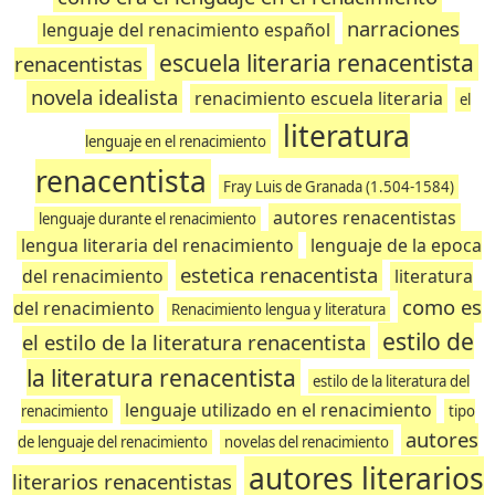
narraciones
lenguaje del renacimiento español
escuela literaria renacentista
renacentistas
novela idealista
renacimiento escuela literaria
el
literatura
lenguaje en el renacimiento
renacentista
Fray Luis de Granada (1.504-1584)
autores renacentistas
lenguaje durante el renacimiento
lengua literaria del renacimiento
lenguaje de la epoca
estetica renacentista
del renacimiento
literatura
como es
del renacimiento
Renacimiento lengua y literatura
estilo de
el estilo de la literatura renacentista
la literatura renacentista
estilo de la literatura del
lenguaje utilizado en el renacimiento
renacimiento
tipo
autores
de lenguaje del renacimiento
novelas del renacimiento
autores literarios
literarios renacentistas