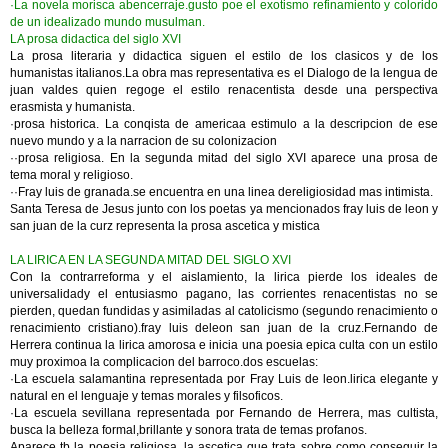
·La novela morisca abencerraje.gusto poe el exotismo refinamiento y colorido
de un idealizado mundo musulman.
LA prosa didactica del siglo XVI
La prosa literaria y didactica siguen el estilo de los clasicos y de los
humanistas italianos.La obra mas representativa es el Dialogo de la lengua de
juan valdes quien regoge el estilo renacentista desde una perspectiva
erasmista y humanista.
·prosa historica. La conqista de americaa estimulo a la descripcion de ese
nuevo mundo y a la narracion de su colonizacion
··prosa religiosa. En la segunda mitad del siglo XVI aparece una prosa de
tema moral y religioso.
··Fray luis de granada.se encuentra en una linea dereligiosidad mas intimista.
Santa Teresa de Jesus junto con los poetas ya mencionados fray luis de leon y
san juan de la curz representa la prosa ascetica y mistica
LA LIRICA EN LA SEGUNDA MITAD DEL SIGLO XVI
Con la contrarreforma y el aislamiento, la lirica pierde los ideales de
universalidady el entusiasmo pagano, las corrientes renacentistas no se
pierden, quedan fundidas y asimiladas al catolicismo (segundo renacimiento o
renacimiento cristiano).fray luis deleon san juan de la cruz.Fernando de
Herrera continua la lirica amorosa e inicia una poesia epica culta con un estilo
muy proximoa la complicacion del barroco.dos escuelas:
·La escuela salamantina representada por Fray Luis de leon.lirica elegante y
natural en el lenguaje y temas morales y filsoficos.
·La escuela sevillana representada por Fernando de Herrera, mas cultista,
busca la belleza formal,brillante y sonora trata de temas profanos.
Aparece tb la poesia religiosa, la ascetica que trata sobre como conseguir la