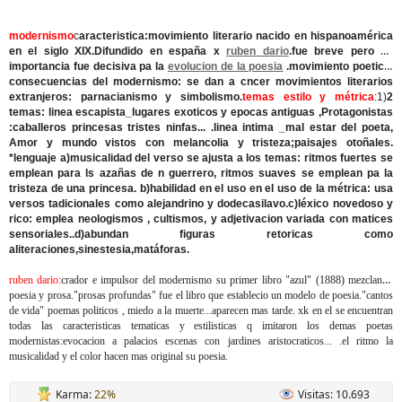
modernismo
c
aracteristica:movimiento literario nacido en hispanoamérica
en el siglo XIX.Difundido en españa x
ruben dario
.fue breve pero su
importancia fue decisiva pa la
evolucion de la poesia
.movimiento poetico.
consecuencias del modernismo: se dan a cncer movimientos literarios
extranjeros: parnacianismo y simbolismo.
temas estilo y métrica
:1)
2
temas: linea escapista_lugares exoticos y epocas antiguas ,Protagonistas
:caballeros princesas tristes ninfas... .linea intima _mal estar del poeta,
Amor y mundo vistos con melancolia y tristeza;paisajes otoñales.
*lenguaje a)musicalidad del verso se ajusta a los temas: ritmos fuertes se
emplean para ls azañas de n guerrero, ritmos suaves se emplean pa la
tristeza de una princesa. b)habilidad en el uso en el uso de la métrica: usa
versos tadicionales como alejandrino y dodecasilavo.c)léxico novedoso y
rico: emplea neologismos , cultismos, y adjetivacion variada con matices
sensoriales..d)abundan figuras retoricas como
aliteraciones,sinestesia,matáforas.
ruben dario:
crador e impulsor del modernismo su primer libro "azul" (1888) mezclando
poesia y prosa."prosas profundas" fue el libro que establecio un modelo de poesia."cantos
de vida" poemas politicos , miedo a la muerte...aparecen mas tarde. xk en el se encuentran
todas las caracteristicas tematicas y estilisticas q imitaron los demas poetas
modernistas:evocacion a palacios escenas con jardines aristocraticos... .el ritmo la
musicalidad y el color hacen mas original su poesia.
Karma:
22%
Visitas: 10.693