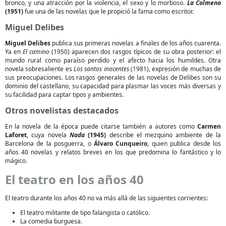
bronco, y una atracción por la violencia, el sexo y lo morboso.
La Colmena
(1951)
fue una de las novelas que le propició la fama como escritor.
Miguel Delibes
Miguel Delibes
publica sus primeras novelas a finales de los años cuarenta.
Ya en
El camino
(1950) aparecen dos rasgos típicos de su obra posterior: el
mundo rural como paraíso perdido y el afecto hacia los humildes. Otra
novela sobresaliente es
Los santos inocentes
(1981), expresión de muchas de
sus preocupaciones. Los rasgos generales de las novelas de Delibes son su
dominio del castellano, su capacidad para plasmar las voces más diversas y
su facilidad para captar tipos y ambientes.
Otros novelistas destacados
En la novela de la época puede citarse también a autores como
Carmen
Laforet
, cuya novela
Nada
(1945)
describe el mezquino ambiente de la
Barcelona de la posguerra, o
Álvaro Cunqueiro
, quien publica desde los
años 40 novelas y relatos breves en los que predomina lo fantástico y lo
mágico.
El teatro en los años 40
El teatro durante los años 40 no va más allá de las siguientes corrientes:
El teatro militante de tipo falangista o católico.
La comedia burguesa.