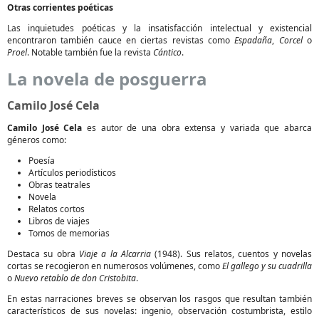
Otras corrientes poéticas
Las inquietudes poéticas y la insatisfacción intelectual y existencial
encontraron también cauce en ciertas revistas como
Espadaña
,
Corcel
o
Proel
. Notable también fue la revista
Cántico
.
La novela de posguerra
Camilo José Cela
Camilo José Cela
es autor de una obra extensa y variada que abarca
géneros como:
Poesía
Artículos periodísticos
Obras teatrales
Novela
Relatos cortos
Libros de viajes
Tomos de memorias
Destaca su obra
Viaje a la Alcarria
(1948). Sus relatos, cuentos y novelas
cortas se recogieron en numerosos volúmenes, como
El gallego y su cuadrilla
o
Nuevo retablo de don Cristobita
.
En estas narraciones breves se observan los rasgos que resultan también
característicos de sus novelas: ingenio, observación costumbrista, estilo