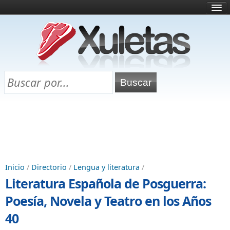
Inicio
¿Qué es esto?
Directorio
Selectividad
Chuletas para exámenes
Programa Chuletas
Inicio
/
Directorio
/
Lengua y literatura
/
Literatura Española de Posguerra:
Poesía, Novela y Teatro en los Años
40