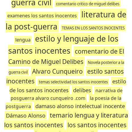
guerra civil
comentario critico de miguel delibes
literatura de
examenes los santos inocentes
la post-guerra
TEMAS EN LOS SANTOS INOCENTES
estilo y lenguaje de los
lengua
santos inocentes
comentario de El
Camino de Miguel Delibes
Novela posterior a la
Alvaro Cunqueiro
estilo santos
guerra civil
inocentes
estilo
temas selectividad los santos inocentes
de los santos inocentes
delibes
narrativa de
posguerra alvaro cunqueiro .com
la poesia de la
damaso alonso intelectual inocente
postguerra
temario lengua y literatura
Dámaso Alonso
los santos inocentes
los santos inocentes