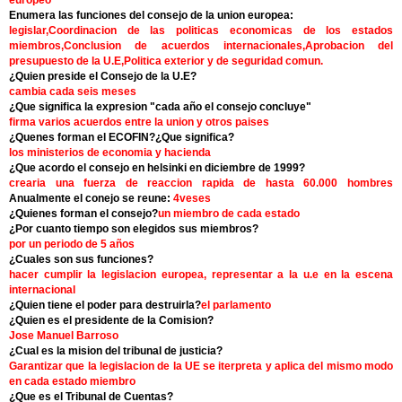
europeo
Enumera las funciones del consejo de la union europea:
legislar,Coordinacion de las politicas economicas de los estados
miembros,Conclusion de acuerdos internacionales,Aprobacion del
presupuesto de la U.E,Politica exterior y de seguridad comun.
¿Quien preside el Consejo de la U.E?
cambia cada seis meses
¿Que significa la expresion "cada año el consejo concluye"
firma varios acuerdos entre la union y otros paises
¿Quenes forman el ECOFIN?¿Que significa?
los ministerios de economia y hacienda
¿Que acordo el consejo en helsinki en diciembre de 1999?
crearia una fuerza de reaccion rapida de hasta 60.000 hombres
Anualmente el conejo se reune:
4veses
¿Quienes forman el consejo?
un miembro de cada estado
¿Por cuanto tiempo son elegidos sus miembros?
por un periodo de 5 años
¿Cuales son sus funciones?
hacer cumplir la legislacion europea, representar a la u.e en la escena
internacional
¿Quien tiene el poder para destruirla?
el parlamento
¿Quien es el presidente de la Comision?
Jose Manuel Barroso
¿Cual es la mision del tribunal de justicia?
Garantizar que la legislacion de la UE se iterpreta y aplica del mismo modo
en cada estado miembro
¿Que es el Tribunal de Cuentas?