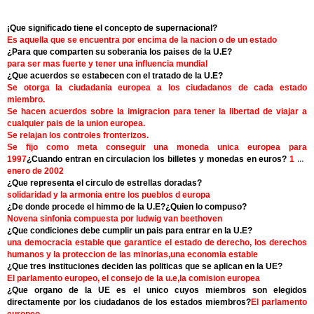
¡Que significado tiene el concepto de supernacional?
Es aquella que se encuentra por encima de la nacion o de un estado
¿Para que comparten su soberania los paises de la U.E?
para ser mas fuerte y tener una influencia mundial
¿Que acuerdos se estabecen con el tratado de la U.E?
Se otorga la ciudadania europea a los ciudadanos de cada estado
miembro.
Se hacen acuerdos sobre la imigracion para tener la libertad de viajar a
cualquier pais de la union europea.
Se relajan los controles fronterizos.
Se fijo como meta conseguir una moneda unica europea para
1997
¿Cuando entran en circulacion los billetes y monedas en euros?
1 de
enero de 2002
¿Que representa el circulo de estrellas doradas?
solidaridad y la armonia entre los pueblos d europa
¿De donde procede el himmo de la U.E?¿Quien lo compuso?
Novena sinfonia compuesta por ludwig van beethoven
¿Que condiciones debe cumplir un pais para entrar en la U.E?
una democracia estable que garantice el estado de derecho, los derechos
humanos y la proteccion de las minorias,una economia estable
¿Que tres instituciones deciden las politicas que se aplican en la UE?
El parlamento europeo, el consejo de la u.e,la comision europea
¿Que organo de la UE es el unico cuyos miembros son elegidos
directamente por los ciudadanos de los estados miembros?
El parlamento