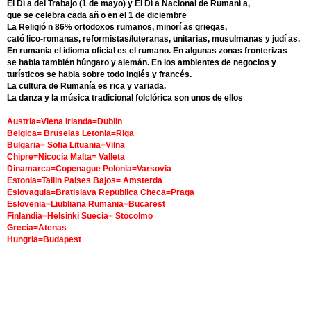
El Dí a del Trabajo (1 de mayo) y El Dí a Nacional de Rumaní a,
que se celebra cada añ o en el 1 de diciembre
La Religió n 86% ortodoxos rumanos, minorí as griegas,
cató lico-romanas, reformistas/luteranas, unitarias, musulmanas y judí as.
En rumania el idioma oficial es el rumano. En algunas zonas fronterizas
se habla también húngaro y alemán. En los ambientes de negocios y
turísticos se habla sobre todo inglés y francés.
La cultura de Rumanía es rica y variada.
La danza y la música tradicional folclórica son unos de ellos
Austria=Viena Irlanda=Dublin
Belgica= Bruselas Letonia=Riga
Bulgaria= Sofia Lituania=Vilna
Chipre=Nicocia Malta= Valleta
Dinamarca=Copenague Polonia=Varsovia
Estonia=Tallin Paises Bajos= Amsterda
Eslovaquia=Bratislava Republica Checa=Praga
Eslovenia=Liubliana Rumania=Bucarest
Finlandia=Helsinki Suecia= Stocolmo
Grecia=Atenas
Hungria=Budapest