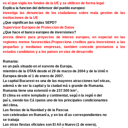
es el que vigila los fondos de la UE y se ultilicen de forma legal
Explica la funcion del defensor del pueblo europeo:
investiga las denuncias de los ciudadanos sobre mala gestion de las
instituciones de la UE
¿Que significan las siglas SEPD?
Supervisor Europeo de Proteccion de Datos
¿Que hace el banco europeo de inversiones?
presta dinero para proyectos de interes europeo, en especial en las
regiones menos favorecidas.Proporciona creditos para inversiones a las
pequeñas y medianas empresas, tambien concede prestamos a los
estados candidatos y a los paises en vias de desarrollo
Rumania:
es un país situado en el sureste de Europa,
miembro de la OTAN desde el 29 de marzo de 2004 y de la Unió n
Europea desde el 1 de enero de 2007.
La capital Bucarest es una de las mayores atracciones turí sticas,
ademá s de ser la capital y la ciudad má s grande de Rumania.
Rumania tiene una extensió n de 237.500 km² ,
El clima es entre templado y continental, segú n la regió n del
paí s, siendo los Cá rpatos uno de los principales condicionantes
del clima.
Las fiestas de la Navidad y de la Pascua
son celebradas en Rumaní a, y en los dí as correspondientes no
se trabaja
Las otras fiestas oficiales son El Añ o Nuevo (1 de enero),