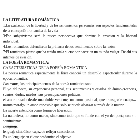
LA LITERATURA ROMÁNTICA:
1:La exaltación de la libertad y de los sentimientos personales son aspectos fundamentales
de la concepción romantica de la vida
3:Ese subjetivismo será la nueva perspectiva que domine la creacion y la libertad
individual.
4:Los romanticos defendieron la primacía de los sentimientos sobre la razón.
7:El romántico piensa que ha tenido mala suerte por nacer en un mundo vulgar. De ahí sus
intentos de evasión.
LA POESÍA ROMANTICA:
CARACTERÍSTICAS DE LA POESÍA ROMANTICA.
La poesía romantica especialmente la lírica conoció un desarollo espectacular durante la
época romántica.
Los temas
, los principales temas de la poesía romántica son:
El yo del poeta
, su experiencia personal, sus sentimientos y estados de ánimo,creencias,
sueños, dudas, miedos, sus preocupaciones políticas.
el amor tratado desde una doble vertiente,
un amor pasional, que transgrede cualquier
norma moral;o un amor imposible que solo se puede alcanzar a través de la muerte.
La muerte entendida como forma de liberación.
La naturaleza,
no como marco, sino como todo que se funde con el yo del poeta, con sus
sentimientos.
Lenguaje.
lenguaje simbólico,
capaz de reflejar sensaciones
Es un lenguaje en el que predomina el adjetivo