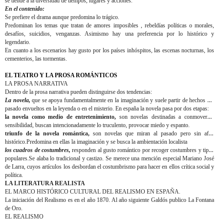
se tiende a la diversidad de tiempos, lugares y acciones.
En el contenido:
Se prefiere el drama aunque predomina lo trágico.
Predominan los temas que tratan de amores imposibles , rebeldías políticas o morales,
desafíos, suicidios, venganzas. Asimismo hay una preferencia por lo histórico y
legendario.
En cuanto a los escenarios hay gusto por los países inhóspitos, las escenas nocturnas, los
cementerios, las tormentas.
EL TEATRO Y LA PROSA ROMÁNTICOS
LA PROSA NARRATIVA
Dentro de la prosa narrativa pueden distinguirse dos tendencias:
La novela,
que se apoya fundamentalmente en la imaginación y suele partir de hechos del
pasado envueltos en la leyenda o en el misterio. En españa la novela pasa por dos etapas:
la novela como medio de entretenimiento,
son novelas destinadas a conmover la
sensibilidad, buscan intencionadamente lo truculento, provocar miedo y espanto.
triunfo de la novela romántica,
son novelas que miran al pasado pero sin afán
histórico.Predomina en ellas la imaginación y se busca la ambientación localista
los cuadros de costumbres,
responden al gusto romántico por recoger costumbres y tipos
populares.Se alaba lo tradicional y castizo. Se merece una mención especial Mariano José
de Larra, cuyos artículos los desbordan el costumbrismo para hacer en ellos crítica social y
política.
LA LITERATURA REALISTA
EL MARCO HISTÓRICO CULTURAL DEL REALISMO EN ESPAÑA.
La iniciación del Realismo es en el año 1870. Al año siguiente Galdós publico La Fontana
de Oro.
EL REALISMO