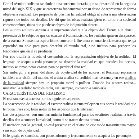
Con el término realismo se alude a una corriente literaria que se desarrolló en la segunda
mitad del siglo XIX y que se caracteriza fundamental por su deseo de representar de forma
objetiva la realidad. Ese propósito de plasmar la realidad obliga al autor a una observación
rigurosa de todos los detalles. De ahí que las obras realistas giren en torno a la sociedad
contemporánea, única que puede se objeto de indignación directa
Los
autores realistas
aspiran a la impersonalidad y a la objetividad. Frente a la abusiva
presencia de lo subjetivo que caracterizó el Romanticismo, los realistas quieren desaparecer
de la escena. Su máxima aspiración es convertir la literatura en una ciencia esacta que tenga
capacidad no solo para para describir el mundo real, sino incluso para predecir los
fenómenos que en él se producen
Por ello triunfa la novela, el costumbrismo, la representación objetiva de la realidad. El
lenguaje se adapta a cada personaje, se describe la realidad en que suceden los hechos,
incluso se toman notas esactas para no perder el dato real.
Sin embargo, y a pesar del deseo de objetividad de los autores, el Realismo representa
también una visión del mundo: el artista analiza su realidad más cercana y en ese
analisis
de la realidad
siempre hay un proposio moral o político. Cuando los autores realistas
muestran la realidad también están, casi siempre, invitando a cambiarla.
CARACTERÍSTICAS DEL REALISMO
El realismo se caracteriza por los siguientes aspectos:
La observación de la realidad,
el escritor realista intenta reflejar en sus obras la realidad que
le rodea. Para ello, toma notas de los aspectos que le interesan.
Las descripciones,
son una herramienta fundamental para los escritores realistas: a través
de ellas dan a conocer la realidad, como si se tratara de una pintura.
El narrador,
por lo general, no está presente en el relato: de este modo transmite una mayor
sensación de objetividad.
El lenguaje,
es sencillos, con pocos adornos y frecuentemente se adapta a los personajes.