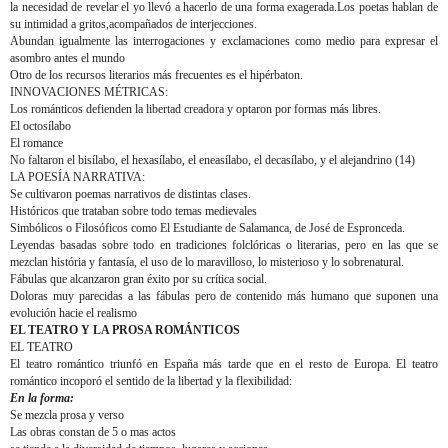
la necesidad de revelar el yo llevó a hacerlo de una forma exagerada.Los poetas hablan de
su intimidad a gritos,acompañados de interjecciones.
Abundan igualmente las interrogaciones y exclamaciones como medio para expresar el
asombro antes el mundo
Otro de los recursos literarios más frecuentes es el hipérbaton.
INNOVACIONES MÉTRICAS:
Los románticos defienden la libertad creadora y optaron por formas más libres.
El octosílabo
El romance
No faltaron el bisílabo, el hexasílabo, el eneasílabo, el decasílabo, y el alejandrino (14)
LA POESÍA NARRATIVA:
Se cultivaron poemas narrativos de distintas clases.
Históricos
que trataban sobre todo temas medievales
Simbólicos o Filosóficos
como El Estudiante de Salamanca, de José de Espronceda.
Leyendas
basadas sobre todo en tradiciones folclóricas o literarias, pero en las que se
mezclan história y fantasía, el uso de lo maravilloso, lo misterioso y lo sobrenatural.
Fábulas
que alcanzaron gran éxito por su crítica social.
Doloras
muy parecidas a las fábulas pero de contenido más humano que suponen una
evolución hacie el realismo
EL TEATRO Y LA PROSA ROMÁNTICOS
EL TEATRO
El teatro romántico triunfó en España más tarde que en el resto de Europa. El teatro
romántico incoporó el sentido de la libertad y la flexibilidad:
En la forma:
Se mezcla prosa y verso
Las obras constan de 5 o mas actos