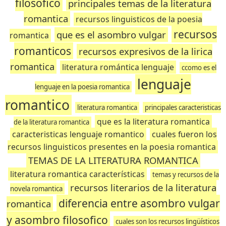
filosofico
principales temas de la literatura
romantica
recursos linguisticos de la poesia
recursos
que es el asombro vulgar
romantica
romanticos
recursos expresivos de la lirica
romantica
literatura romántica lenguaje
ccomo es el
lenguaje
lenguaje en la poesia romantica
romantico
literatura romantica
principales caracteristicas
que es la literatura romantica
de la literatura romantica
caracteristicas lenguaje romantico
cuales fueron los
recursos linguisticos presentes en la poesia romantica
TEMAS DE LA LITERATURA ROMANTICA
literatura romantica características
temas y recursos de la
recursos literarios de la literatura
novela romantica
diferencia entre asombro vulgar
romantica
y asombro filosofico
cuales son los recursos lingüísticos