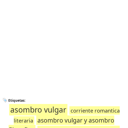
Etiquetas:
asombro vulgar
corriente romantica
asombro vulgar y asombro
literaria