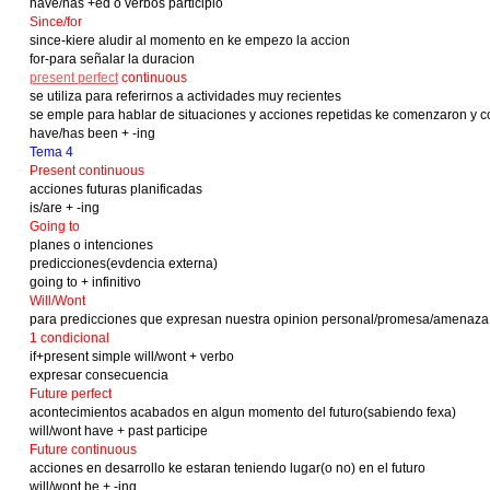
have/has +ed o verbos participio
Since/for
since-kiere aludir al momento en ke empezo la accion
for-para señalar la duracion
present perfect
continuous
se utiliza para referirnos a actividades muy recientes
se emple para hablar de situaciones y acciones repetidas ke comenzaron y c
have/has been + -ing
Tema 4
Present continuous
acciones futuras planificadas
is/are + -ing
Going to
planes o intenciones
predicciones(evdencia externa)
going to + infinitivo
Will/Wont
para predicciones que expresan nuestra opinion personal/promesa/amenaza
1 condicional
if+present simple will/wont + verbo
expresar consecuencia
Future perfect
acontecimientos acabados en algun momento del futuro(sabiendo fexa)
will/wont have + past participe
Future continuous
acciones en desarrollo ke estaran teniendo lugar(o no) en el futuro
will/wont be + -ing