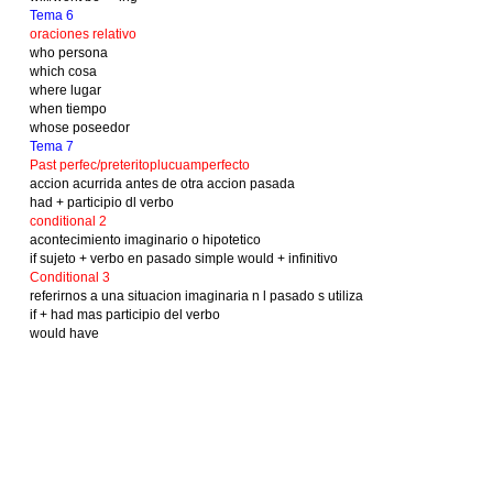
Tema 6
oraciones relativo
who persona
which cosa
where lugar
when tiempo
whose poseedor
Tema 7
Past perfec/preteritoplucuamperfecto
accion acurrida antes de otra accion pasada
had + participio dl verbo
conditional 2
acontecimiento imaginario o hipotetico
if sujeto + verbo en pasado simple would + infinitivo
Conditional 3
referirnos a una situacion imaginaria n l pasado s utiliza
if + had mas participio del verbo
would have