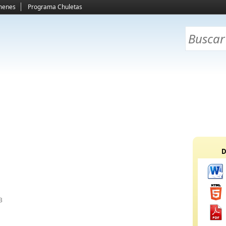
menes
Programa Chuletas
D
B