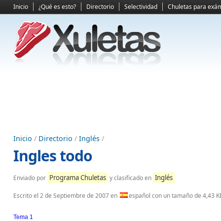
Inicio
¿Qué es esto?
Directorio
Selectividad
Chuletas para exá
Inicio
/
Directorio
/
Inglés
/
Ingles todo
Programa Chuletas
Inglés
Enviado por
y clasificado en
Escrito el
2 de Septiembre de 2007
en
español con un tamaño de 4,43 K
Tema 1