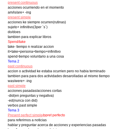
present continuous
acciones ocurriendo en el momento
am/is/are+ -ing
present simple
acciones ke siempre ocurren(rutinas)
sujeto+ infinitivo(3per `s´)
do/does
tambien para explicar libros
Spend/take
take- tiempo n realizar accion
it+take+persona+tiempo+infinitivo
spend-tiempo voluntario a una cosa
Tema 2
past continuous
accion o actividad ke estaba ocurrien pero no habia terminado
tambien para para dos actividades desarolladas al mismo tiempo
was/were+ -ing
past simple
acciones pasadas/acciones cortas
-did(en preguntas y negativa)
-ed(nunca con did)
verbos past simple
Tema 3
Present perfect simple
/ppret perfecto
para referirnos a noticias
hablar y preguntar acerca de acciones y experiencias pasadas