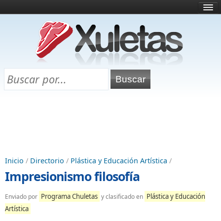
Inicio
¿Qué es esto?
Directorio
Selectividad
Chuletas para exámenes
Programa Chuletas
Inicio
/
Directorio
/
Plástica y Educación Artística
/
Impresionismo filosofía
Programa Chuletas
Plástica y Educación
Enviado por
y clasificado en
Artística