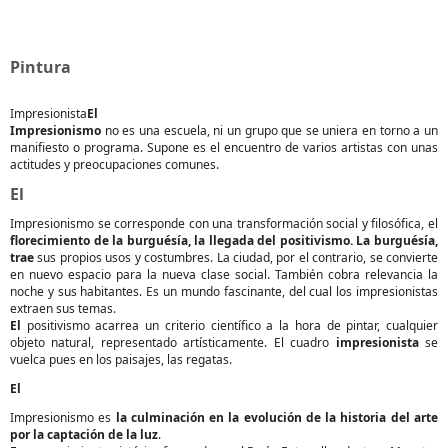
Pintura
Impresionista
El
Impresionismo
no es una escuela, ni un grupo que se uniera en torno a un
manifiesto o programa. Supone es el encuentro de varios artistas con unas
actitudes y preocupaciones comunes.
El
Impresionismo se corresponde con una transformación social y filosófica, el
florecimiento de la burguésía, la llegada del positivismo. La burguésía,
trae
sus propios usos y costumbres. La ciudad, por el contrario, se convierte
en nuevo espacio para la nueva clase social. También cobra relevancia la
noche y sus habitantes. Es un mundo fascinante, del cual los impresionistas
extraen sus temas.
El
positivismo acarrea un criterio científico a la hora de pintar, cualquier
objeto natural, representado artísticamente. El cuadro
impresionista
se
vuelca pues en los paisajes, las regatas.
El
Impresionismo es
la culminación en la evolución de la historia del arte
por la captación de la
luz
.