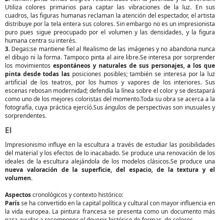
Utiliza colores primarios para captar las vibraciones de la luz. En sus
cuadros, las figuras humanas reclaman la atención del espectador, el artista
distribuye por la tela entera sus colores. Sin embargo no es un impresionista
puro pues sigue preocupado por el volumen y las densidades, y la figura
humana centra su interés.
3.
Degas:se mantiene fiel al Realismo de las imágenes y no abandona nunca
el dibujo ni la forma. Tampoco pinta al aire libre.Se interesa por sorprender
los movimientos
espontáneos y naturales de sus
personajes, a los que
pinta desde todas las
posiciones posibles; también se interesa por la luz
artificial de los teatros, por los humos y vapores de los interiores. Sus
escenas rebosan modernidad; defendía la línea sobre el color y se destapará
como uno de los mejores coloristas del momento.Toda su obra se acerca a la
fotografía, cuya práctica ejercíó.Sus ángulos de perspectivas son inusuales y
sorprendentes.
El
Impresionismo influye en la escultura a través de estudiar las posibilidades
del material y los efectos de lo inacabado. Se produce una renovación de los
ideales de la escultura alejándola de los modelos clásicos.Se produce una
nueva valoración de la superficie, del espacio, de la textura y el
volumen.
Aspectos
cronológicos y contexto histórico:
París
se ha convertido en la capital política y cultural con mayor influencia en
la vida europea. La pintura francesa se presenta como un documento más
para ayudar a recomponer el devenir histórico,de formas, de colores,…