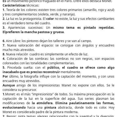
Es
un movimiento pictórico fraguado en el París. Entre ellos destaca Monet.
Carácterísticas
técnicas:
1.
Teoría de los colores: existen tres colores primarios (amarillo, rojo y azul)
y tres complementarios (violeta, verde, y naranja).
2.
La luz es la protagonista. El
color
no existe, la luz y sus efectos cambiantes
es el verdadero tema del cuadro.
3.
Apariencias sucesivas: Un
mismo tema es pintado repetidas.
Elprefieren la mancha pastosa y gruesa
.
6.
Aire Libre: los pintores dejan los talleres y se van al campo.
7.
Nueva valoración del espacio: se consigue con ángulos y encuadres
mucho más atrevidos.
8.
Nueva relación cuadro es simplemente un efecto de luz.
4.
Coloración de las sombras: las sombras no son negras, son espacios
coloreados con las tonalidades complementarias.
5.
Pincelada suelta: con el
público, el cuadro se ofrece como algo
inacabado que es preciso reconstruir
mentalmente.
Por
último, la fotografía influye con la captación del momento, y con unos
encuadres muy atrevidos.
Aunque
amigo de los impresionistas Manet no expone con ellos. Se le
considera su precursor.
1.
Monet: es el más “impresionista” de todos. Su máxima preocupación es la
captación de la luz en la superficie del agua. Sus series plasman las
modificaciones de
la atmósfera. Elimina paulatinamente las formas,
evolucionando
hacia una
pintura
abstracta, donde todo es color. Hoy
Monet es considerado padre de la pintura moderna.
2.
Renoir: pinta temas alegres relacionados con la juventud y la diversión.